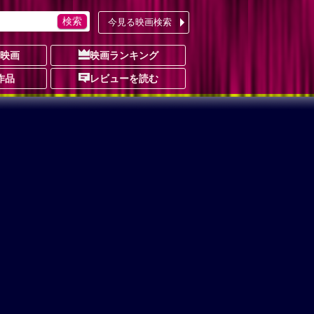
今見る映画検索
の映画
映画ランキング
作品
レビューを読む