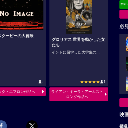
#デ
必
スクービーの大冒険
グロリアス 世界を動かした女
たち
インドに留学した大学生の...
-
★★★★★
1
ック・エフロン作品へ
ライアン・キーラ・アームスト
ロング作品へ
映
都道