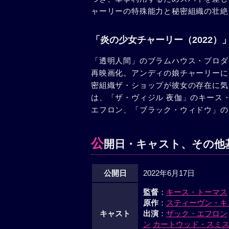
ャーリーの特殊能力と秘密組織の壮絶
「炎の少女チャーリー（2022）
「透明人間」のブラムハウス・プロダ
再映画化。アンディの娘チャーリーに
密組織ザ・ショップが彼女の存在に気
は、「ザ・ヴィジル 夜伽」のキース
エフロン、「ブラック・ウィドウ」の
公
開日・キャスト、その他
公開日
2022年6月17日
監督
：
キース・トーマス
原作
：
スティーヴン・キ
キャスト
出演
：
ザック・エフロン
ン
カートウッド・スミ