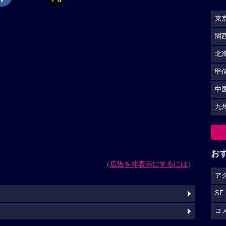
東
関
北
甲
中
九
お
（
広告を非表示にするには
）
ア
SF
コ