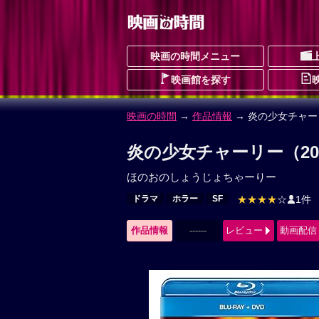
映画の時間メニュー
映画館を探す
映画の時間
→
作品情報
→ 炎の少女チャー
炎の少女チャーリー（20
ほのおのしょうじょちゃーりー
ドラマ
ホラー
SF
★★★★
☆
1件
作品情報
------
レビュー
動画配信