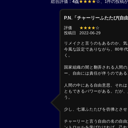
総合評価：
4点
★★★★
☆
、1件の投稿
P.N.「チャーリーふたたび(
評価
★★★★
☆
投稿日
2022-06-29
リメイクと言うのもあるのか、気
今風な設定でありながら、80年
く。
国家組織の闇と翻弄される人間の
ー、自由には責任が伴うのである
人間の中にある自由意思、それは
ともできるパワーがある。だが、
う。
少し、七瀬ふたたびを彷彿とさせ
チャーリーと言う自由の名の自由
ントロールを学ばなければ、己れ