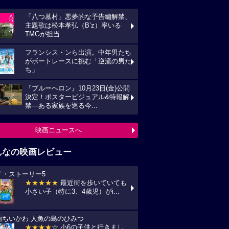
「八つ墓村」悪夢的な予告編解禁、
主題歌は松本孝弘（B’z）率いる
TMGが担当
フランシス・ンら出演。中年男たち
がボートレースに挑む「逆流の男た
ち」
『ブルーヘロン』10月23日(金)公開
決定！ポスタービジュアル&特報解
禁―ある家族を巡る今...
映画ニュースへ
んなの映画レビュー
イ・ストーリー5
★★★★★
最近街を歩いていても
小さい子（特に3、4歳児）がi...
画ちいかわ 人魚の島のひみつ
★★★★
☆ 小6の子供と行きまし