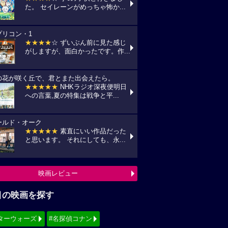
た。 セイレーンがめっちゃ怖か...
プリコン・1
★★★★
☆ ずいぶん前に見た感じ
がしますが、面白かったです。作...
の花が咲く丘で、君とまた出会えたら。
★★★★★
NHKラジオ深夜便明日
への言葉,夏の特集は戦争と平...
ールド・オーク
★★★★★
素直にいい作品だった
と思います。 それにしても、永...
映画レビュー
目の映画を探す
ターウォーズ
#名探偵コナン