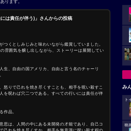
があります。
自由には責任が伴う)」さんからの投稿
がつくとしみじみと味わいながら鑑賞していました。
代の雰囲気を醸し出しながら、ストーリーは展開してい
人生、自由の国アメリカ、自由と言う名のチャーリ
。
み
、怒りで己れを焼き尽くすことも、相手を呪い殺すこ
人を呪わば穴二つである。すべての行いには責任が伴
ト
る作品。
意思は、人間の中にある未開発の才能であり、自己コ
映
で己れを焼き尽くすか、相手を無意識に呪い殺す程の