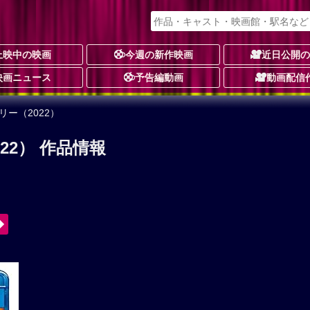
上映中の映画
今週の新作映画
近日公開
映画ニュース
予告編動画
動画配信
リー（2022）
22） 作品情報