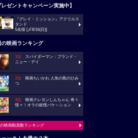
プレゼントキャンペーン実施中】
『グレイ・ミッション』アクリルス
タンド
5名様 [〆8/16(日)]
週の映画ランキング
1位
スパイダーマン：ブランド・
ニュー・デイ
2位
映画ちいかわ 人魚の島のひみ
つ
3位
映画クレヨンしんちゃん 奇々
怪々！オラの妖怪バケ～ション
の映画動員数ランキング