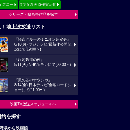
ィズニー
#少女漫画原作実写化
シリーズ・映画祭作品を探す
見！地上波放送リスト
『怪盗グルーのミニオン超変身』
8/10(月) フジテレビ/最新作公開記
念にて(19:00〜)
『銀河鉄道の夜』
8/11(火) NHK/Eテレにて(09:00～)
『風の谷のナウシカ』
8/14(金) 日本テレビ/金曜ロードシ
ョーにて(21:00〜)
映画TV放送スケジュールへ
画館を探す
府県から映画館