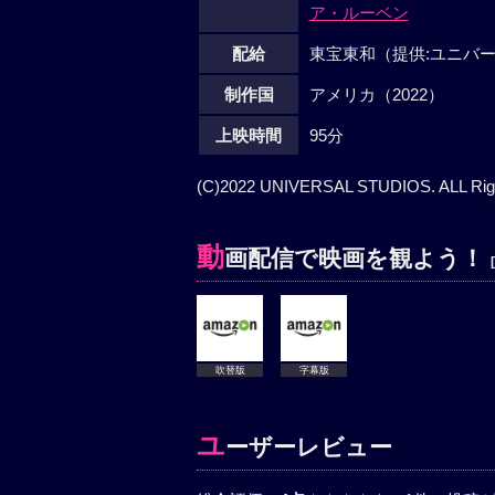
ア・ルーベン
配給
東宝東和（提供:ユニバ
制作国
アメリカ（2022）
上映時間
95分
(C)2022 UNIVERSAL STUDIOS. ALL Righ
動
画配信で映画を観よう！
吹替版
字幕版
ユ
ーザーレビュー