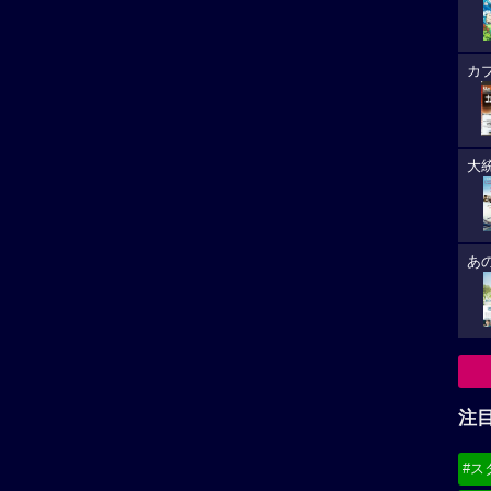
カ
大
あ
注
#ス