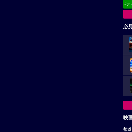
#デ
必
映
都道