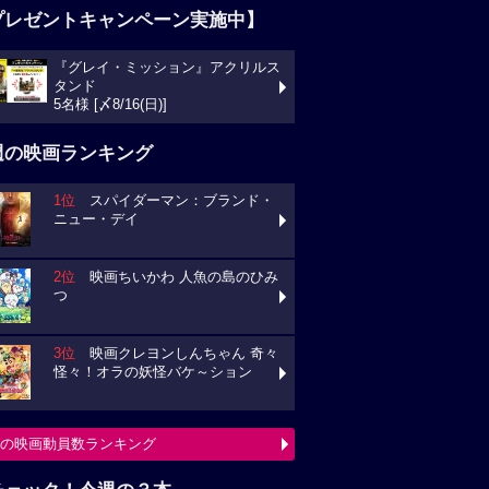
プレゼントキャンペーン実施中】
『グレイ・ミッション』アクリルス
タンド
5名様 [〆8/16(日)]
週の映画ランキング
1位
スパイダーマン：ブランド・
ニュー・デイ
2位
映画ちいかわ 人魚の島のひみ
つ
3位
映画クレヨンしんちゃん 奇々
怪々！オラの妖怪バケ～ション
の映画動員数ランキング