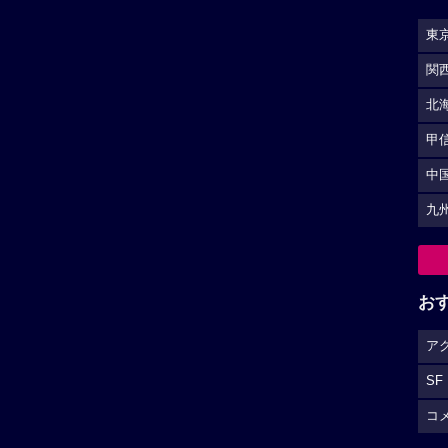
東
関
北
甲
中
九
お
ア
SF
コ