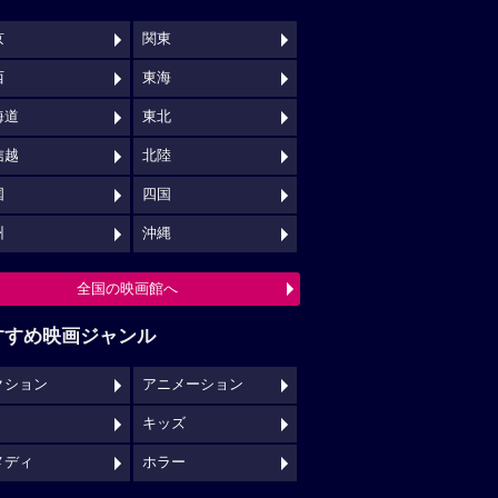
京
関東
西
東海
海道
東北
信越
北陸
国
四国
州
沖縄
全国の映画館へ
すすめ映画ジャンル
クション
アニメーション
キッズ
メディ
ホラー