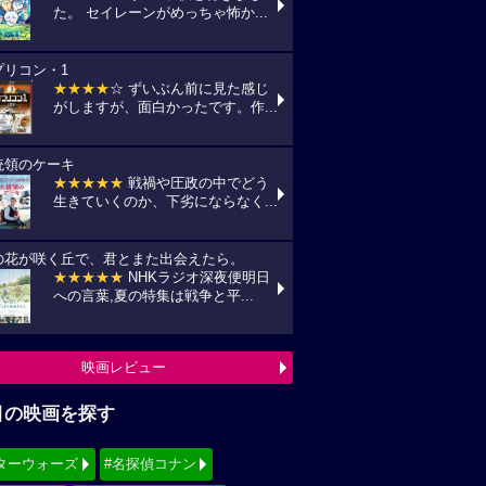
た。 セイレーンがめっちゃ怖か...
プリコン・1
★★★★
☆ ずいぶん前に見た感じ
がしますが、面白かったです。作...
統領のケーキ
★★★★★
戦禍や圧政の中でどう
生きていくのか、下劣にならなく...
の花が咲く丘で、君とまた出会えたら。
★★★★★
NHKラジオ深夜便明日
への言葉,夏の特集は戦争と平...
映画レビュー
目の映画を探す
ターウォーズ
#名探偵コナン