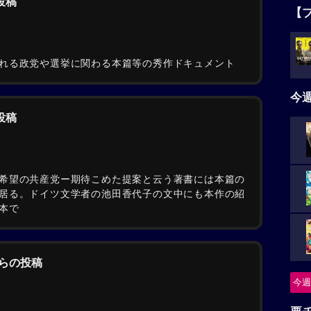
の投稿
【
れる政党や選挙に関わる本篇等の秀作ドキュメント
今
の投稿
希望の共産党ー期待こめた提案と云う著書には本篇の
居る。ドイツ文学者の池田香代子の文中にも本作の紹
本で
からの投稿
今週