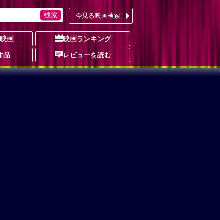
今見る映画検索
の映画
映画ランキング
作品
レビューを読む