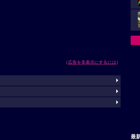
（
広告を非表示にするには
）
最