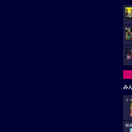
み
ト
映