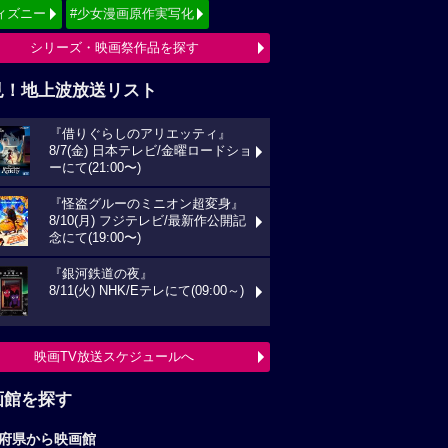
ィズニー
#少女漫画原作実写化
シリーズ・映画祭作品を探す
見！地上波放送リスト
『借りぐらしのアリエッティ』
8/7(金) 日本テレビ/金曜ロードショ
ーにて(21:00〜)
『怪盗グルーのミニオン超変身』
8/10(月) フジテレビ/最新作公開記
念にて(19:00〜)
『銀河鉄道の夜』
8/11(火) NHK/Eテレにて(09:00～)
映画TV放送スケジュールへ
画館を探す
府県から映画館