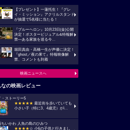
【プレゼント】一蓮托生！『グレ
イ・ミッション』アクリルスタンド
が抽選で5名様に当たる！
『ブルーヘロン』10月23日(金)公開
決定！ポスタービジュアル&特報解
禁―ある家族を巡る今...
堀田真由・高橋一生が声優に決定！
『ghost／夜の果て』特報映像解
禁、コメントも到着
映画ニュースへ
んなの映画レビュー
イ・ストーリー5
★★★★★
最近街を歩いていても
小さい子（特に3、4歳児）がi...
画ちいかわ 人魚の島のひみつ
★★★★
☆ 小6の子供と行きまし