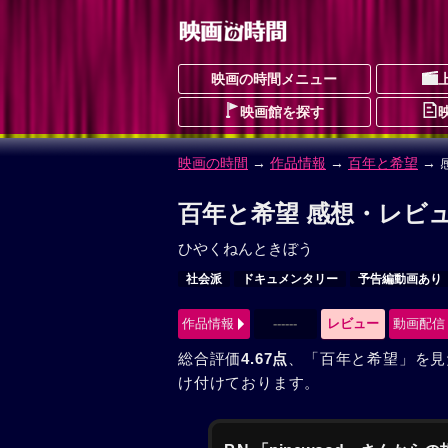
映画の時間メニュー
映画館を探す
映画の時間
→
作品情報
→
百年と希望
→ 
百年と希望 感想・レビュ
ひやくねんときぼう
社会派
ドキュメンタリー
予告編動画あり
作品情報
------
レビュー
動画配信
総合評価
4.67点
、「百年と希望」を見
け付けております。