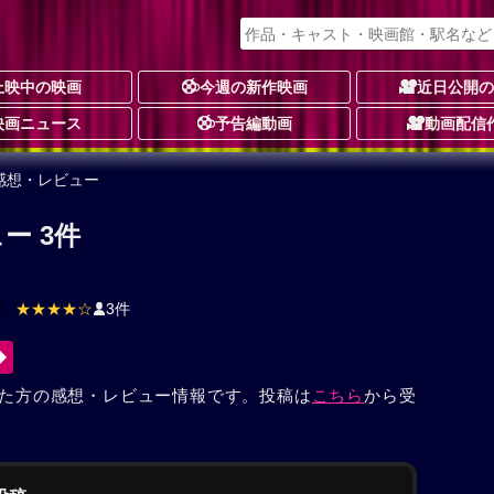
上映中の映画
今週の新作映画
近日公開
映画ニュース
予告編動画
動画配信
感想・レビュー
ー 3件
★★★★☆
3件
た方の感想・レビュー情報です。投稿は
こちら
から受