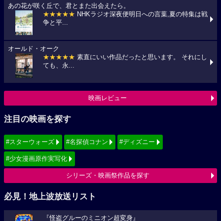
あの花が咲く丘で、君とまた出会えたら。
★★★★★
NHKラジオ深夜便明日への言葉,夏の特集は戦
争と平...
オールド・オーク
★★★★★
素直にいい作品だったと思います。 それにし
ても、永...
映画レビュー
注目の映画を探す
#スターウォーズ
#名探偵コナン
#ディズニー
#少女漫画原作実写化
シリーズ・映画祭作品を探す
必見！地上波放送リスト
『怪盗グルーのミニオン超変身』