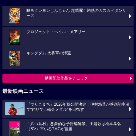
映画クレヨンしんちゃん 超華麗！灼熱のカスカベダンサ
ーズ
プロジェクト・ヘイル・メアリー
キングダム 大将軍の帰還
動画配信作品をチェック
最新映画ニュース
『つりこまち』2026年秋公開決定！仲村悠菜が映画初主演
で“釣りで五輪金メダル”を目指す
「八つ墓村」悪夢的な予告編解禁、主題歌は松本孝弘
（B’z）率いるTMGが担当