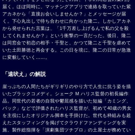
届く。ほぼ同時に、マッチングアプリで連絡を取っていた紫
アカネから「直接お会いしませんか？」とメッセージが届
く。下心丸出しで待ち合わせに向かった隆二。しかしアカネ
から発せられた言葉は、「1千万差し上げるんで私の父を殺
してくれませんか？」という衝撃の一言だった。後日、隆二
は同窓会で初恋の相手・千聖と、かつて隆二と千聖を虐めて
いた土田勝徳と再会する。この日を境に、隆二の日常が急激
に変貌していく……。
「遠吠え」の解説
崖っぷちの人間たちがギリギリのやり方で人生に抗う姿を描
いたブラックコメディ。シェーク M ハリス監督の初長編作
品。同世代の若者の自我や鬱屈感を描いた短編「カミング、
バック」などで評価されたハリス監督が、初めて40歳の男女
を主役にしたオリジナル脚本を手掛けた。世代も枠組みも超
えたスタッフィングを掲げてクラウドファンディングを実
施、製作総指揮を「演劇集団ツチプロ」の土屋士が務めてい