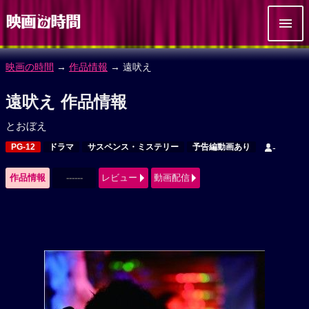
映画の時間
→
作品情報
→ 遠吠え
遠吠え 作品情報
とおぼえ
PG-12
ドラマ
サスペンス・ミステリー
予告編動画あり
-
作品情報
------
レビュー
動画配信