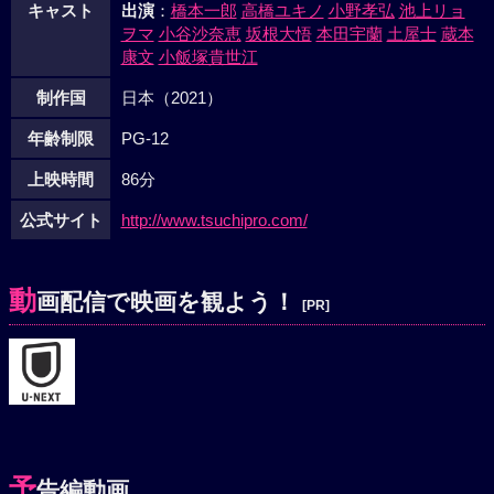
キャスト
出演
：
橋本一郎
高橋ユキノ
小野孝弘
池上リョ
ヲマ
小谷沙奈恵
坂根大悟
本田宇蘭
土屋士
蔵本
康文
小飯塚貴世江
制作国
日本（2021）
年齢制限
PG-12
上映時間
86分
公式サイト
http://www.tsuchipro.com/
動
画配信で映画を観よう！
[PR]
予
告編動画