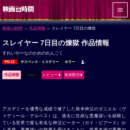
映画の時間
→
作品情報
→ スレイヤー 7日目の煉獄
スレイヤー 7日目の煉獄 作品情報
すれいやーなのかめのれんごく
PG-12
サスペンス・ミステリー
ホラー
-
作品情報
------
レビュー
動画配信
アカデミーを優秀な成績で修了した新米神父のダニエル（ヴ
ァディール・デルベス）は、過去に壮絶な悪魔祓いを経験し
ている世界で最も有名な神父ピーター（ガイ・ピアース）か
ら直接、悪魔祓いの指導を受けることに。世界各地で悪魔の