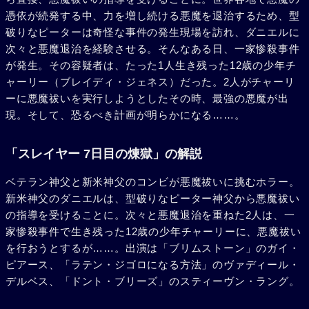
憑依が続発する中、力を増し続ける悪魔を退治するため、型
破りなピーターは奇怪な事件の発生現場を訪れ、ダニエルに
次々と悪魔退治を経験させる。そんなある日、一家惨殺事件
が発生。その容疑者は、たった1人生き残った12歳の少年チ
ャーリー（ブレイディ・ジェネス）だった。2人がチャーリ
ーに悪魔祓いを実行しようとしたその時、最強の悪魔が出
現。そして、恐るべき計画が明らかになる……。
「スレイヤー 7日目の煉獄」の解説
ベテラン神父と新米神父のコンビが悪魔祓いに挑むホラー。
新米神父のダニエルは、型破りなピーター神父から悪魔祓い
の指導を受けることに。次々と悪魔退治を重ねた2人は、一
家惨殺事件で生き残った12歳の少年チャーリーに、悪魔祓い
を行おうとするが……。出演は「ブリムストーン」のガイ・
ピアース、「ラテン・ジゴロになる方法」のヴァディール・
デルベス、「ドント・ブリーズ」のスティーヴン・ラング。