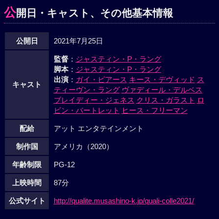
公
開日・キャスト、その他基本情報
公開日
2021年7月25日
監督
：
ジャスティン・P・ラング
脚本
：
ジャスティン・P・ラング
出演
：
ガイ・ピアース
キース・デヴィッド
ス
キャスト
ティーヴン・ラング
ヴァディール・デルベス
ブレイディー・ジェネス
クリス・ガラスト
ロ
ビン・バートレット
ヒース・フリーマン
配給
アット エンタテインメント
制作国
アメリカ（2020）
年齢制限
PG-12
上映時間
87分
公式サイト
http://qualite.musashino-k.jp/quali-colle2021/