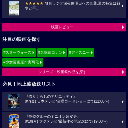
★★★★★
NHKラジオ深夜便明日への言葉,夏の特集は戦
争と平...
映画レビュー
注目の映画を探す
#スターウォーズ
#名探偵コナン
#ディズニー
#少女漫画原作実写化
シリーズ・映画祭作品を探す
必見！地上波放送リスト
『借りぐらしのアリエッティ』
8/7(金) 日本テレビ/金曜ロードショーにて(21:00〜)
『怪盗グルーのミニオン超変身』
8/10(月) フジテレビ/最新作公開記念にて(19:00〜)