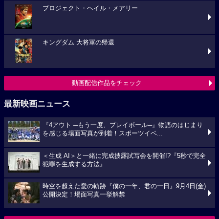
プロジェクト・ヘイル・メアリー
キングダム 大将軍の帰還
動画配信作品をチェック
最新映画ニュース
『4アウト ─もう一度、プレイボール─』物語のはじまり
を感じる場面写真が到着！スポーツイベ...
＜生成 AI＞と一緒に完成披露試写会を開催!?『5秒で完全
犯罪を生成する方法』
時空を超えた愛の軌跡『僕の一年、君の一日』9月4日(金)
公開決定！場面写真一挙解禁