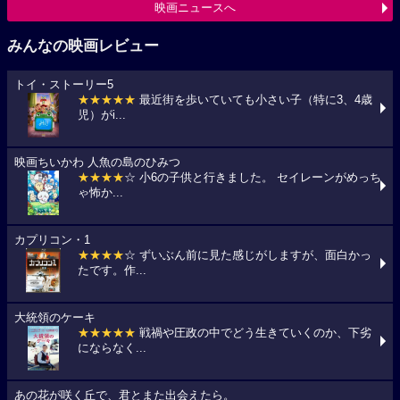
映画ニュースへ
みんなの映画レビュー
トイ・ストーリー5
★★★★★
最近街を歩いていても小さい子（特に3、4歳
児）がi...
映画ちいかわ 人魚の島のひみつ
★★★★
☆ 小6の子供と行きました。 セイレーンがめっち
ゃ怖か...
カプリコン・1
★★★★
☆ ずいぶん前に見た感じがしますが、面白かっ
たです。作...
大統領のケーキ
★★★★★
戦禍や圧政の中でどう生きていくのか、下劣
にならなく...
あの花が咲く丘で、君とまた出会えたら。