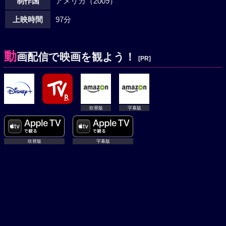
制作国
アメリカ（2009）
上映時間
97分
動
画配信で映画を観よう！
[PR]
吹替版
字幕版
吹替版
字幕版