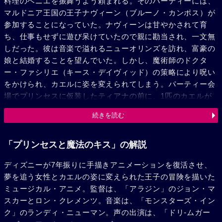
料理のベニエを振舞うよう頼まれる。そのパーティーには、
マルドニア王国の王子ナヴィーン（ブルーノ・カンポス）が
参加することになっていた。ナヴィーンは甘やかされて育
ち、仕事もせずに遊び呆けていたので親に勘当され、一文無
しだった。彼は音楽で溢れるニューオリンズを訪れ、富豪の
娘と結婚することを望んでいた。しかし、魔術師のドクタ
ー・ファシリエ（キース・デイヴィッド）の策略により呪い
をかけられ、カエルに姿を変えられてしまう。パーティー会
場でプリンセスに仮装したティアナの前に、1匹のカエルが
現われる。そのカエルは、自分は呪いによって姿を変えられ
続きを読む
たナヴィーン王子であり、その呪いはプリンセスのキスによ
って解けると告げる。ティアナはレストランの夢を叶えると
いう条件で、勇気を振り絞ってそのカエルにキスをする。し
「プリンセスと魔法のキス」の解説
かし、ナヴィーンが元の姿に戻らないばかりか、ティアナま
ディズニーが7年振りに手描きアニメーションを復活させ、
でカエルの姿になってしまう。
夢を追う女性とカエルの姿に変えられた王子の冒険を描いた
ミュージカル・アニメ。監督は、「アラジン」のジョン・マ
スカーとロン・クレメンツ。音楽は、「モンスターズ・イン
ク」のランディ・ニューマン。声の出演は、「ドリ-ムガー