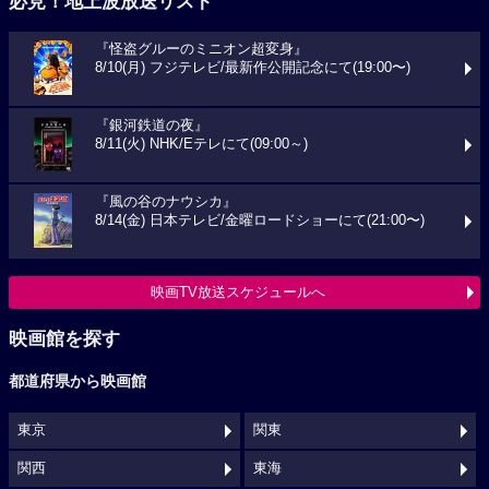
必見！地上波放送リスト
『怪盗グルーのミニオン超変身』
8/10(月) フジテレビ/最新作公開記念にて(19:00〜)
『銀河鉄道の夜』
8/11(火) NHK/Eテレにて(09:00～)
『風の谷のナウシカ』
8/14(金) 日本テレビ/金曜ロードショーにて(21:00〜)
映画TV放送スケジュールへ
映画館を探す
都道府県から映画館
東京
関東
関西
東海