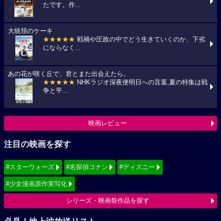
たです。作...
大統領のケーキ
★★★★★
戦禍や圧政の中でどう生きていくのか、下劣
にならなく...
あの花が咲く丘で、君とまた出会えたら。
★★★★★
NHKラジオ深夜便明日への言葉,夏の特集は戦
争と平...
映画レビュー
注目の映画を探す
#スターウォーズ
#名探偵コナン
#ディズニー
#少女漫画原作実写化
シリーズ・映画祭作品を探す