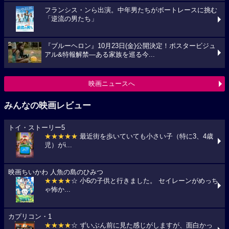
フランシス・ンら出演。中年男たちがボートレースに挑む
「逆流の男たち」
『ブルーヘロン』10月23日(金)公開決定！ポスタービジュ
アル&特報解禁―ある家族を巡る今...
映画ニュースへ
みんなの映画レビュー
トイ・ストーリー5
★★★★★
最近街を歩いていても小さい子（特に3、4歳
児）がi...
映画ちいかわ 人魚の島のひみつ
★★★★
☆ 小6の子供と行きました。 セイレーンがめっち
ゃ怖か...
カプリコン・1
★★★★
☆ ずいぶん前に見た感じがしますが、面白かっ