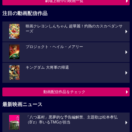
劇場上映中の映画一覧
注目の動画配信作品
映画クレヨンしんちゃん 超華麗！灼熱のカスカベダンサ
ーズ
プロジェクト・ヘイル・メアリー
キングダム 大将軍の帰還
動画配信作品をチェック
最新映画ニュース
「八つ墓村」悪夢的な予告編解禁、主題歌は松本孝弘
（B’z）率いるTMGが担当