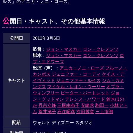
ルズ」のアニカ・ノニ・ローズ。
公
開日・キャスト、その他基本情報
公開日
2010年3月6日
監督
：
ジョン・マスカー
ロン・クレメンツ
脚本
：
ジョン・マスカー
ロン・クレメンツ
ロ
ブ・エドワーズ
出演（声）
：
アニカ・ノニ・ローズ
ブルーノ・
カンポス
ジェニファー・コーディ
ケイス・デ
キャスト
イヴィッド
ジェニファー・ルイス
ジム・カミ
ングス
マイケル・レオン・ウーリー
オプラ・
ウィンフリー
ピーター・バートレット
ジョ
ン・グッドマン
テレンス・ハワード
鈴木ほの
か
丹宗立峰
三瓶由布子
安崎求
駒田一
小林アト
ム
荒井洸子
石住昭彦
玄田哲章
三上市朗
配給
ウォルト ディズニー スタジオ