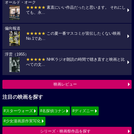
オールド・オーク
★★★★★
素直にいい作品だったと思います。 それにし
ても、永...
偏向報道
★★★★★
この夏一番マスコミが宣伝したくない映画
No.1であ...
浮雲（1955）
★★★★★
NHKラジオ朗読の時間で聴き直すと映画と比
べての文...
映画レビュー
注目の映画を探す
#スターウォーズ
#名探偵コナン
#ディズニー
#少女漫画原作実写化
シリーズ・映画祭作品を探す