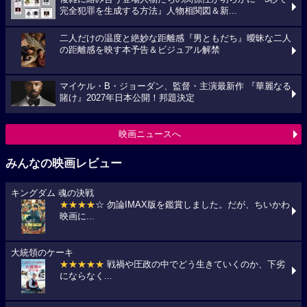
完全犯罪を生成する方法』人物相関図＆新...
二人だけの温度と絶妙な距離感『男ともだち』曖昧な二人
の距離感を映す本予告＆ビジュアル解禁
マイケル・B・ジョーダン、監督・主演最新作 『華麗なる
賭け』2027年日本公開！邦題決定
映画ニュースへ
みんなの映画レビュー
キングダム 魂の決戦
★★★★
☆ 勿論IMAX版を鑑賞しました。だが、ちいかわ
映画に...
大統領のケーキ
★★★★★
戦禍や圧政の中でどう生きていくのか、下劣
にならなく...