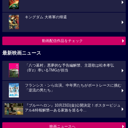
キングダム 大将軍の帰還
動画配信作品をチェック
最新映画ニュース
「八つ墓村」悪夢的な予告編解禁、主題歌は松本孝弘
（B’z）率いるTMGが担当
フランシス・ンら出演。中年男たちがボートレースに挑む
「逆流の男たち」
『ブルーヘロン』10月23日(金)公開決定！ポスタービジュ
アル&特報解禁―ある家族を巡る今...
映画ニュースへ