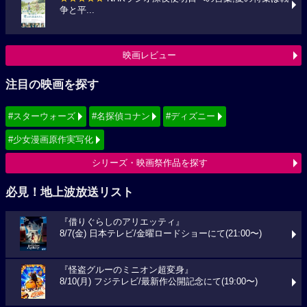
争と平...
映画レビュー
注目の映画を探す
#スターウォーズ
#名探偵コナン
#ディズニー
#少女漫画原作実写化
シリーズ・映画祭作品を探す
必見！地上波放送リスト
『借りぐらしのアリエッティ』
8/7(金) 日本テレビ/金曜ロードショーにて(21:00〜)
『怪盗グルーのミニオン超変身』
8/10(月) フジテレビ/最新作公開記念にて(19:00〜)