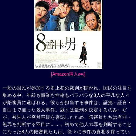
[Amazon購入
]
(PR)
一般の国民が参加する史上初の裁判が開かれ、国民の注目を
集める中、年齢も職業も性格もバラバラな8人の平凡な人々
が陪審員に選ばれる。彼らが担当する事件は、証拠・証言・
自白まで揃った殺人事件。残すは量刑を決定するのみ。だ
が、被告人が突然容疑を否認したため、陪審員たちは有罪・
無罪を判断する羽目に……。初めて他人の罪を判断すること
になった8人の陪審員たちは、徐々に事件の真相を探ってい