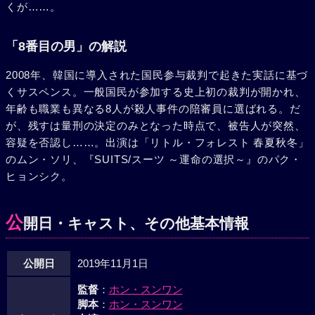
くが……。
「8番目の男」の解説
2008年、韓国に導入された国民参与裁判で起きた実話に基づ
くサスペンス。一般国民が参加する史上初の裁判が開かれ、
年齢も職業も異なる8人が殺人事件の陪審員に選ばれる。だ
が、残すは量刑の決定のみとなった時点で、被告人が突然、
容疑を否認し……。出演は「リトル・フォレスト 春夏秋冬」
のムン・ソリ、『SUITS/スーツ ～運命の選択～』のパク・
ヒョンシク。
公
開日・キャスト、その他基本情報
公開日
2019年11月1日
監督
：
ホン・スンワン
脚本
：
ホン・スンワン