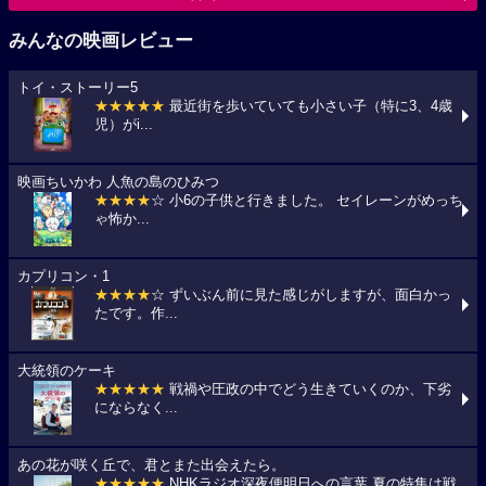
みんなの映画レビュー
トイ・ストーリー5
★★★★★
最近街を歩いていても小さい子（特に3、4歳
児）がi...
映画ちいかわ 人魚の島のひみつ
★★★★
☆ 小6の子供と行きました。 セイレーンがめっち
ゃ怖か...
カプリコン・1
★★★★
☆ ずいぶん前に見た感じがしますが、面白かっ
たです。作...
大統領のケーキ
★★★★★
戦禍や圧政の中でどう生きていくのか、下劣
にならなく...
あの花が咲く丘で、君とまた出会えたら。
★★★★★
NHKラジオ深夜便明日への言葉,夏の特集は戦