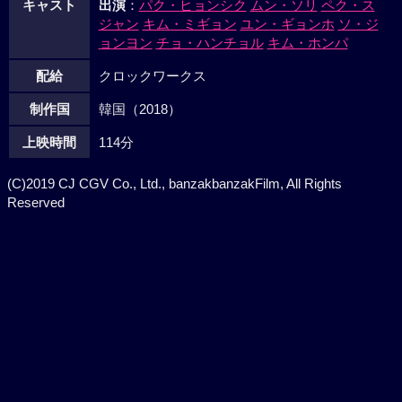
キャスト
出演
：
パク・ヒョンシク
ムン・ソリ
ペク・ス
ジャン
キム・ミギョン
ユン・ギョンホ
ソ・ジ
ョンヨン
チョ・ハンチョル
キム・ホンパ
配給
クロックワークス
制作国
韓国（2018）
上映時間
114分
(C)2019 CJ CGV Co., Ltd., banzakbanzakFilm, All Rights
Reserved