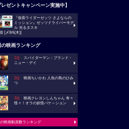
プレゼントキャンペーン実施中】
『仮面ライダーゼッツ さよならの
ミッション』ゼッツドライバーモデ
ル 光るタスキ
様 [〆8/6(木)]
週の映画ランキング
1位
スパイダーマン：ブランド・
ニュー・デイ
2位
映画ちいかわ 人魚の島のひみ
つ
3位
映画クレヨンしんちゃん 奇々
怪々！オラの妖怪バケ～ション
の映画動員数ランキング