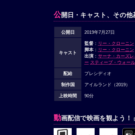
公
開日・キャスト、その他
公開日
2019年7月27日
監督
：
リー・クローニン
脚本
：
リー・クローニン
キャスト
出演
：
サーナ・カーズレ
ー
スティーブ・ウォー
配給
プレシディオ
制作国
アイルランド（2019）
上映時間
90分
動
画配信で映画を観よう！