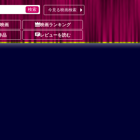
今見る映画検索
の映画
映画ランキング
作品
レビューを読む