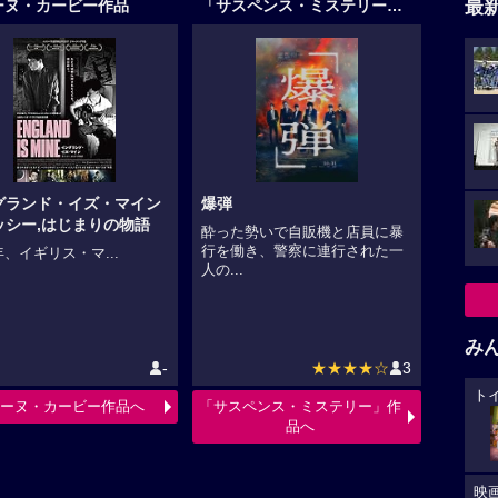
最
ーヌ・カービー作品
「サスペンス・ミステリー」作品
グランド・イズ・マイン
爆弾
ッシー,はじまりの物語
酔った勢いで自販機と店員に暴
行を働き、警察に連行された一
6年、イギリス・マ...
人の...
み
-
★★★★☆
3
ト
ーヌ・カービー作品へ
「サスペンス・ミステリー」作
品へ
映