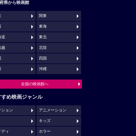
府県から映画館
京
関東
西
東海
海道
東北
信越
北陸
国
四国
州
沖縄
全国の映画館へ
すすめ映画ジャンル
クション
アニメーション
キッズ
メディ
ホラー