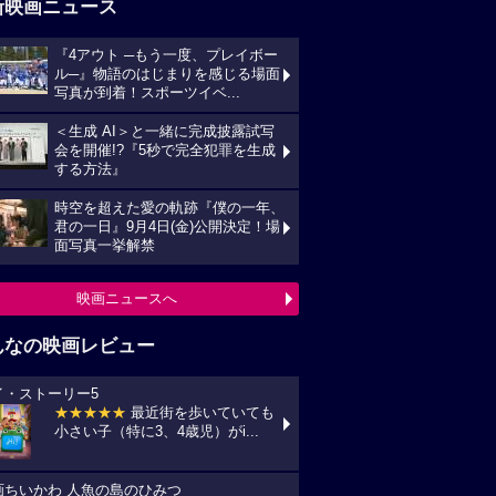
新映画ニュース
『4アウト ─もう一度、プレイボー
ル─』物語のはじまりを感じる場面
写真が到着！スポーツイベ...
＜生成 AI＞と一緒に完成披露試写
会を開催!?『5秒で完全犯罪を生成
する方法』
時空を超えた愛の軌跡『僕の一年、
君の一日』9月4日(金)公開決定！場
面写真一挙解禁
映画ニュースへ
んなの映画レビュー
イ・ストーリー5
★★★★★
最近街を歩いていても
小さい子（特に3、4歳児）がi...
画ちいかわ 人魚の島のひみつ