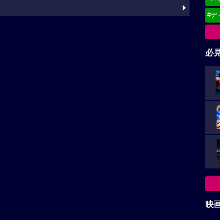
#デ
必
映