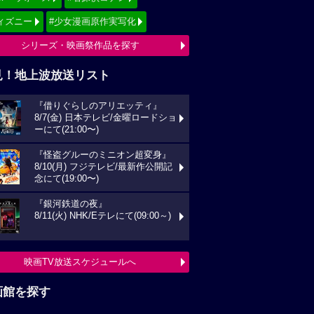
ィズニー
#少女漫画原作実写化
シリーズ・映画祭作品を探す
見！地上波放送リスト
『借りぐらしのアリエッティ』
8/7(金) 日本テレビ/金曜ロードショ
ーにて(21:00〜)
『怪盗グルーのミニオン超変身』
8/10(月) フジテレビ/最新作公開記
念にて(19:00〜)
『銀河鉄道の夜』
8/11(火) NHK/Eテレにて(09:00～)
映画TV放送スケジュールへ
画館を探す