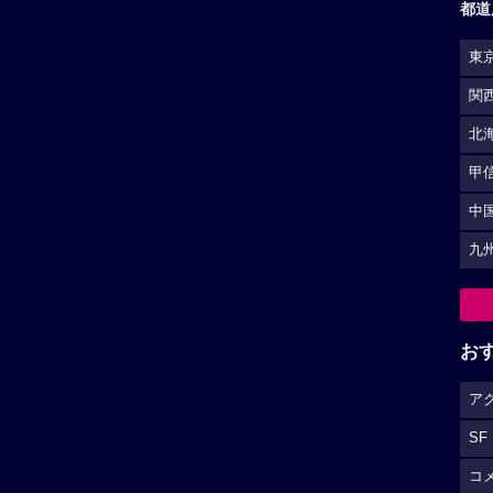
都道
東
関
北
甲
中
九
お
ア
SF
コ