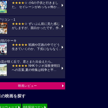
★★★★
☆ 小6の子供と行きまし
た。 セイレーンがめっちゃ怖か...
プリコン・1
★★★★
☆ ずいぶん前に見た感じ
がしますが、面白かったです。作...
統領のケーキ
★★★★★
戦禍や圧政の中でどう
生きていくのか、下劣にならなく...
の花が咲く丘で、君とまた出会えたら。
★★★★★
NHKラジオ深夜便明日
への言葉,夏の特集は戦争と平...
映画レビュー
目の映画を探す
ターウォーズ
#名探偵コナン