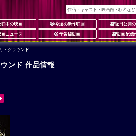
上映中の映画
今週の新作映画
近日公開
映画ニュース
予告編動画
動画配信
・ザ・グラウンド
ウンド 作品情報