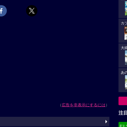
カ
大
あ
（
広告を非表示にするには
）
注
#ス