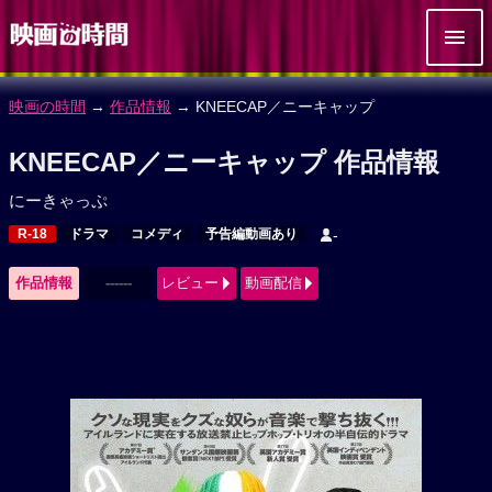
映画の時間
→
作品情報
→ KNEECAP／ニーキャップ
KNEECAP／ニーキャップ 作品情報
にーきゃっぷ
R-18
ドラマ
コメディ
予告編動画あり
-
作品情報
------
レビュー
動画配信