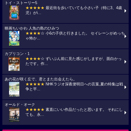
トイ・ストーリー5
★★★★★
最近街を歩いていても小さい子（特に3、4歳
児）がi...
映画ちいかわ 人魚の島のひみつ
★★★★
☆ 小6の子供と行きました。 セイレーンがめっち
ゃ怖か...
カプリコン・1
★★★★
☆ ずいぶん前に見た感じがしますが、面白かっ
たです。作...
あの花が咲く丘で、君とまた出会えたら。
★★★★★
NHKラジオ深夜便明日への言葉,夏の特集は戦
争と平...
オールド・オーク
★★★★★
素直にいい作品だったと思います。 それにし
ても、永...