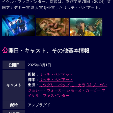
イケル・ファスビンダー。監督は、本作で第78回（2024）英
国アカデミー賞 新人賞を受賞したリッチ・ペピアット。
公
開日・キャスト、その他基本情報
公開日
2025年8月1日
監督
：
リッチ・ペピアット
脚本
：
リッチ・ペピアット
キャスト
出演
：
モウグリ・バップ
モ・カラ
DJ プロヴィ
ジョシー・ウォーカー
シモーヌ・カービー
マ
イケル・ファスビンダー
配給
アンプラグド