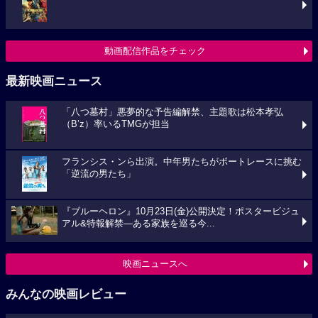
動画配信作品をチェック
最新映画ニュース
「八つ墓村」悪夢的な予告編解禁、主題歌は松本孝弘
（B’z）率いるTMGが担当
フランシス・ンら出演。中年男たちがボートレースに挑む
「逆流の男たち」
『ブルーヘロン』10月23日(金)公開決定！ポスタービジュ
アル&特報解禁―ある家族を巡る今...
映画ニュースへ
みんなの映画レビュー