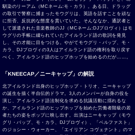
馴染のリーアム（MCネーム:モ・カラ）。ある日、ドラッグ
の取引で警察に捕まったモウグリは、英語を話すことを頑な
に拒否、反抗的な態度を貫いていた。そんななか、通訳者と
して派遣された音楽教師のJJ（MCネーム:DJプロヴィ）はモ
ウグリの手帳に綴られていたアイルランド語の歌詞を発見
し、その才能に目をつける。やがてモウグリ・バップ、モ・
カラ、DJプロヴィの3人はアイルランド語の権利を取り戻す
べく、アイルランド語のヒップホップを始めるのだが……。
「KNEECAP／ニーキャップ」の解説
北アイルランド出身のヒップホップ・トリオ、ニーキャップ
の誕生を描く半自伝的ドラマ。3人のメンバーが自身の役を
演じ、アイルランド語法制化を求める抗議活動に揺れるな
か、アイルランド語のヒップホップを始めた労働者階級の若
者たちの姿をポップに映し出す。出演はニーキャップ（モウ
グリ・バップ、モ・カラ、DJプロヴィ）、「ベルファスト」
のジョシー・ウォーカー、「エイリアン コヴェナント」のマ