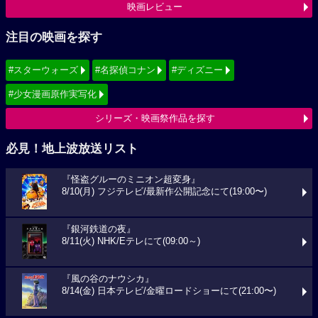
映画レビュー
注目の映画を探す
#スターウォーズ
#名探偵コナン
#ディズニー
#少女漫画原作実写化
シリーズ・映画祭作品を探す
必見！地上波放送リスト
『怪盗グルーのミニオン超変身』
8/10(月) フジテレビ/最新作公開記念にて(19:00〜)
『銀河鉄道の夜』
8/11(火) NHK/Eテレにて(09:00～)
『風の谷のナウシカ』
8/14(金) 日本テレビ/金曜ロードショーにて(21:00〜)