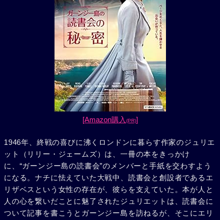
[Amazon購入
]
(PR)
1946年、終戦の喜びに沸くロンドンに暮らす作家のジュリエ
ット（リリー・ジェームズ）は、一冊の本をきっかけ
に、“ガーンジー島の読書会”のメンバーと手紙を交わすよう
になる。ナチに怯えていた大戦中、読書会と創設者であるエ
リザベスという女性の存在が、彼らを支えていた。本が人と
人の心を繋いだことに魅了されたジュリエットは、読書会に
ついて記事を書こうとガーンジー島を訪ねるが、そこにエリ