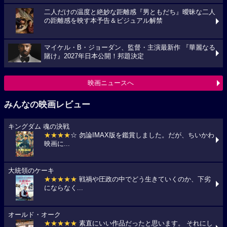
二人だけの温度と絶妙な距離感『男ともだち』曖昧な二人
の距離感を映す本予告＆ビジュアル解禁
マイケル・B・ジョーダン、監督・主演最新作 『華麗なる
賭け』2027年日本公開！邦題決定
映画ニュースへ
みんなの映画レビュー
キングダム 魂の決戦
★★★★
☆ 勿論IMAX版を鑑賞しました。だが、ちいかわ
映画に...
大統領のケーキ
★★★★★
戦禍や圧政の中でどう生きていくのか、下劣
にならなく...
オールド・オーク
★★★★★
素直にいい作品だったと思います。 それにし