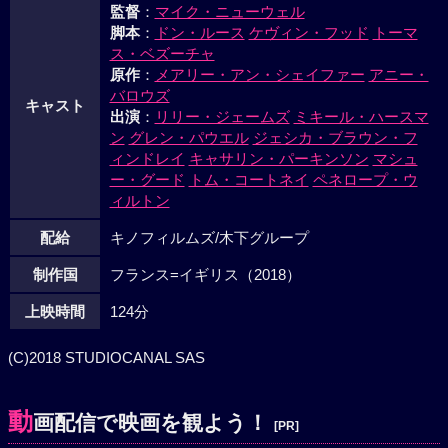
監督
：
マイク・ニューウェル
脚本
：
ドン・ルース
ケヴィン・フッド
トーマ
ス・ベズーチャ
原作
：
メアリー・アン・シェイファー
アニー・
バロウズ
キャスト
出演
：
リリー・ジェームズ
ミキール・ハースマ
ン
グレン・パウエル
ジェシカ・ブラウン・フ
ィンドレイ
キャサリン・パーキンソン
マシュ
ー・グード
トム・コートネイ
ペネロープ・ウ
ィルトン
配給
キノフィルムズ/木下グループ
制作国
フランス=イギリス（2018）
上映時間
124分
(C)2018 STUDIOCANAL SAS
動
画配信で映画を観よう！
[PR]