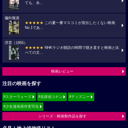
ても、永...
偏向報道
★★★★★
この夏一番マスコミが宣伝したくない映画
No.1であ...
浮雲（1955）
★★★★★
NHKラジオ朗読の時間で聴き直すと映画と比
べての文...
映画レビュー
注目の映画を探す
#スターウォーズ
#名探偵コナン
#ディズニー
#少女漫画原作実写化
シリーズ・映画祭作品を探す