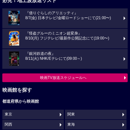
必見！地上波放送リスト
『借りぐらしのアリエッティ』
8/7(金) 日本テレビ/金曜ロードショーにて(21:00〜)
『怪盗グルーのミニオン超変身』
8/10(月) フジテレビ/最新作公開記念にて(19:00〜)
『銀河鉄道の夜』
8/11(火) NHK/Eテレにて(09:00～)
映画TV放送スケジュールへ
映画館を探す
都道府県から映画館
東京
関東
関西
東海