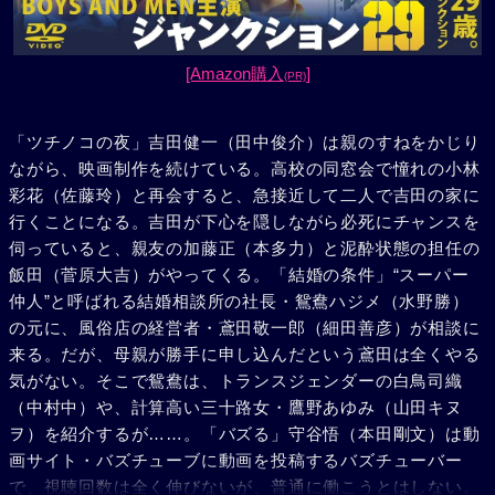
[Amazon購入
]
(PR)
「ツチノコの夜」吉田健一（田中俊介）は親のすねをかじり
ながら、映画制作を続けている。高校の同窓会で憧れの小林
彩花（佐藤玲）と再会すると、急接近して二人で吉田の家に
行くことになる。吉田が下心を隠しながら必死にチャンスを
伺っていると、親友の加藤正（本多力）と泥酔状態の担任の
飯田（菅原大吉）がやってくる。「結婚の条件」“スーパー
仲人”と呼ばれる結婚相談所の社長・鴛鴦ハジメ（水野勝）
の元に、風俗店の経営者・鳶田敬一郎（細田善彦）が相談に
来る。だが、母親が勝手に申し込んだという鳶田は全くやる
気がない。そこで鴛鴦は、トランスジェンダーの白鳥司織
（中村中）や、計算高い三十路女・鷹野あゆみ（山田キヌ
ヲ）を紹介するが……。「バズる」守谷悟（本田剛文）は動
画サイト・バズチューブに動画を投稿するバズチューバー
で、視聴回数は全く伸びないが、普通に働こうとはしない。