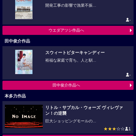
開発工事の影響で漁業不振...
-
ウエダアツシ作品へ
田中俊介作品
スウィートビターキャンディー
裕福な家庭で育ち、人と馴...
-
田中俊介作品へ
本多力作品
リトル・サブカル・ウォーズ ヴィレヴァ
ン！の逆襲
巨大ショッピングモールの...
★★★
☆☆
1