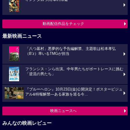
動画配信作品をチェック
最新映画ニュース
「八つ墓村」悪夢的な予告編解禁、主題歌は松本孝弘
（B’z）率いるTMGが担当
フランシス・ンら出演。中年男たちがボートレースに挑む
「逆流の男たち」
『ブルーヘロン』10月23日(金)公開決定！ポスタービジュ
アル&特報解禁―ある家族を巡る今...
映画ニュースへ
みんなの映画レビュー