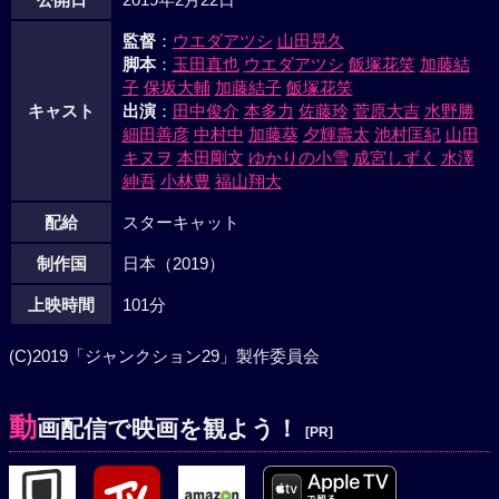
監督
：
ウエダアツシ
山田晃久
脚本
：
玉田真也
ウエダアツシ
飯塚花笑
加藤結
子
保坂大輔
加藤結子
飯塚花笑
キャスト
出演
：
田中俊介
本多力
佐藤玲
菅原大吉
水野勝
細田善彦
中村中
加藤葵
夕輝壽太
池村匡紀
山田
キヌヲ
本田剛文
ゆかりの小雪
成宮しずく
水澤
紳吾
小林豊
福山翔大
配給
スターキャット
制作国
日本（2019）
上映時間
101分
(C)2019「ジャンクション29」製作委員会
動
画配信で映画を観よう！
[PR]