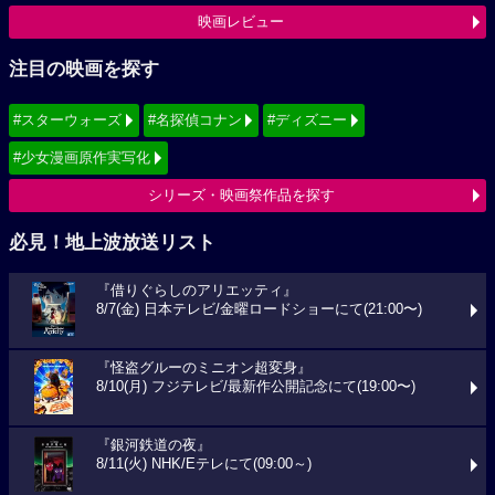
映画レビュー
注目の映画を探す
#スターウォーズ
#名探偵コナン
#ディズニー
#少女漫画原作実写化
シリーズ・映画祭作品を探す
必見！地上波放送リスト
『借りぐらしのアリエッティ』
8/7(金) 日本テレビ/金曜ロードショーにて(21:00〜)
『怪盗グルーのミニオン超変身』
8/10(月) フジテレビ/最新作公開記念にて(19:00〜)
『銀河鉄道の夜』
8/11(火) NHK/Eテレにて(09:00～)