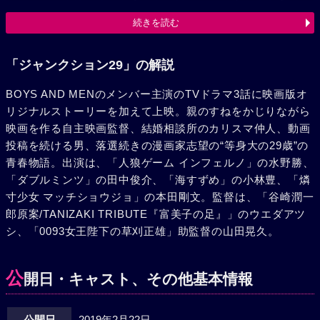
ある日、一人暮らしをしている悟のアパートに、借金取りの
続きを読む
権田権三（水澤紳吾）と早紀（ゆかりの小雪）夫婦が現れ
る。借金を返せと脅された悟は、起死回生のアイディアを思
いつく。「ジャンクション」、売れっ子漫画家を目指す丸山
「ジャンクション29」の解説
晋輔（小林豊）は、漫画コンテストに応募しては落選し続け
BOYS AND MENのメンバー主演のTVドラマ3話に映画版オ
ていた。絶望した丸山は死に場所を探してバスに乗るが、高
リジナルストーリーを加えて上映。親のすねをかじりながら
校の同級生・田中大（福山翔大）が偶然乗り合わせてくる。
映画を作る自主映画監督、結婚相談所のカリスマ仲人、動画
楽しそうに昔話をする田中に、丸山が渋々付き合うなか、丸
投稿を続ける男、落選続きの漫画家志望の“等身大の29歳”の
山が高校時代に描いた漫画に話が及び……。
青春物語。出演は、「人狼ゲーム インフェルノ」の水野勝、
「ダブルミンツ」の田中俊介、「海すずめ」の小林豊、「燐
寸少女 マッチショウジョ」の本田剛文。監督は、「谷崎潤一
郎原案/TANIZAKI TRIBUTE『富美子の足』」のウエダアツ
シ、「0093女王陛下の草刈正雄」助監督の山田晃久。
公
開日・キャスト、その他基本情報
公開日
2019年2月22日