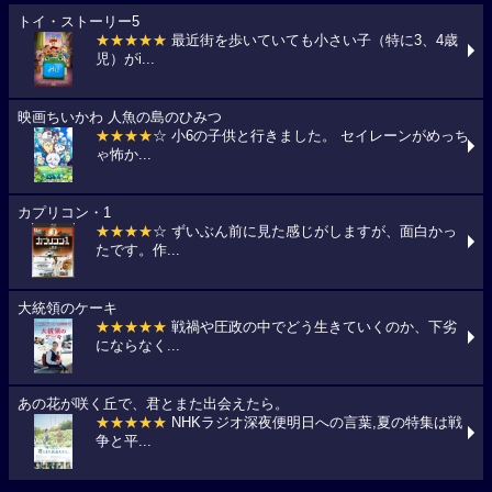
トイ・ストーリー5
★★★★★
最近街を歩いていても小さい子（特に3、4歳
児）がi...
映画ちいかわ 人魚の島のひみつ
★★★★
☆ 小6の子供と行きました。 セイレーンがめっち
ゃ怖か...
カプリコン・1
★★★★
☆ ずいぶん前に見た感じがしますが、面白かっ
たです。作...
大統領のケーキ
★★★★★
戦禍や圧政の中でどう生きていくのか、下劣
にならなく...
あの花が咲く丘で、君とまた出会えたら。
★★★★★
NHKラジオ深夜便明日への言葉,夏の特集は戦
争と平...