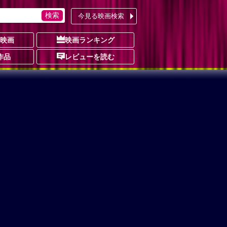
今見る映画検索
の映画
映画ランキング
作品
レビューを読む