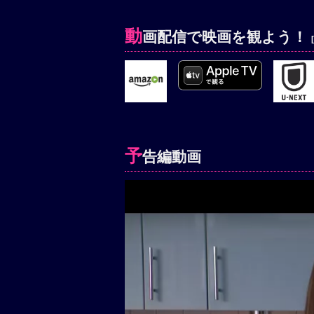
動
画配信で映画を観よう！
予
告編動画