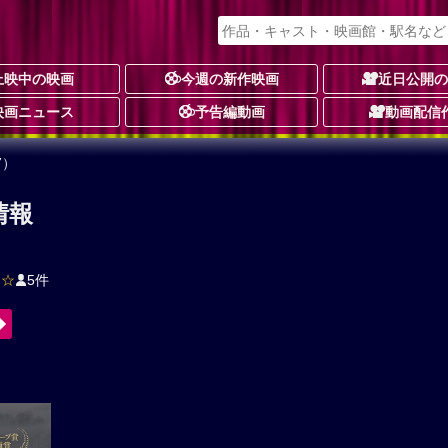
上映中の映画
今週の新作映画
近日公開
映画ニュース
予告編動画
動画配信
7）
情報
★☆
5件