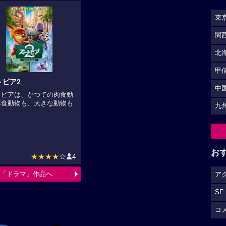
東
関
北
甲
トピア2
中
トピアは、かつての肉食動
草食動物も、大きな動物も
九
.
お
★★★★
☆
4
「ドラマ」作品へ
ア
SF
コ