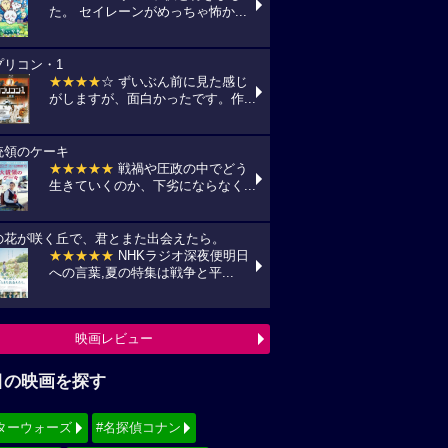
た。 セイレーンがめっちゃ怖か...
プリコン・1
★★★★
☆ ずいぶん前に見た感じ
がしますが、面白かったです。作...
統領のケーキ
★★★★★
戦禍や圧政の中でどう
生きていくのか、下劣にならなく...
の花が咲く丘で、君とまた出会えたら。
★★★★★
NHKラジオ深夜便明日
への言葉,夏の特集は戦争と平...
映画レビュー
目の映画を探す
ターウォーズ
#名探偵コナン