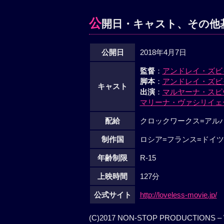
公
開日・キャスト、その他
公開日
2018年4月7日
監督
：
アンドレイ・ズビ
脚本
：
アンドレイ・ズビ
キャスト
出演
：
マルヤーナ・スピ
マリーナ・ヴァシリイェ
配給
クロックワークス=アルバトロ
制作国
ロシア=フランス=ドイツ
年齢制限
R-15
上映時間
127分
公式サイト
http://loveless-movie.jp/
(C)2017 NON-STOP PRODUCTIONS 