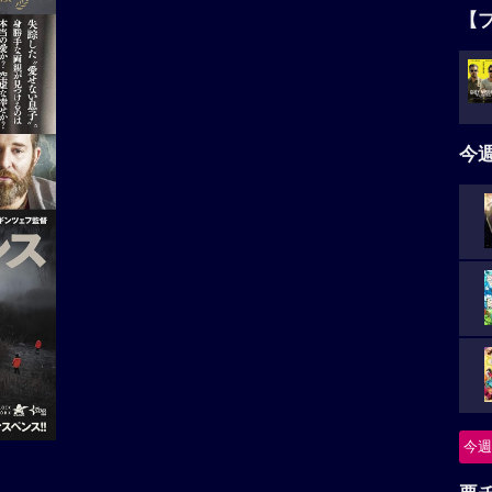
【
今
今週