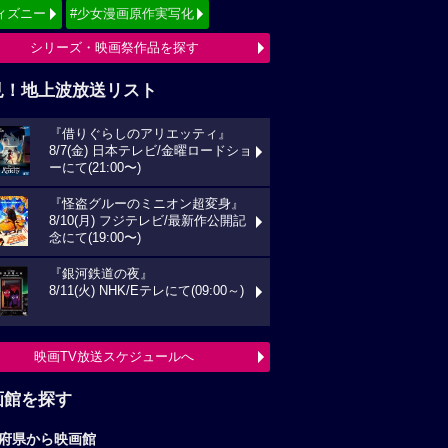
ィズニー
#少女漫画原作実写化
シリーズ・映画祭作品を探す
見！地上波放送リスト
『借りぐらしのアリエッティ』
8/7(金) 日本テレビ/金曜ロードショ
ーにて(21:00〜)
『怪盗グルーのミニオン超変身』
8/10(月) フジテレビ/最新作公開記
念にて(19:00〜)
『銀河鉄道の夜』
8/11(火) NHK/Eテレにて(09:00～)
映画TV放送スケジュールへ
画館を探す
府県から映画館