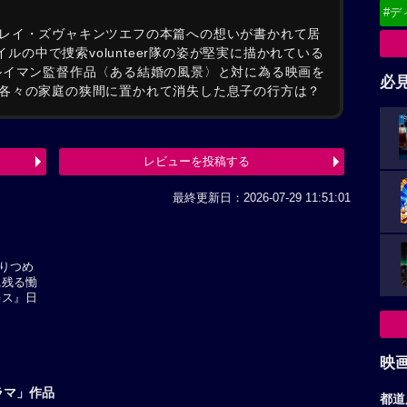
#デ
レイ・ズヴャキンツエフの本篇への想いが書かれて居
イルの中で捜索volunteer隊の姿が堅実に描かれている
ルイマン監督作品〈ある結婚の風景〉と対に為る映画を
必
各々の家庭の狭間に置かれて消失した息子の行方は？
レビューを投稿する
最終更新日：2026-07-29 11:51:01
りつめ
に残る慟
レス』日
映
ラマ」作品
都道