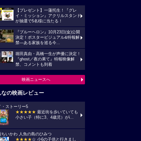
【プレゼント】一蓮托生！『グレ
イ・ミッション』アクリルスタンド
が抽選で5名様に当たる！
『ブルーヘロン』10月23日(金)公開
決定！ポスタービジュアル&特報解
禁―ある家族を巡る今...
堀田真由・高橋一生が声優に決定！
『ghost／夜の果て』特報映像解
禁、コメントも到着
映画ニュースへ
んなの映画レビュー
イ・ストーリー5
★★★★★
最近街を歩いていても
小さい子（特に3、4歳児）がi...
画ちいかわ 人魚の島のひみつ
★★★★
☆ 小6の子供と行きまし