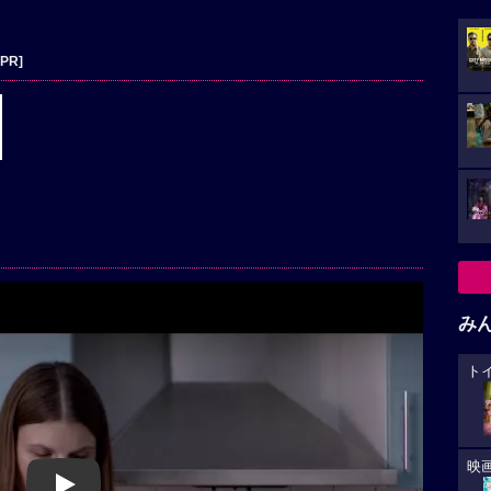
[PR]
み
ト
映