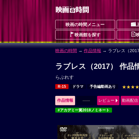
映画の時間メニュー
映画館を探す
映画の時間
→
作品情報
→ ラブレス（201
ラブレス（2017） 作品
らぶれす
R-15
ドラマ
予告編動画あり
★★★
作品情報
------
レビュー
動画配信
#アカデミー賞2018ノミネート