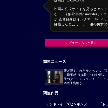
投稿日
2019-11-01
映画の公式サイトを見るとアンド
る…。未解決事件のmysteryスタ
が,監督自身はイングマール・ベ
目指したと云うー。二組の男女の
レビューをもっと見る
関連ニュース
研ぎ澄まされたサスペンス、張
る緊張感 行き着くのは映画史
哭のクライマックス！ 『ラブ
本版予告編が...
関連作品
アンドレイ・ズビャギンツェフ作品
「ド