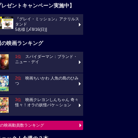
プレゼントキャンペーン実施中】
『グレイ・ミッション』アクリルス
タンド
5名様 [〆8/16(日)]
週の映画ランキング
1位
スパイダーマン：ブランド・
ニュー・デイ
2位
映画ちいかわ 人魚の島のひみ
つ
3位
映画クレヨンしんちゃん 奇々
怪々！オラの妖怪バケ～ション
の映画動員数ランキング