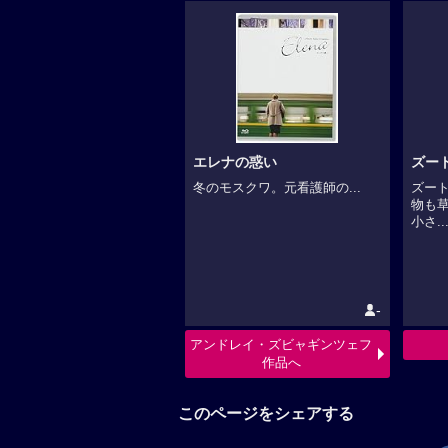
エレナの惑い
ズー
冬のモスクワ。元看護師の...
ズー
物も
小さ..
-
アンドレイ・ズビャギンツェフ
作品へ
このページをシェアする