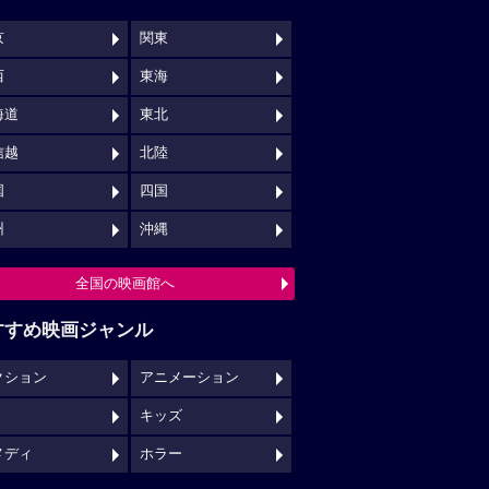
京
関東
西
東海
海道
東北
信越
北陸
国
四国
州
沖縄
全国の映画館へ
すすめ映画ジャンル
クション
アニメーション
キッズ
メディ
ホラー