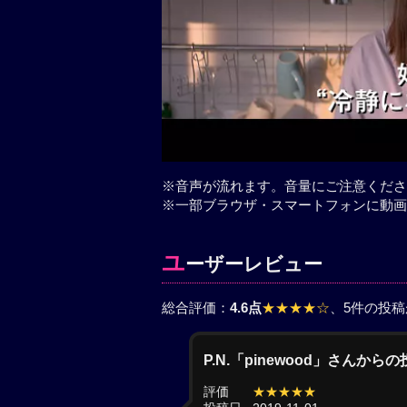
※音声が流れます。音量にご注意くださ
※一部ブラウザ・スマートフォンに動画
ユ
ーザーレビュー
総合評価：
4.6点
★★★★☆
、5件の投
P.N.「pinewood」さんから
評価
★★★★★