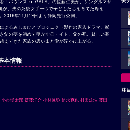
要
「バウンス ko GALS」の佐藤仁美が、シングルマザ
美帆が、夫の死後女手一つで子どもたちを育てた母を
2016年11月19日より静岡先行公開。
によるみしまびとプロジェクト製作の家族ドラマ。挙
き父の夢を初めて明かす母・イト。父の死、貧しい暮
越えてきた家族の思い出と愛が浮かび上がる。
基本情報
注
帆
小市慢太郎
斎藤洋介
小林且弥
是永克也
村田雄浩
藤田