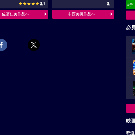
★★★★★
1
-
#デ
佐藤仁美作品へ
中西美帆作品へ
必
映
都道