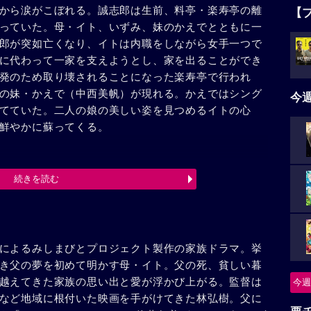
から涙がこぼれる。誠志郎は生前、料亭・楽寿亭の離
【
っていた。母・イト、いずみ、妹のかえでとともに一
郎が突如亡くなり、イトは内職をしながら女手一つで
に代わって一家を支えようとし、家を出ることができ
発のため取り壊されることになった楽寿亭で行われ
の妹・かえで（中西美帆）が現れる。かえではシング
今
てていた。二人の娘の美しい姿を見つめるイトの心
鮮やかに蘇ってくる。
続きを読む
によるみしまびとプロジェクト製作の家族ドラマ。挙
き父の夢を初めて明かす母・イト。父の死、貧しい暮
越えてきた家族の思い出と愛が浮かび上がる。監督は
今週
など地域に根付いた映画を手がけてきた林弘樹。父に