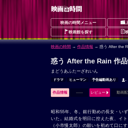
映画の時間メニュー
映画館を探す
映画の時間
→
作品情報
→ 惑う After the R
惑う After the Rain 
まどうあふたーざれいん
ドラマ
ヒューマン
予告編動画あり
-
作品情報
------
レビュー
動画配
昭和55年、冬。銀行勤めの長女・い
いた。結婚式を明日に控えた夜、イト
（小市慢太郎）の願いを初めて口にす