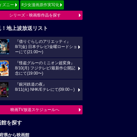
ィズニー
#少女漫画原作実写化
シリーズ・映画祭作品を探す
見！地上波放送リスト
『借りぐらしのアリエッティ』
8/7(金) 日本テレビ/金曜ロードショ
ーにて(21:00〜)
『怪盗グルーのミニオン超変身』
8/10(月) フジテレビ/最新作公開記
念にて(19:00〜)
『銀河鉄道の夜』
8/11(火) NHK/Eテレにて(09:00～)
映画TV放送スケジュールへ
画館を探す
府県から映画館