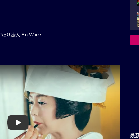
り法人 FireWorks
Play
最