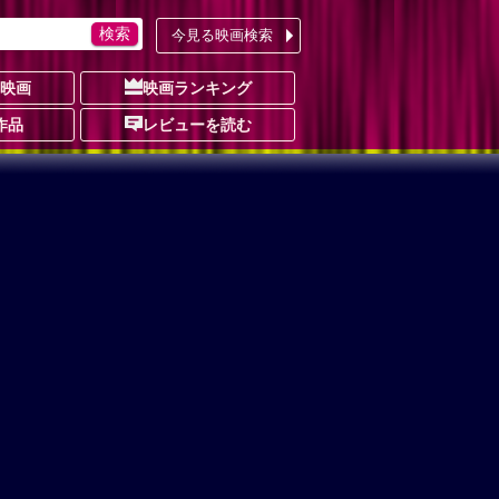
今見る映画検索
の映画
映画ランキング
作品
レビューを読む