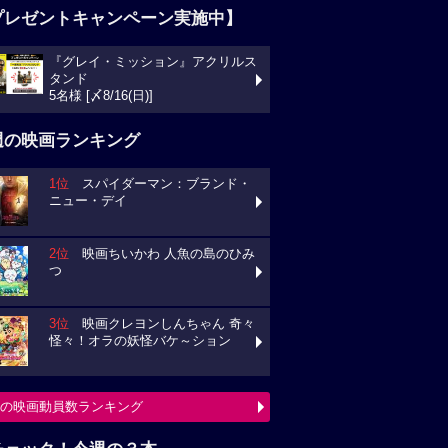
プレゼントキャンペーン実施中】
『グレイ・ミッション』アクリルス
タンド
5名様 [〆8/16(日)]
週の映画ランキング
1位
スパイダーマン：ブランド・
ニュー・デイ
2位
映画ちいかわ 人魚の島のひみ
つ
3位
映画クレヨンしんちゃん 奇々
怪々！オラの妖怪バケ～ション
の映画動員数ランキング