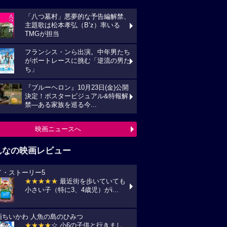
「八つ墓村」悪夢的な予告編解禁、
主題歌は松本孝弘（B’z）率いる
TMGが担当
フランシス・ンら出演。中年男たち
がボートレースに挑む「逆流の男た
ち」
『ブルーヘロン』10月23日(金)公開
決定！ポスタービジュアル&特報解
禁―ある家族を巡る今...
映画ニュースへ
んなの映画レビュー
イ・ストーリー5
★★★★★
最近街を歩いていても
小さい子（特に3、4歳児）がi...
画ちいかわ 人魚の島のひみつ
★★★★
☆ 小6の子供と行きまし