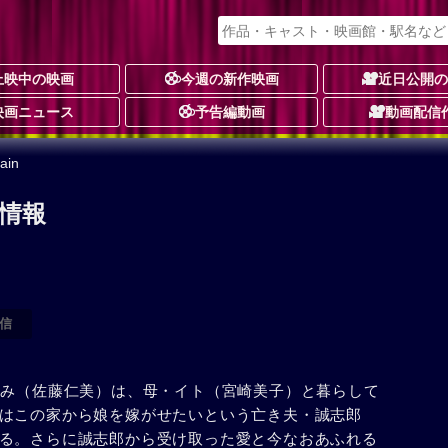
上映中の映画
今週の新作映画
近日公開
映画ニュース
予告編動画
動画配信
ain
作品情報
信
ずみ（佐藤仁美）は、母・イト（宮崎美子）と暮らして
はこの家から娘を嫁がせたいという亡き夫・誠志郎
る。さらに誠志郎から受け取った愛と今なおあふれる