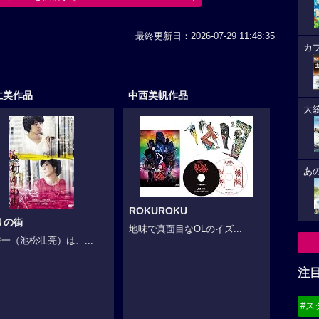
最終更新日：2026-07-29 11:48:35
カ
仁美作品
中西美帆作品
大
あ
ROKUROKU
りの街
地味で真面目なOLのイズ...
一（池松壮亮）は、...
注
#ス