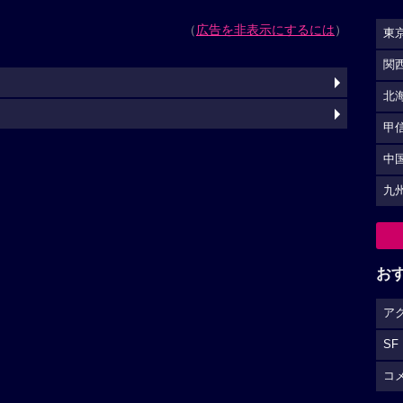
（
広告を非表示にするには
）
東
関
北
甲
中
九
お
ア
SF
コ