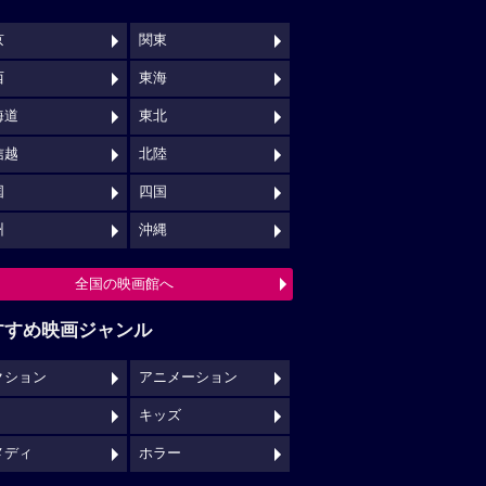
京
関東
西
東海
海道
東北
信越
北陸
国
四国
州
沖縄
全国の映画館へ
すすめ映画ジャンル
クション
アニメーション
キッズ
メディ
ホラー