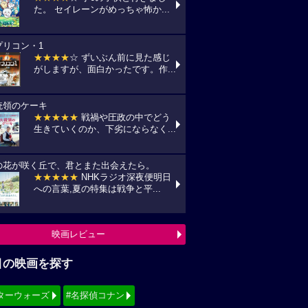
た。 セイレーンがめっちゃ怖か...
プリコン・1
★★★★
☆ ずいぶん前に見た感じ
がしますが、面白かったです。作...
統領のケーキ
★★★★★
戦禍や圧政の中でどう
生きていくのか、下劣にならなく...
の花が咲く丘で、君とまた出会えたら。
★★★★★
NHKラジオ深夜便明日
への言葉,夏の特集は戦争と平...
映画レビュー
目の映画を探す
ターウォーズ
#名探偵コナン