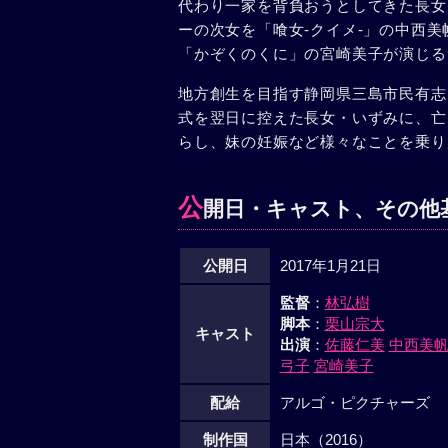
代わり一家を背負おうとしてきた長女を
ーの次女を「喰女-クイメ-」の中西
「かぞくのくに」の宮崎美子が演じる。
地方創生を目指す静岡県三島市民有志
式を翌日に控えた長女・いずみに、亡
らし、妹の妊娠など様々なことを乗り
公
開日・キャスト、その他
公開日
2017年1月21日
監督
：
林弘樹
脚本
：
栗山宗大
キャスト
出演
：
佐藤仁美
中西美
弓子
宮崎美子
配給
アルゴ・ピクチャーズ
制作国
日本（2016）