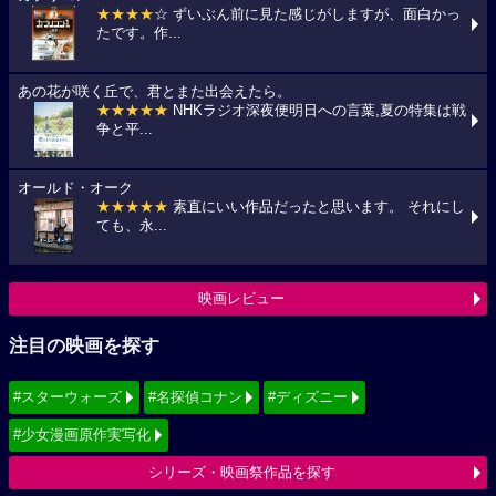
★★★★
☆ ずいぶん前に見た感じがしますが、面白かっ
たです。作...
あの花が咲く丘で、君とまた出会えたら。
★★★★★
NHKラジオ深夜便明日への言葉,夏の特集は戦
争と平...
オールド・オーク
★★★★★
素直にいい作品だったと思います。 それにし
ても、永...
映画レビュー
注目の映画を探す
#スターウォーズ
#名探偵コナン
#ディズニー
#少女漫画原作実写化
シリーズ・映画祭作品を探す