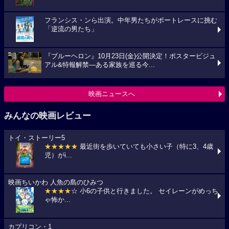
フランシス・ンら出演。中年男たちがボートレースに挑む
「逆流の男たち」
『ブルーヘロン』10月23日(金)公開決定！ポスタービジュ
アル&特報解禁―ある家族を巡る今...
映画ニュースへ
みんなの映画レビュー
トイ・ストーリー5
★★★★★
最近街を歩いていても小さい子（特に3、4歳
児）がi...
映画ちいかわ 人魚の島のひみつ
★★★★
☆ 小6の子供と行きました。 セイレーンがめっち
ゃ怖か...
カプリコン・1