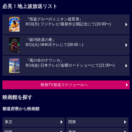
必見！地上波放送リスト
『怪盗グルーのミニオン超変身』
8/10(月) フジテレビ/最新作公開記念にて(19:00〜)
『銀河鉄道の夜』
8/11(火) NHK/Eテレにて(09:00～)
『風の谷のナウシカ』
8/14(金) 日本テレビ/金曜ロードショーにて(21:00〜)
映画TV放送スケジュールへ
映画館を探す
都道府県から映画館
東京
関東