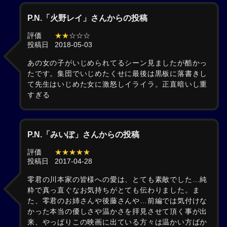
P.N.「火野レイ」さんからの投稿
評価
★★
☆☆☆
投稿日
2018-05-03
あの女の子がいじめられてるシーン見ましたが酷かっ
たです。集団でいじめたくせに最後は黒板に落書きし
て先生はいじめた女に激怒しイライラ。正直暗いし重
すぎる
P.N.「みいぽ」さんからの投稿
評価
★★★★★
投稿日
2017-04-28
零君の川本家の皆様への愛は、とても素敵でした…純
粋で真っ直ぐなお気持ちがとても伝わりました。ま
た、零君のお姉さんや後藤さんや…前編では気付けな
かった本当の優しさや温かさを拝見させて頂く事が出
来、やっぱりこの映画に出ている方々は温かい方ばか