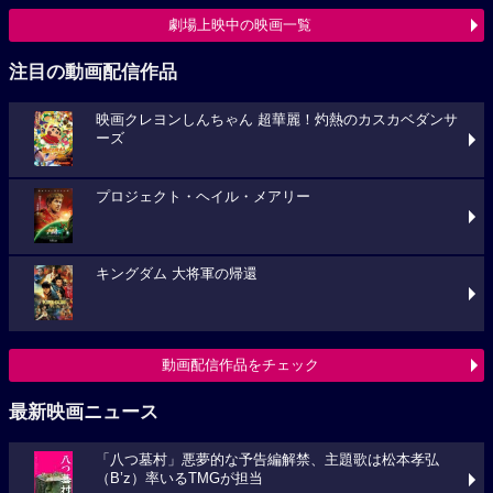
劇場上映中の映画一覧
注目の動画配信作品
映画クレヨンしんちゃん 超華麗！灼熱のカスカベダンサ
ーズ
プロジェクト・ヘイル・メアリー
キングダム 大将軍の帰還
動画配信作品をチェック
最新映画ニュース
「八つ墓村」悪夢的な予告編解禁、主題歌は松本孝弘
（B’z）率いるTMGが担当