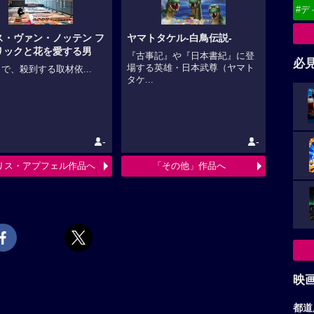
#デ
ス・ヴァン・ノッテン フ
ヤマトタケル-白鳥伝説-
リックと花を愛する男
『古事記』や『日本書紀』に登
必
場する英雄・日本武尊（ヤマト
で、殺到する取材依...
タケ...
-
-
リス・アプフェル作品へ
「その他」作品へ
映
都道