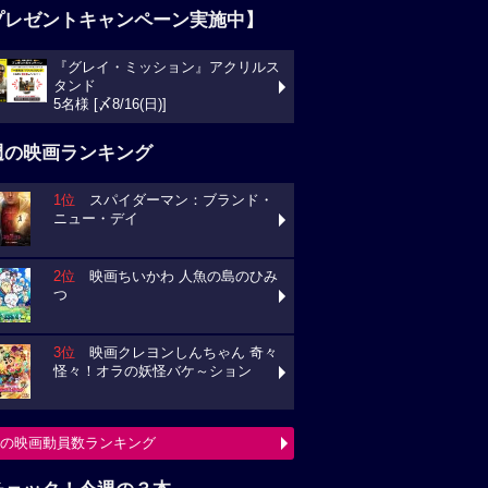
プレゼントキャンペーン実施中】
『グレイ・ミッション』アクリルス
タンド
5名様 [〆8/16(日)]
週の映画ランキング
1位
スパイダーマン：ブランド・
ニュー・デイ
2位
映画ちいかわ 人魚の島のひみ
つ
3位
映画クレヨンしんちゃん 奇々
怪々！オラの妖怪バケ～ション
の映画動員数ランキング