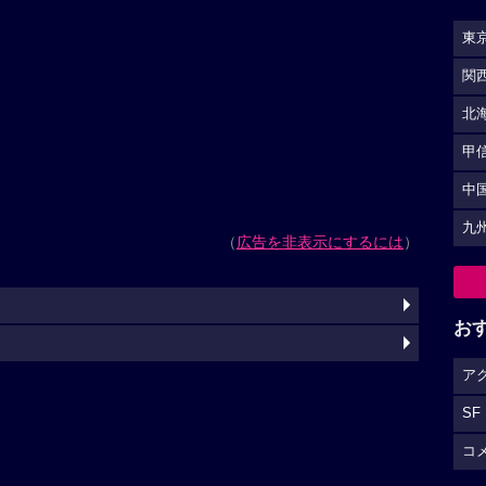
東
関
北
甲
中
九
（
広告を非表示にするには
）
お
ア
SF
コ