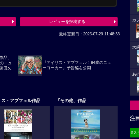
カ
レビューを投稿する
最終更新日：2026-07-29 11:48:33
大
作品」
『アイリス・アプフェル！94歳のニュ
歳のニュ
ーヨーカー』予告編を公開
萬田久
あ
リス・アプフェル作品
「その他」作品
注
#ス