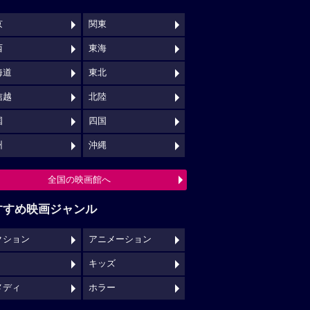
京
関東
西
東海
海道
東北
信越
北陸
国
四国
州
沖縄
全国の映画館へ
すすめ映画ジャンル
クション
アニメーション
キッズ
メディ
ホラー