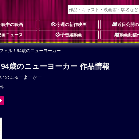
上映中の映画
今週の新作映画
近日公開
映画ニュース
予告編動画
動画配信
フェル！94歳のニューヨーカー
94歳のニューヨーカー 作品情報
いのにゅーよーかー
2件