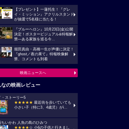
【プレゼント】一蓮托生！『グレ
イ・ミッション』アクリルスタンド
が抽選で5名様に当たる！
『ブルーヘロン』10月23日(金)公開
決定！ポスタービジュアル&特報解
禁―ある家族を巡る今...
堀田真由・高橋一生が声優に決定！
『ghost／夜の果て』特報映像解
禁、コメントも到着
映画ニュースへ
んなの映画レビュー
イ・ストーリー5
★★★★★
最近街を歩いていても
小さい子（特に3、4歳児）がi...
画ちいかわ 人魚の島のひみつ
★★★★
☆ 小6の子供と行きまし