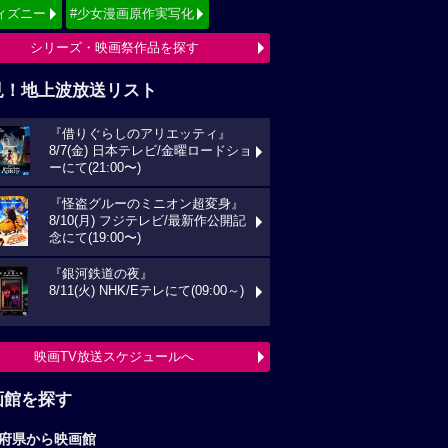
ィズニー
#少女漫画原作実写化
シリーズ・映画祭作品を探す
見！地上波放送リスト
『借りぐらしのアリエッティ』
8/7(金) 日本テレビ/金曜ロードショ
ーにて(21:00〜)
『怪盗グルーのミニオン超変身』
8/10(月) フジテレビ/最新作公開記
念にて(19:00〜)
『銀河鉄道の夜』
8/11(火) NHK/Eテレにて(09:00～)
映画TV放送スケジュールへ
画館を探す
府県から映画館