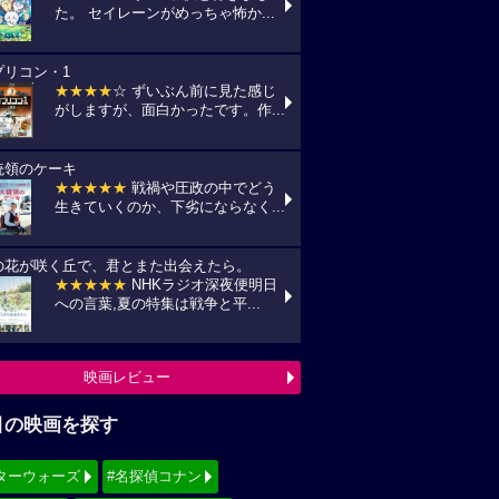
た。 セイレーンがめっちゃ怖か...
プリコン・1
★★★★
☆ ずいぶん前に見た感じ
がしますが、面白かったです。作...
統領のケーキ
★★★★★
戦禍や圧政の中でどう
生きていくのか、下劣にならなく...
の花が咲く丘で、君とまた出会えたら。
★★★★★
NHKラジオ深夜便明日
への言葉,夏の特集は戦争と平...
映画レビュー
目の映画を探す
ターウォーズ
#名探偵コナン