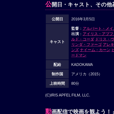
公
開日・キャスト、その他
公開日
2016年3月5日
監督
：
アルバート・メイ
出演
：
アイリス・アプフ
ルド・コーダ
ドリス・
キャスト
リンダ・ファーゴ
アレ
ンズ
ナイーム・カーン
ードマン
配給
KADOKAWA
制作国
アメリカ（2015）
上映時間
80分
(C)IRIS APFEL FILM, LLC.
動
画配信で映画を観よう！