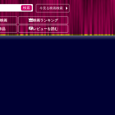
今見る映画検索
の映画
映画ランキング
作品
レビューを読む