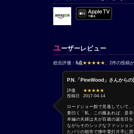
ユ
ーザーレビュー
総合評価：
5点
★★★★★
、2件の投稿
P.N.「PineWood」さんから
評価
★★★★★
投稿日
2017-04-14
ロードショー館で見逃していて、
妻曰く「私、この服あれば、是非
本編の夫婦は夫が百歳の誕生日を
ながらそのシックなファッション
たパリの朝市で懐中電灯片手に買