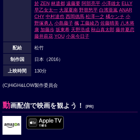
於
ZEN
林遣都
遠藤要
阿部亮平
小澤雄太
ELLY
早乙女太一
大屋夏南
野替愁平
白濱亜嵐
ANAR
CHY
中村達也
西岡德馬
松澤一之
橘ケンチ
小
野塚勇人
小島藤子
楓
工藤綾乃
佐藤晴美
八木将
康
加藤歩
坂東希
天野浩成
秋山真太郎
藤井夏恋
藤井萩花
YOU
小泉今日子
配給
松竹
制作国
日本（2016）
上映時間
130分
(C)HiGH&LOW製作委員会
動
画配信で映画を観よう！
[PR]