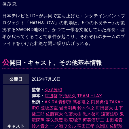
保茂昭。
日本テレビとLDHが共同で立ち上げたエンタテインメントプ
ロジェクト「HiGH&LOW」の劇場版。5つの不良チームが割
拠するSWORD地区に、かつて一帯を支配していた総長・琥
珀が戻ってくることで事件が起こり、それぞれのチームのプ
ライドをかけた壮絶な闘い繰り広げられる。
公
開日・キャスト、その他基本情報
公開日
2016年7月16日
監督
：
久保茂昭
脚本
：
渡辺啓
平沼紀久
TEAM HI-AX
出演
：
AKIRA
青柳翔
髙谷裕之
岡見勇信
TAKAH
IRO
登坂広臣
岩田剛典
鈴木伸之
町田啓太
山下
健二郎
佐藤寛太
佐藤大樹
黒木啓司
遠藤雄弥
鬼
龍院翔
喜矢武豊
歌広場淳
樽美酒研二
山田裕貴
キャスト
鈴木貴之
一ノ瀬ワタル
窪田正孝
永瀬匡
佐野玲