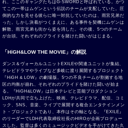
れ、ここのギャングたちはG-SWORDと呼ばれている。かつ
てこの一帯はムゲンという伝説のチームが支配していた。圧
倒的な力を見せる彼らに唯一対抗していたのは、雨宮兄弟だ
った。しかし決着がつくまえに、ある事件を契機にムゲンは
解散、雨宮兄弟も街から姿を消した。その後、5つのチーム
が台頭。それぞれのプライドを賭けた闘いがはじまる。
「HiGH&LOW THE MOVIE」の解説
ダンス＆ヴォーカルユニットEXILEや関連ユニットが集結、
テレビドラマやライブなど多岐に渡り展開するプロジェクト
『HiGH & LOW』の劇場版。5つの不良チームが割拠する地
区の均衡が崩れ、それぞれのプライドを賭けた闘いが始ま
る。『HiGH&LOW』は日本テレビと芸能プロダクション
LDHが共同で立ち上げた、映画、テレビドラマ、配信、コミ
ック、SNS、音楽、ライブで展開する複合エンタテインメン
ト・プロジェクトであり、本作はその軸となる。『EXILE』
のリーダーでLDH代表取締役社長のHIROが企画プロデュー
スした。監督は多くのミュージックビデオを手がけてきた久