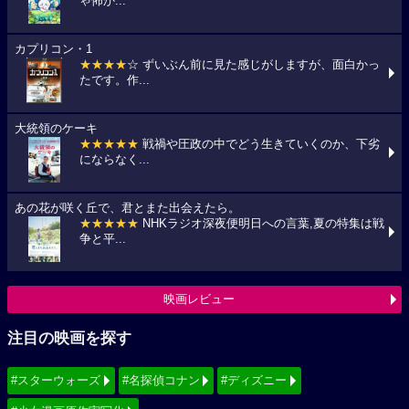
ゃ怖か...
カプリコン・1
★★★★
☆ ずいぶん前に見た感じがしますが、面白かっ
たです。作...
大統領のケーキ
★★★★★
戦禍や圧政の中でどう生きていくのか、下劣
にならなく...
あの花が咲く丘で、君とまた出会えたら。
★★★★★
NHKラジオ深夜便明日への言葉,夏の特集は戦
争と平...
映画レビュー
注目の映画を探す
#スターウォーズ
#名探偵コナン
#ディズニー