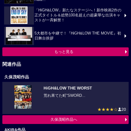
「HiGH&LOW」新たなステージへ！新作映画2作の
正式タイトル＆総勢100名超えの超豪華な出演キャ
ストが一斉解禁！
5大都市を中継で！『HiGH&LOW THE MOVIE』初
日舞台挨拶
もっと見る
関連作品
久保茂昭作品
HiGH&LOW THE WORST
荒れ果てた町“SWORD...
★★★★☆
20
久保茂昭作品へ
AKIRA作品