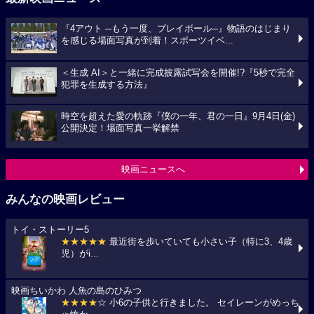
『4アウト ─もう一度、プレイボール─』物語のはじまり
を感じる場面写真が到着！スポーツイベ...
＜生成 AI＞と一緒に完成披露試写会を開催!?『5秒で完全
犯罪を生成する方法』
時空を超えた愛の軌跡『僕の一年、君の一日』9月4日(金)
公開決定！場面写真一挙解禁
映画ニュースへ
みんなの映画レビュー
トイ・ストーリー5
★★★★★
最近街を歩いていても小さい子（特に3、4歳
児）がi...
映画ちいかわ 人魚の島のひみつ
★★★★
☆ 小6の子供と行きました。 セイレーンがめっち