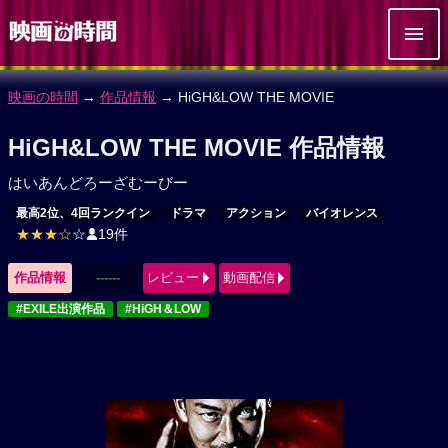
映画の時間
→
作品情報
→ HiGH&LOW THE MOVIE
HiGH&LOW THE MOVIE 作品情報
はいあんどろーざむーびー
最高2位、4回ランクイン
ドラマ
アクション
バイオレンス
★★★☆
☆
19件
作品情報
------
レビュー
動画配信
#EXILE出演作品
#HiGH＆LOW