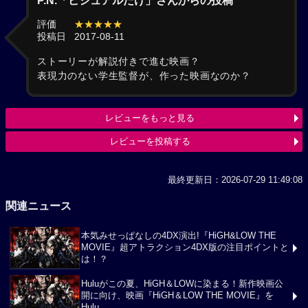
P.N.「ビジュアルだけ」さんからの投稿
評価
★★★★★
投稿日
2017-08-11
ストーリーが解説付きで進む映画？
表現力のない学生監督が、作った映画なのか？
レビューをもっと見る
レビューを投稿する
最終更新日：2026-07-29 11:49:08
関連ニュース
本気みせっぱなしの4DX演出!『HiGH&LOW THE
MOVIE』超アトラクション4DX版の注目ポイントと
は！？
Huluがこの夏、HiGH＆LOWに染まる！新作映画公
開に向け、映画『HiGH＆LOW THE MOVIE』を
Hulu...