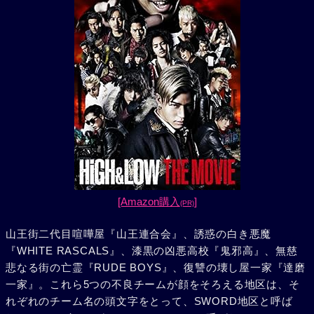
[Amazon購入
]
(PR)
山王街二代目喧嘩屋『山王連合会』、誘惑の白き悪魔
『WHITE RASCALS』、漆黒の凶悪高校『鬼邪高』、無慈
悲なる街の亡霊『RUDE BOYS』、復讐の壊し屋一家『達磨
一家』。これら5つの不良チームが顔をそろえる地区は、そ
れぞれのチーム名の頭文字をとって、SWORD地区と呼ば