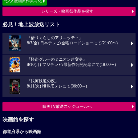
#少女漫画原作実写化
シリーズ・映画祭作品を探す
必見！地上波放送リスト
『借りぐらしのアリエッティ』
8/7(金) 日本テレビ/金曜ロードショーにて(21:00〜)
『怪盗グルーのミニオン超変身』
8/10(月) フジテレビ/最新作公開記念にて(19:00〜)
『銀河鉄道の夜』
8/11(火) NHK/Eテレにて(09:00～)
映画TV放送スケジュールへ
映画館を探す
都道府県から映画館