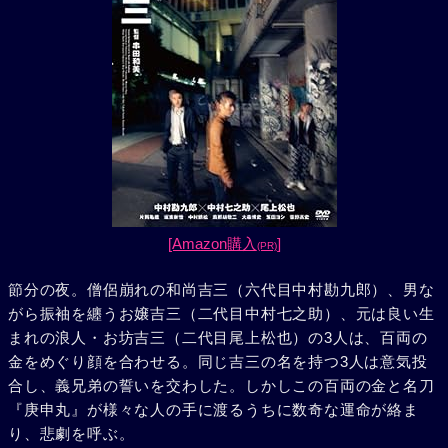
[Amazon購入
]
(PR)
節分の夜。僧侶崩れの和尚吉三（六代目中村勘九郎）、男な
がら振袖を纏うお嬢吉三（二代目中村七之助）、元は良い生
まれの浪人・お坊吉三（二代目尾上松也）の3人は、百両の
金をめぐり顔を合わせる。同じ吉三の名を持つ3人は意気投
合し、義兄弟の誓いを交わした。しかしこの百両の金と名刀
『庚申丸』が様々な人の手に渡るうちに数奇な運命が絡ま
り、悲劇を呼ぶ。