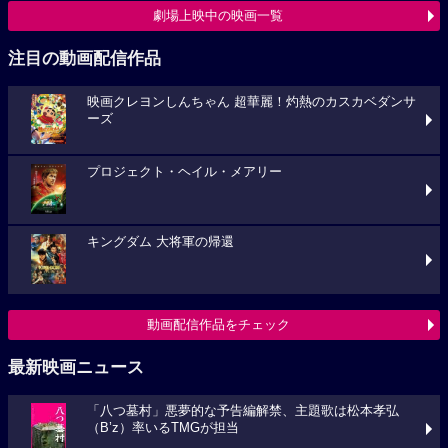
劇場上映中の映画一覧
注目の動画配信作品
映画クレヨンしんちゃん 超華麗！灼熱のカスカベダンサ
ーズ
プロジェクト・ヘイル・メアリー
キングダム 大将軍の帰還
動画配信作品をチェック
最新映画ニュース
「八つ墓村」悪夢的な予告編解禁、主題歌は松本孝弘
（B’z）率いるTMGが担当