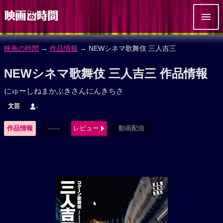
映画の時間
→
作品情報
→ NEWシネマ歌舞伎 三人吉三
NEWシネマ歌舞伎 三人吉三 作品情報
にゅーしねまかぶきさんにんきちさ
文芸
-
作品情報
------
レビュー
動画配信