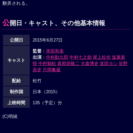
翻弄される。
公
開日・キャスト、その他基本情報
公開日
2015年6月27日
監督
：
串田和美
出演
：
中村勘九郎
中村七之助
尾上松也
坂東新
キャスト
悟
中村鶴松
真那胡敬二
大森博史
笈田ヨシ
笹野
高史
片岡亀蔵
配給
松竹
制作国
日本（2015）
上映時間
135（予定）分
(C)明緒