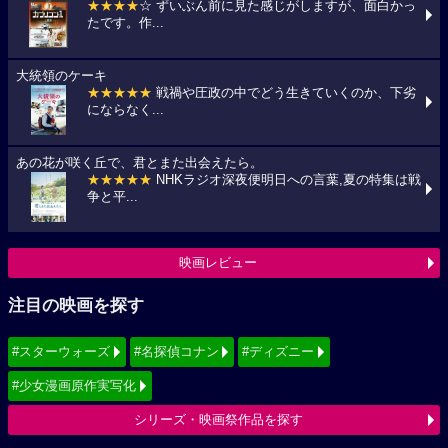
★★★★
☆ ずいぶん前に見た感じがしますが、面白かっ
たです。作...
大統領のケーキ
★★★★★
戦禍や圧政の中でどう生きていくのか、下劣
にならなく...
あの花が咲く丘で、君とまた出会えたら。
★★★★★
NHKラジオ深夜便明日への言葉,夏の特集は戦
争と平...
映画レビュー
注目の映画を探す
#スターウォーズ
#名探偵コナン
#ディズニー
#少女漫画原作実写化
シリーズ・映画祭作品を探す