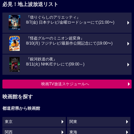
必見！地上波放送リスト
『借りぐらしのアリエッティ』
8/7(金) 日本テレビ/金曜ロードショーにて(21:00〜)
『怪盗グルーのミニオン超変身』
8/10(月) フジテレビ/最新作公開記念にて(19:00〜)
『銀河鉄道の夜』
8/11(火) NHK/Eテレにて(09:00～)
映画TV放送スケジュールへ
映画館を探す
都道府県から映画館
東京
関東
関西
東海