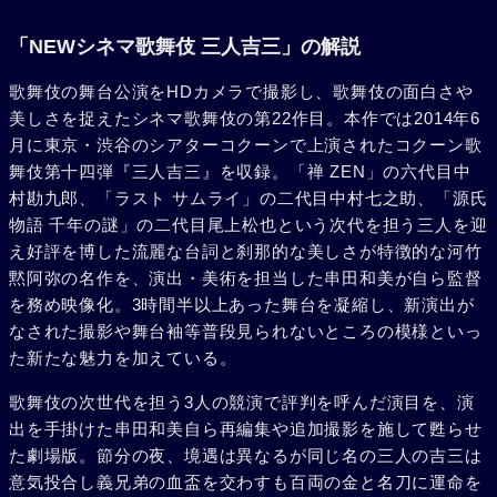
「NEWシネマ歌舞伎 三人吉三」の解説
歌舞伎の舞台公演をHDカメラで撮影し、歌舞伎の面白さや
美しさを捉えたシネマ歌舞伎の第22作目。本作では2014年6
月に東京・渋谷のシアターコクーンで上演されたコクーン歌
舞伎第十四弾『三人吉三』を収録。「禅 ZEN」の六代目中
村勘九郎、「ラスト サムライ」の二代目中村七之助、「源氏
物語 千年の謎」の二代目尾上松也という次代を担う三人を迎
え好評を博した流麗な台詞と刹那的な美しさが特徴的な河竹
黙阿弥の名作を、演出・美術を担当した串田和美が自ら監督
を務め映像化。3時間半以上あった舞台を凝縮し、新演出が
なされた撮影や舞台袖等普段見られないところの模様といっ
た新たな魅力を加えている。
歌舞伎の次世代を担う3人の競演で評判を呼んだ演目を、演
出を手掛けた串田和美自ら再編集や追加撮影を施して甦らせ
た劇場版。節分の夜、境遇は異なるが同じ名の三人の吉三は
意気投合し義兄弟の血盃を交わすも百両の金と名刀に運命を