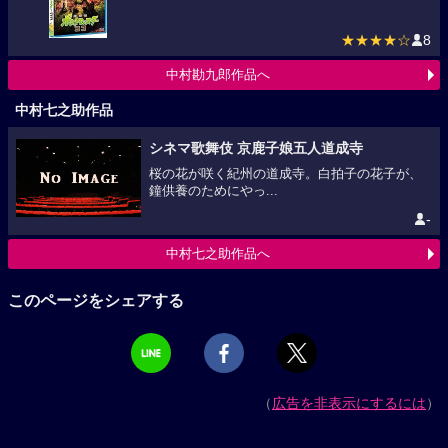
★★★★☆
8
中村勘九郎作品へ
中村七之助作品
シネマ歌舞伎 京鹿子娘五人道成寺
桜の花が咲く紀州の道成寺。白拍子の花子が、
鐘供養のためにやっ...
-
中村七之助作品へ
このページをシェアする
（
広告を非表示にするには
）