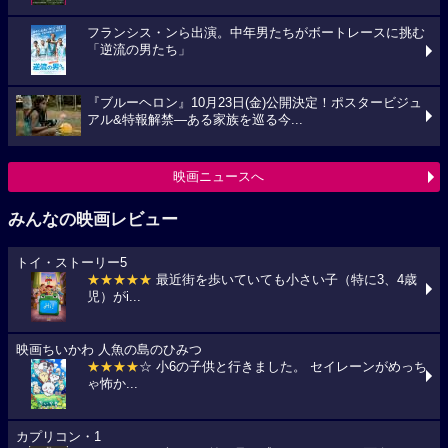
フランシス・ンら出演。中年男たちがボートレースに挑む
「逆流の男たち」
『ブルーヘロン』10月23日(金)公開決定！ポスタービジュ
アル&特報解禁―ある家族を巡る今...
映画ニュースへ
みんなの映画レビュー
トイ・ストーリー5
★★★★★
最近街を歩いていても小さい子（特に3、4歳
児）がi...
映画ちいかわ 人魚の島のひみつ
★★★★
☆ 小6の子供と行きました。 セイレーンがめっち
ゃ怖か...
カプリコン・1