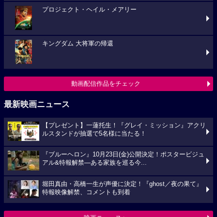
プロジェクト・ヘイル・メアリー
キングダム 大将軍の帰還
動画配信作品をチェック
最新映画ニュース
【プレゼント】一蓮托生！『グレイ・ミッション』アクリ
ルスタンドが抽選で5名様に当たる！
『ブルーヘロン』10月23日(金)公開決定！ポスタービジュ
アル&特報解禁―ある家族を巡る今...
堀田真由・高橋一生が声優に決定！『ghost／夜の果て』
特報映像解禁、コメントも到着