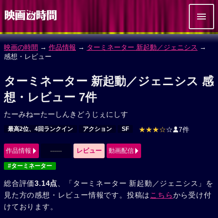
映画の時間
→
作品情報
→
ターミネーター 新起動／ジェニシス
→
感想・レビュー
ターミネーター 新起動／ジェニシス 感
想・レビュー 7件
たーみねーたーしんきどうじぇにしす
最高2位、4回ランクイン
アクション
SF
★★★☆
☆
7件
作品情報
------
レビュー
動画配信
#ターミネーター
総合評価
3.14点
、「ターミネーター 新起動／ジェニシス」を
見た方の感想・レビュー情報です。投稿は
こちら
から受け付
けております。