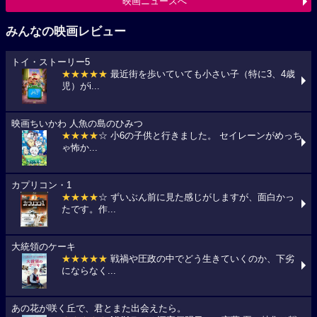
映画ニュースへ
みんなの映画レビュー
トイ・ストーリー5
★★★★★
最近街を歩いていても小さい子（特に3、4歳
児）がi...
映画ちいかわ 人魚の島のひみつ
★★★★
☆ 小6の子供と行きました。 セイレーンがめっち
ゃ怖か...
カプリコン・1
★★★★
☆ ずいぶん前に見た感じがしますが、面白かっ
たです。作...
大統領のケーキ
★★★★★
戦禍や圧政の中でどう生きていくのか、下劣
にならなく...
あの花が咲く丘で、君とまた出会えたら。