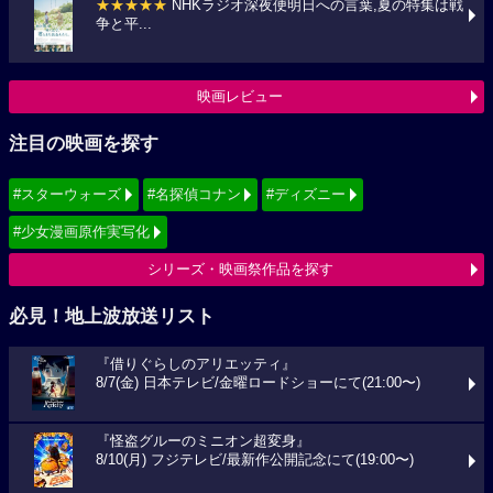
★★★★★
NHKラジオ深夜便明日への言葉,夏の特集は戦
争と平...
映画レビュー
注目の映画を探す
#スターウォーズ
#名探偵コナン
#ディズニー
#少女漫画原作実写化
シリーズ・映画祭作品を探す
必見！地上波放送リスト
『借りぐらしのアリエッティ』
8/7(金) 日本テレビ/金曜ロードショーにて(21:00〜)
『怪盗グルーのミニオン超変身』
8/10(月) フジテレビ/最新作公開記念にて(19:00〜)