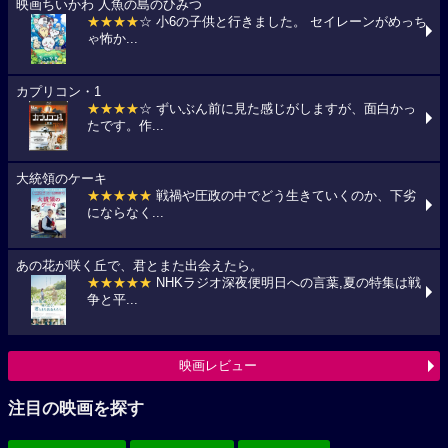
映画ちいかわ 人魚の島のひみつ
★★★★
☆ 小6の子供と行きました。 セイレーンがめっち
ゃ怖か...
カプリコン・1
★★★★
☆ ずいぶん前に見た感じがしますが、面白かっ
たです。作...
大統領のケーキ
★★★★★
戦禍や圧政の中でどう生きていくのか、下劣
にならなく...
あの花が咲く丘で、君とまた出会えたら。
★★★★★
NHKラジオ深夜便明日への言葉,夏の特集は戦
争と平...
映画レビュー
注目の映画を探す