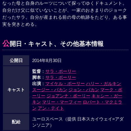
なった母と自身のルーツについて探ってゆくドキュメント。
自分だけ父に似ていないことが、一家のおきまりのジョーク
だったサラ。自分が産まれる前の母の軌跡をたどり、ある事
実を突きとめる。
公
開日・キャスト、その他基本情報
公開日
2014年8月30日
監督
：
サラ・ポーリー
脚本
：
サラ・ポーリー
出演
：
マイケル・ポーリー
ハリー・ガルキン
キャスト
スージー・バカン
ジョン・バカン
マーク・ポ
ーリー
ジョアンナ・ポーリー
キャシー・ガー
キン
マリー・マーフィー
ロバート・マクミラ
ン
アン・テイト
ユーロスペース（提供 日本スカイウェイ=アダ
配給
ンソニア）