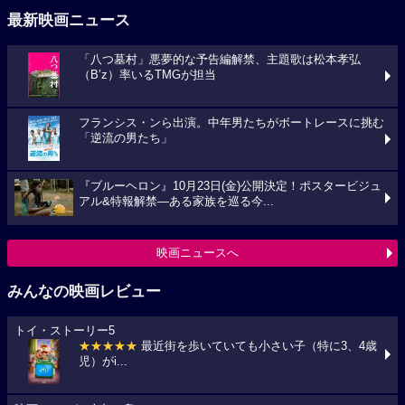
最新映画ニュース
「八つ墓村」悪夢的な予告編解禁、主題歌は松本孝弘
（B’z）率いるTMGが担当
フランシス・ンら出演。中年男たちがボートレースに挑む
「逆流の男たち」
『ブルーヘロン』10月23日(金)公開決定！ポスタービジュ
アル&特報解禁―ある家族を巡る今...
映画ニュースへ
みんなの映画レビュー
トイ・ストーリー5
★★★★★
最近街を歩いていても小さい子（特に3、4歳
児）がi...