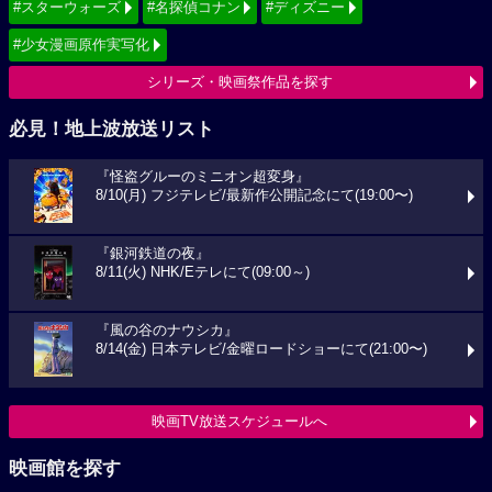
#スターウォーズ
#名探偵コナン
#ディズニー
#少女漫画原作実写化
シリーズ・映画祭作品を探す
必見！地上波放送リスト
『怪盗グルーのミニオン超変身』
8/10(月) フジテレビ/最新作公開記念にて(19:00〜)
『銀河鉄道の夜』
8/11(火) NHK/Eテレにて(09:00～)
『風の谷のナウシカ』
8/14(金) 日本テレビ/金曜ロードショーにて(21:00〜)
映画TV放送スケジュールへ
映画館を探す