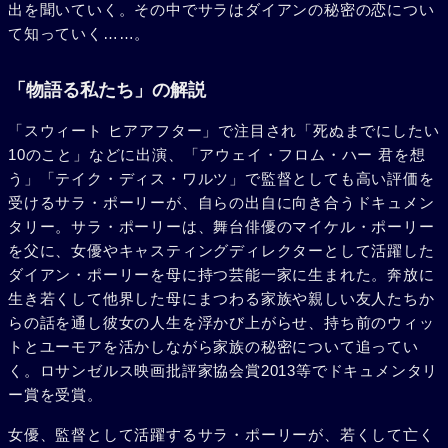
出を聞いていく。その中でサラはダイアンの秘密の恋につい
て知っていく……。
「物語る私たち」の解説
「スウィート ヒアアフター」で注目され「死ぬまでにしたい
10のこと」などに出演、「アウェイ・フロム・ハー 君を想
う」「テイク・ディス・ワルツ」で監督としても高い評価を
受けるサラ・ポーリーが、自らの出自に向き合うドキュメン
タリー。サラ・ポーリーは、舞台俳優のマイケル・ポーリー
を父に、女優やキャスティングディレクターとして活躍した
ダイアン・ポーリーを母に持つ芸能一家に生まれた。奔放に
生き若くして他界した母にまつわる家族や親しい友人たちか
らの話を通し彼女の人生を浮かび上がらせ、持ち前のウィッ
トとユーモアを活かしながら家族の秘密について追ってい
く。ロサンゼルス映画批評家協会賞2013等でドキュメンタリ
ー賞を受賞。
女優、監督として活躍するサラ・ポーリーが、若くして亡く