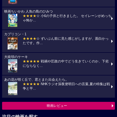
映画ちいかわ 人魚の島のひみつ
★★★★
☆ 小6の子供と行きました。 セイレーンがめっち
ゃ怖か...
カプリコン・1
★★★★
☆ ずいぶん前に見た感じがしますが、面白かっ
たです。作...
大統領のケーキ
★★★★★
戦禍や圧政の中でどう生きていくのか、下劣
にならなく...
あの花が咲く丘で、君とまた出会えたら。
★★★★★
NHKラジオ深夜便明日への言葉,夏の特集は戦
争と平...
映画レビュー
注目の映画を探す