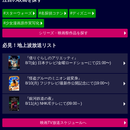
#スターウォーズ
#名探偵コナン
#ディズニー
#少女漫画原作実写化
シリーズ・映画祭作品を探す
必見！地上波放送リスト
『借りぐらしのアリエッティ』
8/7(金) 日本テレビ/金曜ロードショーにて(21:00〜)
『怪盗グルーのミニオン超変身』
8/10(月) フジテレビ/最新作公開記念にて(19:00〜)
『銀河鉄道の夜』
8/11(火) NHK/Eテレにて(09:00～)
映画TV放送スケジュールへ