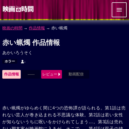
映画の時間
→
作品情報
→ 赤い蝋燭
赤い蝋燭 作品情報
あかいろうそく
ホラー
-
作品情報
------
レビュー
動画配信
赤い蝋燭がゆらめく間に4つの恐怖譚が語られる。第1話は売
れない芸人が巻き込まれる不思議な体験。第2話は若い女性
が知らないうちに呪いをかけられてしまう…。第3話は売れ
ない脚本家が映画館に入るが、そこで…。第4話は双子の姉