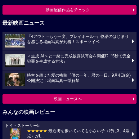
動画配信作品をチェック
最新映画ニュース
『4アウト ─もう一度、プレイボール─』物語のはじまり
を感じる場面写真が到着！スポーツイベ...
＜生成 AI＞と一緒に完成披露試写会を開催!?『5秒で完全
犯罪を生成する方法』
時空を超えた愛の軌跡『僕の一年、君の一日』9月4日(金)
公開決定！場面写真一挙解禁
映画ニュースへ
みんなの映画レビュー
トイ・ストーリー5
★★★★★
最近街を歩いていても小さい子（特に3、4歳
児）がi...