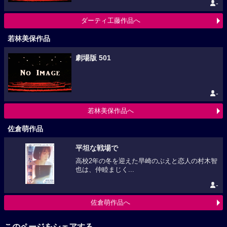
-
ダーティ工藤作品へ
若林美保作品
劇場版 501
-
若林美保作品へ
佐倉萌作品
平坦な戦場で
高校2年の冬を迎えた早崎のぶえと恋人の村木智
也は、仲睦まじく...
-
佐倉萌作品へ
このページをシェアする