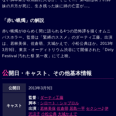
妹の片方が死に、生き残った妹に姉の亡霊が…。
「赤い蝋燭」の解説
赤い蝋燭がゆらめく間に語られる4つの恐怖譚を描くオムニ
バスホラー。監督は「緊縛のススメ」のダーティ工藤。出演
は、若林美保、佐倉萌、大城かえで、小松公典ほか。2013年
3月9日、東京・オーディトリウム渋谷にて開催された「Dirty
Festival 汚れた祭 第一夜」にて上映。
公
開日・キャスト、その他基本情報
公開日
2013年3月9日
監督
：
ダーティ工藤
脚本
：
シロート・シャブロル
キャスト
出演
：
若林美保
佐倉萌
居島一平
セクシーJ
伊
沢涼子
小松公典
大城かえで