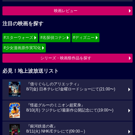
映画レビュー
注目の映画を探す
#スターウォーズ
#名探偵コナン
#ディズニー
#少女漫画原作実写化
シリーズ・映画祭作品を探す
必見！地上波放送リスト
『借りぐらしのアリエッティ』
8/7(金) 日本テレビ/金曜ロードショーにて(21:00〜)
『怪盗グルーのミニオン超変身』
8/10(月) フジテレビ/最新作公開記念にて(19:00〜)
『銀河鉄道の夜』
8/11(火) NHK/Eテレにて(09:00～)