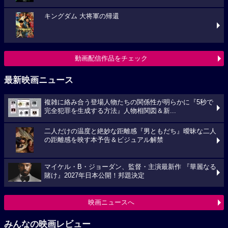
キングダム 大将軍の帰還
動画配信作品をチェック
最新映画ニュース
複雑に絡み合う登場人物たちの関係性が明らかに『5秒で
完全犯罪を生成する方法』人物相関図＆新...
二人だけの温度と絶妙な距離感『男ともだち』曖昧な二人
の距離感を映す本予告＆ビジュアル解禁
マイケル・B・ジョーダン、監督・主演最新作 『華麗なる
賭け』2027年日本公開！邦題決定
映画ニュースへ
みんなの映画レビュー