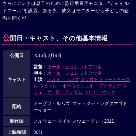
さらにアンナは息子のために監視用音声モニター“チャイル
ドコール”を設置。ある夜、彼女はモニターから子どもの悲
鳴を聞くが。
公
開日・キャスト、その他基本情報
公開日
2013年2月9日
監督
：
ポール・シュレットアウネ
脚本
：
ポール・シュレットアウネ
キャスト
出演
：
ノオミ・ラパス
クリストファー・ヨーネ
ル
ヴェトレ・オーヴェンニル・ヴァリング
ス
ティーグ・R・アンダム
マリア・ボック
ミモザフィルムズ=スティクティングタマゴト
配給
ーキョー
制作国
ノルウェー ドイツ スウェーデン（2011）
上映時間
96分