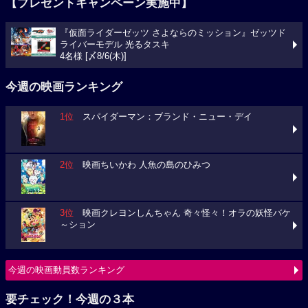
【プレゼントキャンペーン実施中】
『仮面ライダーゼッツ さよならのミッション』ゼッツド
ライバーモデル 光るタスキ
4名様 [〆8/6(木)]
今週の映画ランキング
1位
スパイダーマン：ブランド・ニュー・デイ
2位
映画ちいかわ 人魚の島のひみつ
3位
映画クレヨンしんちゃん 奇々怪々！オラの妖怪バケ
～ション
今週の映画動員数ランキング
要チェック！今週の３本