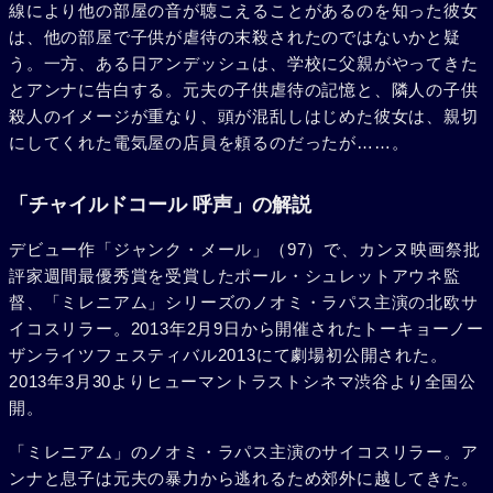
線により他の部屋の音が聴こえることがあるのを知った彼女
は、他の部屋で子供が虐待の末殺されたのではないかと疑
う。一方、ある日アンデッシュは、学校に父親がやってきた
とアンナに告白する。元夫の子供虐待の記憶と、隣人の子供
殺人のイメージが重なり、頭が混乱しはじめた彼女は、親切
にしてくれた電気屋の店員を頼るのだったが……。
「チャイルドコール 呼声」の解説
デビュー作「ジャンク・メール」（97）で、カンヌ映画祭批
評家週間最優秀賞を受賞したポール・シュレットアウネ監
督、「ミレニアム」シリーズのノオミ・ラパス主演の北欧サ
イコスリラー。2013年2月9日から開催されたトーキョーノー
ザンライツフェスティバル2013にて劇場初公開された。
2013年3月30よりヒューマントラストシネマ渋谷より全国公
開。
「ミレニアム」のノオミ・ラパス主演のサイコスリラー。ア
ンナと息子は元夫の暴力から逃れるため郊外に越してきた。