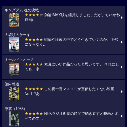
キングダム 魂の決戦
★★★★
☆ 勿論IMAX版を鑑賞しました。だが、ちいかわ
映画に...
大統領のケーキ
★★★★★
戦禍や圧政の中でどう生きていくのか、下劣
にならなく...
オールド・オーク
★★★★★
素直にいい作品だったと思います。 それにし
ても、永...
偏向報道
★★★★★
この夏一番マスコミが宣伝したくない映画
No.1であ...
浮雲（1955）
★★★★★
NHKラジオ朗読の時間で聴き直すと映画と比
べての文...