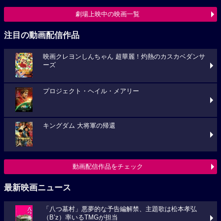
劇場上映中の映画一覧
注目の動画配信作品
映画クレヨンしんちゃん 超華麗！灼熱のカスカベダンサ
ーズ
プロジェクト・ヘイル・メアリー
キングダム 大将軍の帰還
動画配信作品をチェック
最新映画ニュース
「八つ墓村」悪夢的な予告編解禁、主題歌は松本孝弘
（B’z）率いるTMGが担当