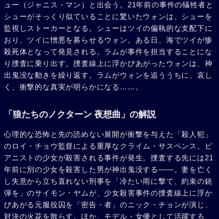
ュー（ジャニス・マン）と出会う。21年前の事件の犠牲者と
シューがそっくり似ていることに驚いたウォンは、シューを
監視しストーカーとなる。シューはツイの偏執的な支配下に
おり、ツイに憎悪を募らせるウォン。ある日、海でツイが惨
殺死体となって発見される。ラムが事件を担当することにな
り捜査に乗り出す。捜査線上に浮かびあがったウォンは、神
出鬼没な動きを繰り返す。ラムがウォンを追ううちに、哀し
く、衝撃的な真実が明らかになる……。
「狼たちのノクターン 夜想曲」の解説
心理的な恐怖と先の読めない展開が衝撃を与えた「殺人犯」
のロイ・チョウ監督による重厚なクライム・サスペンス。ピ
アニストの少女が殺害される事件が発生。捜査する先には21
年前に別の少女を殺害した男が神出鬼没する――。妻を亡く
し失意から立ち直れない刑事を「冷たい雨に撃て、約束の銃
弾を」のサイモン・ヤムが、少女殺害事件の捜査線上に浮か
びあがる元服役囚を「密告・者」のニック・チョンが演じ、
対決の火花を散らす。ほか、モデル・女優として活躍する