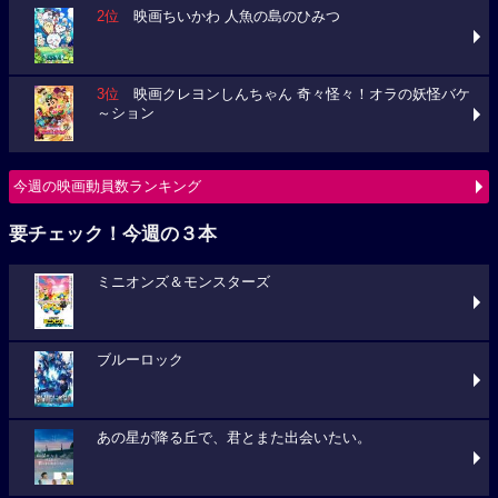
2位
映画ちいかわ 人魚の島のひみつ
3位
映画クレヨンしんちゃん 奇々怪々！オラの妖怪バケ
～ション
今週の映画動員数ランキング
要チェック！今週の３本
ミニオンズ＆モンスターズ
ブルーロック
あの星が降る丘で、君とまた出会いたい。