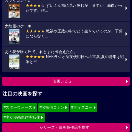
カプリコン・1
★★★★
☆ ずいぶん前に見た感じがしますが、面白かっ
たです。作...
大統領のケーキ
★★★★★
戦禍や圧政の中でどう生きていくのか、下劣
にならなく...
あの花が咲く丘で、君とまた出会えたら。
★★★★★
NHKラジオ深夜便明日への言葉,夏の特集は戦
争と平...
映画レビュー
注目の映画を探す
#スターウォーズ
#名探偵コナン
#ディズニー
#少女漫画原作実写化
シリーズ・映画祭作品を探す