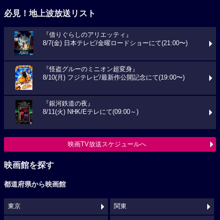
必見！地上波放送リスト
『借りぐらしのアリエッティ』
8/7(金) 日本テレビ/金曜ロードショーにて(21:00〜)
『怪盗グルーのミニオン超変身』
8/10(月) フジテレビ/最新作公開記念にて(19:00〜)
『銀河鉄道の夜』
8/11(火) NHK/Eテレにて(09:00～)
映画TV放送スケジュールへ
映画館を探す
都道府県から映画館
東京
関東