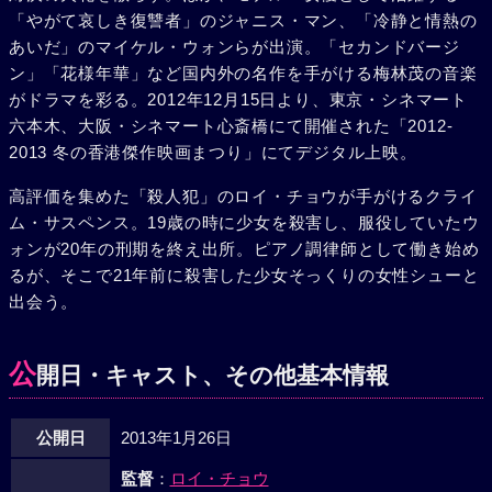
「やがて哀しき復讐者」のジャニス・マン、「冷静と情熱の
あいだ」のマイケル・ウォンらが出演。「セカンドバージ
ン」「花様年華」など国内外の名作を手がける梅林茂の音楽
がドラマを彩る。2012年12月15日より、東京・シネマート
六本木、大阪・シネマート心斎橋にて開催された「2012-
2013 冬の香港傑作映画まつり」にてデジタル上映。
高評価を集めた「殺人犯」のロイ・チョウが手がけるクライ
ム・サスペンス。19歳の時に少女を殺害し、服役していたウ
ォンが20年の刑期を終え出所。ピアノ調律師として働き始め
るが、そこで21年前に殺害した少女そっくりの女性シューと
出会う。
公
開日・キャスト、その他基本情報
公開日
2013年1月26日
監督
：
ロイ・チョウ