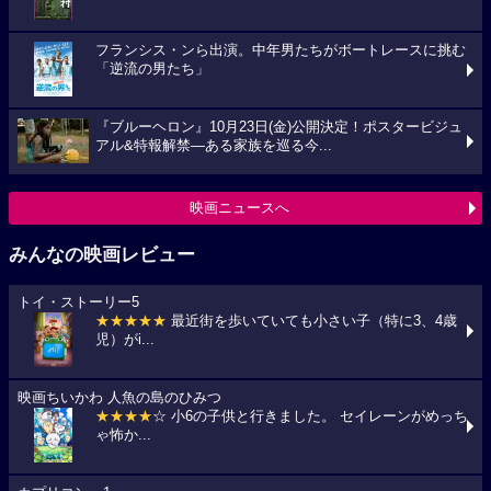
フランシス・ンら出演。中年男たちがボートレースに挑む
「逆流の男たち」
『ブルーヘロン』10月23日(金)公開決定！ポスタービジュ
アル&特報解禁―ある家族を巡る今...
映画ニュースへ
みんなの映画レビュー
トイ・ストーリー5
★★★★★
最近街を歩いていても小さい子（特に3、4歳
児）がi...
映画ちいかわ 人魚の島のひみつ
★★★★
☆ 小6の子供と行きました。 セイレーンがめっち
ゃ怖か...