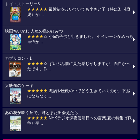
トイ・ストーリー5
★★★★★
最近街を歩いていても小さい子（特に3、4歳
児）がi...
映画ちいかわ 人魚の島のひみつ
★★★★
☆ 小6の子供と行きました。 セイレーンがめっち
ゃ怖か...
カプリコン・1
★★★★
☆ ずいぶん前に見た感じがしますが、面白かっ
たです。作...
大統領のケーキ
★★★★★
戦禍や圧政の中でどう生きていくのか、下劣
にならなく...
あの花が咲く丘で、君とまた出会えたら。
★★★★★
NHKラジオ深夜便明日への言葉,夏の特集は戦
争と平...