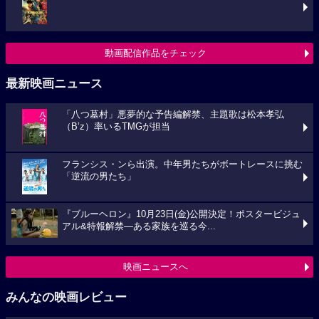
動画配信作品をチェック
最新映画ニュース
「八つ墓村」悪夢的な予告編解禁、主題歌は松本孝弘
（B’z）率いるTMGが担当
フランシス・ンら出演。中年男たちがボートレースに挑む
「逆流の男たち」
『ブルーヘロン』10月23日(金)公開決定！ポスタービジュ
アル&特報解禁―ある家族を巡る今...
映画ニュースへ
みんなの映画レビュー