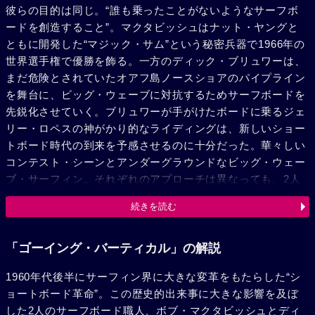
彼らの目的は同じ。“誰も乗ったことがないようなサーフボ
ードを創造すること”。マクタビッシュはナット・ヤングと
ともに開発した“マジック・サム”という秘密兵器で1966年の
世界選手権で優勝を飾る。一方のディック・ブリュワーは、
まだ危険とされていたオアフ島ノースショアのパイプライン
を舞台に、ビッグ・ウェーブに対抗するためサーフボードを
先鋭化させていく。ブリュワーが手がけたボードに乗るジェ
リー・ロペスの神がかり的なライディングは、新しいショー
トボード時代の到来を予感させるのに十分だった。華々しい
コンテスト・シーンとアンダーグラウンドなビッグ・ウェー
ブ・サーフィン。それぞれのアプローチは異なっても、2人
は“ショートボード革命”を牽引する運命を担っていた。40年
続きを読む
以上を経過した今だからこそ明かすことのできる真実とは？
そして、革命が成し遂げたものとは何なのか？それは、サー
フィンという枠組みを超え、1960年代という時代そのものに
「ゴーイング・バーティカル」の解説
対する問いかけでもある。
1960年代後半にサーフィン界に大きな変革をもたらした“シ
ョートボード革命”。この歴史的出来事に大きな影響を及ぼ
した2人のサーフボード職人、ボブ・マクタビッシュとディ