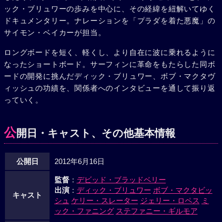
ック・ブリュワーの歩みを中心に、その経緯を紐解いてゆく
ドキュメンタリー。ナレーションを「プラダを着た悪魔」の
サイモン・ベイカーが担当。
ロングボードを短く、軽くし、より自在に波に乗れるように
なったショートボード。サーフィンに革命をもたらした同ボ
ードの開発に挑んだディック・ブリュワー、ボブ・マクタヴ
ィッシュの功績を、関係者へのインタビューを通して振り返
っていく。
公
開日・キャスト、その他基本情報
公開日
2012年6月16日
監督
：
デビッド・ブラッドベリー
出演
：
ディック・ブリュワー
ボブ・マクタビッ
キャスト
シュ
ケリー・スレーター
ジェリー・ロペス
ミ
ック・ファニング
ステファニー・ギルモア