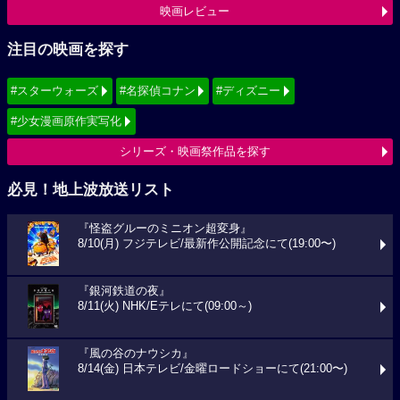
映画レビュー
注目の映画を探す
#スターウォーズ
#名探偵コナン
#ディズニー
#少女漫画原作実写化
シリーズ・映画祭作品を探す
必見！地上波放送リスト
『怪盗グルーのミニオン超変身』
8/10(月) フジテレビ/最新作公開記念にて(19:00〜)
『銀河鉄道の夜』
8/11(火) NHK/Eテレにて(09:00～)
『風の谷のナウシカ』
8/14(金) 日本テレビ/金曜ロードショーにて(21:00〜)