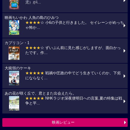
児）がi...
映画ちいかわ 人魚の島のひみつ
★★★★
☆ 小6の子供と行きました。 セイレーンがめっち
ゃ怖か...
カプリコン・1
★★★★
☆ ずいぶん前に見た感じがしますが、面白かっ
たです。作...
大統領のケーキ
★★★★★
戦禍や圧政の中でどう生きていくのか、下劣
にならなく...
あの花が咲く丘で、君とまた出会えたら。
★★★★★
NHKラジオ深夜便明日への言葉,夏の特集は戦
争と平...
映画レビュー