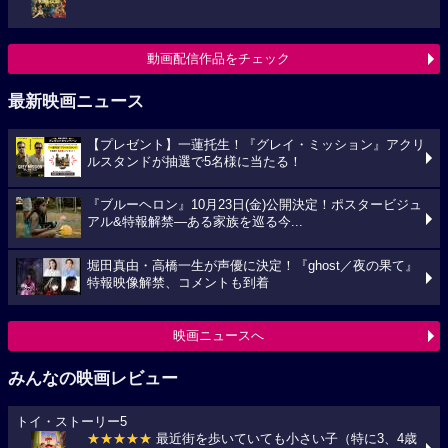
動画配信作品をチェック
最新映画ニュース
【プレゼント】一蓮托生！『グレイ・ミッション』アクリ
ルスタンドが抽選で5名様に当たる！
『ブルーヘロン』10月23日(金)公開決定！ポスタービジュ
アル&特報解禁―ある家族を巡る今...
堀田真由・高橋一生が声優に決定！『ghost／夜の果て』
特報映像解禁、コメントも到着
映画ニュースへ
みんなの映画レビュー
トイ・ストーリー5
★★★★★
最近街を歩いていても小さい子（特に3、4歳