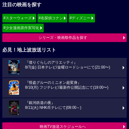
注目の映画を探す
#スターウォーズ
#名探偵コナン
#ディズニー
#少女漫画原作実写化
シリーズ・映画祭作品を探す
必見！地上波放送リスト
『借りぐらしのアリエッティ』
8/7(金) 日本テレビ/金曜ロードショーにて(21:00〜)
『怪盗グルーのミニオン超変身』
8/10(月) フジテレビ/最新作公開記念にて(19:00〜)
『銀河鉄道の夜』
8/11(火) NHK/Eテレにて(09:00～)
映画TV放送スケジュールへ