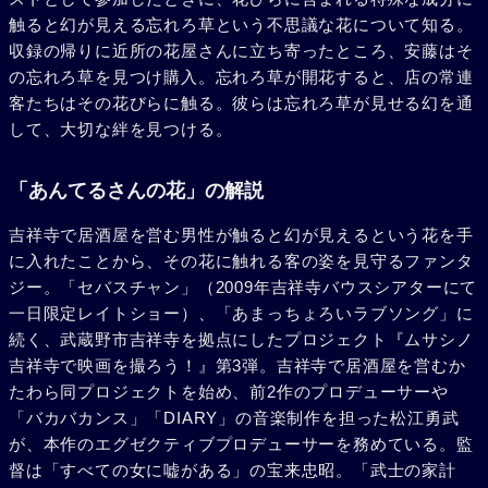
触ると幻が見える忘れろ草という不思議な花について知る。
収録の帰りに近所の花屋さんに立ち寄ったところ、安藤はそ
の忘れろ草を見つけ購入。忘れろ草が開花すると、店の常連
客たちはその花びらに触る。彼らは忘れろ草が見せる幻を通
して、大切な絆を見つける。
「あんてるさんの花」の解説
吉祥寺で居酒屋を営む男性が触ると幻が見えるという花を手
に入れたことから、その花に触れる客の姿を見守るファンタ
ジー。「セバスチャン」（2009年吉祥寺バウスシアターにて
一日限定レイトショー）、「あまっちょろいラブソング」に
続く、武蔵野市吉祥寺を拠点にしたプロジェクト『ムサシノ
吉祥寺で映画を撮ろう！』第3弾。吉祥寺で居酒屋を営むか
たわら同プロジェクトを始め、前2作のプロデューサーや
「バカバカンス」「DIARY」の音楽制作を担った松江勇武
が、本作のエグゼクティブプロデューサーを務めている。監
督は「すべての女に嘘がある」の宝来忠昭。「武士の家計