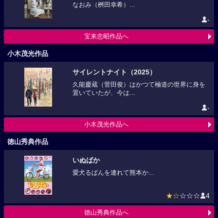
なおみ（桝田幸希）...
-
宝来忠昭作品へ
小木茂光作品
サイレントナイト（2025）
久能慶蔵（菅田俊）はかつて極道の世界に身を
置いていたが、今は...
-
小木茂光作品へ
徳山秀典作品
いぬばか
愛犬るぱんを連れて熊本か...
★☆
☆☆☆
4
徳山秀典作品へ