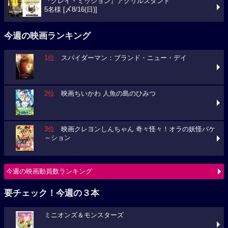
『グレイ・ミッション』アクリルスタンド
5名様 [〆8/16(日)]
今週の映画ランキング
1位
スパイダーマン：ブランド・ニュー・デイ
2位
映画ちいかわ 人魚の島のひみつ
3位
映画クレヨンしんちゃん 奇々怪々！オラの妖怪バケ
～ション
今週の映画動員数ランキング
要チェック！今週の３本
ミニオンズ＆モンスターズ