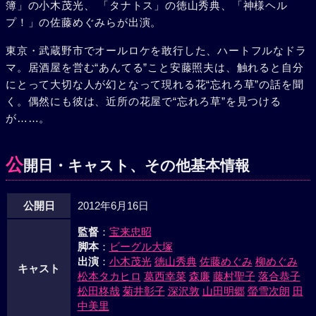
簿」の小木茂光、 「タナトス」の徳山秀典、「神様ヘル
プ！」の佐藤めぐみらが出演。
東京・武蔵野市でオールロケを敢行した、ハートフルなドラ
マ。居酒屋を営む“あんてる”こと安藤照夫は、触れると自分
にとって大切な人が幻となって現れる花“忘れろ草”の話を聞
く。偶然にも彼は、近所の花屋で“忘れろ草”を見つける
が……。
公
開日・キャスト、その他基本情報
公開日
2012年6月16日
監督
：
宝来忠昭
脚本
：
ビーグル大塚
出演
：
小木茂光
徳山秀典
佐藤めぐみ
柳めぐみ
キャスト
松本タカヒロ
葛西幸菜
森廉
藤村聖子
落合恭子
松田柊哉
菊井彰子
深沢敦
山田明郷
螢雪次朗
田
中美里