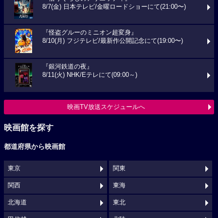
8/7(金) 日本テレビ/金曜ロードショーにて(21:00〜)
『怪盗グルーのミニオン超変身』
8/10(月) フジテレビ/最新作公開記念にて(19:00〜)
『銀河鉄道の夜』
8/11(火) NHK/Eテレにて(09:00～)
映画TV放送スケジュールへ
映画館を探す
都道府県から映画館
東京
関東
関西
東海
北海道
東北