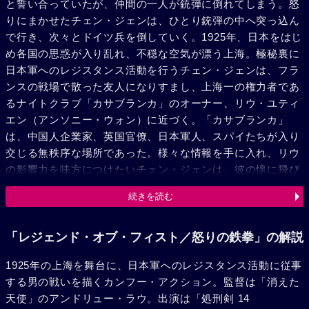
と誓い合っていたが、仲間の一人が銃弾に倒れてしまう。怒
りにまかせたチェン・ジェンは、ひとり銃弾の中へ突っ込ん
で行き、次々とドイツ兵を倒していく。1925年、日本をはじ
め各国の思惑が入り乱れ、不穏な空気が漂う上海。極秘裏に
日本軍へのレジスタンス活動を行うチェン・ジェンは、フラ
ンスの戦場で散った友人になりすまし、上海一の権力者であ
るナイトクラブ「カサブランカ」のオーナー、リウ・ユティ
エン（アンソニー・ウォン）に近づく。「カサブランカ」
は、中国人企業家、英国官僚、日本軍人、スパイたちが入り
交じる無秩序な場所であった。様々な情報を手に入れ、リウ
の影響力を味方につけたいチェン・ジェンは、彼の懐に飛び
込むことに成功、「カサブランカ」の新役員となる。そこ
続きを読む
で、ひと際美しさを放つ魅力的な歌手キキ（スー・チー）と
出会い、ふたりは互いに想いを寄せていく。しかし、二人に
はそれぞれ打ち明けられない秘密があった。そんなとき、日
「レジェンド・オブ・フィスト／怒りの鉄拳」の解説
本軍が反日中国人処刑者リストを発表、街は大騒ぎになる。
1925年の上海を舞台に、日本軍へのレジスタンス活動に従事
チェン・ジェンはリスト上の人物たちを守るため、ヒット中
する男の戦いを描くカンフー・アクション。監督は「消えた
の映画『仮面の戦士』の衣装をまとい、暗殺者たちを次々に
天使」のアンドリュー・ラウ。出演は「処刑剣 14
倒していく。一方、日本軍は仮面の戦士を必死に捜す。指揮