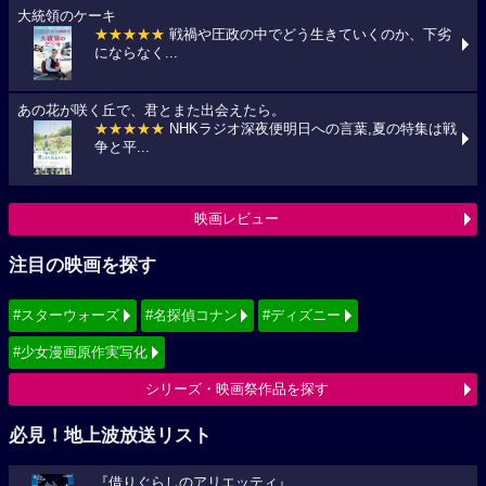
大統領のケーキ
★★★★★
戦禍や圧政の中でどう生きていくのか、下劣
にならなく...
あの花が咲く丘で、君とまた出会えたら。
★★★★★
NHKラジオ深夜便明日への言葉,夏の特集は戦
争と平...
映画レビュー
注目の映画を探す
#スターウォーズ
#名探偵コナン
#ディズニー
#少女漫画原作実写化
シリーズ・映画祭作品を探す
必見！地上波放送リスト
『借りぐらしのアリエッティ』