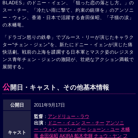
BLADES」のドニー・イェン、「狙った恋の落とし方。」の
官の力石（木幡竜）はまた、かつて武道家の父（倉田保昭）
スー・チー、「冷たい雨に撃て、約束の銃弾を」のアンソニ
を殺した男チェン・ジェンの行方を捜していた……。
ー・ウォン、香港・日本で活躍する倉田保昭、「子猫の涙」
の木幡竜。
「ドラゴン怒りの鉄拳」でブルース・リーが演じたキャラク
ター“チェン・ジェン”を、新たにドニー・イェンが演じた痛
快活劇。戦前の上海を蹂躙する日本軍とマスク姿のレジスタ
ンス青年チェン・ジェンの激闘が、壮絶なアクション満載で
展開する。
公
開日・キャスト、その他基本情報
公開日
2011年9月17日
監督
：
アンドリュー・ラウ
出演
：
ドニー・イェン
スー・チー
アンソニ
ー・ウォン
ホァン・ボー
ショーン・ユー
木幡
キャスト
竜
倉田保昭
AKIRA
船木壱輝
チョウ・ヤン
フ