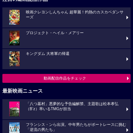
映画クレヨンしんちゃん 超華麗！灼熱のカスカベダンサ
ーズ
プロジェクト・ヘイル・メアリー
キングダム 大将軍の帰還
動画配信作品をチェック
最新映画ニュース
「八つ墓村」悪夢的な予告編解禁、主題歌は松本孝弘
（B’z）率いるTMGが担当
フランシス・ンら出演。中年男たちがボートレースに挑む
「逆流の男たち」