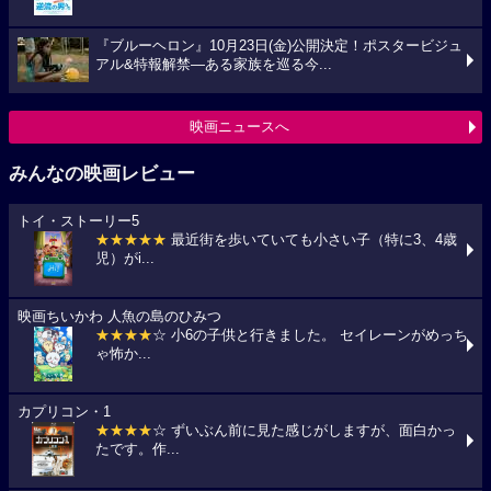
『ブルーヘロン』10月23日(金)公開決定！ポスタービジュ
アル&特報解禁―ある家族を巡る今...
映画ニュースへ
みんなの映画レビュー
トイ・ストーリー5
★★★★★
最近街を歩いていても小さい子（特に3、4歳
児）がi...
映画ちいかわ 人魚の島のひみつ
★★★★
☆ 小6の子供と行きました。 セイレーンがめっち
ゃ怖か...
カプリコン・1
★★★★
☆ ずいぶん前に見た感じがしますが、面白かっ
たです。作...