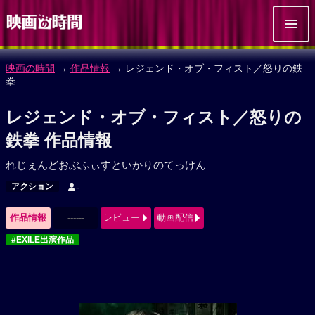
映画の時間
→
作品情報
→ レジェンド・オブ・フィスト／怒りの鉄
拳
レジェンド・オブ・フィスト／怒りの
鉄拳 作品情報
れじぇんどおぶふぃすといかりのてっけん
アクション
-
作品情報
------
レビュー
動画配信
#EXILE出演作品