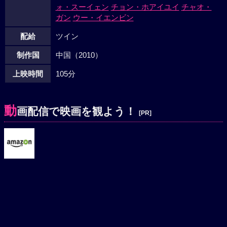
ォ・スーイェン
チョン・ホアイユイ
チャオ・
ガン
ウー・イエンビン
配給
ツイン
制作国
中国（2010）
上映時間
105分
動
画配信で映画を観よう！
[PR]