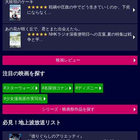
大統領のケーキ
★★★★★
戦禍や圧政の中でどう生きていくのか、下劣
にならなく...
あの花が咲く丘で、君とまた出会えたら。
★★★★★
NHKラジオ深夜便明日への言葉,夏の特集は戦
争と平...
映画レビュー
注目の映画を探す
#スターウォーズ
#名探偵コナン
#ディズニー
#少女漫画原作実写化
シリーズ・映画祭作品を探す
必見！地上波放送リスト
『借りぐらしのアリエッティ』