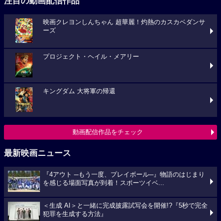
注目の動画配信作品
映画クレヨンしんちゃん 超華麗！灼熱のカスカベダンサ
ーズ
プロジェクト・ヘイル・メアリー
キングダム 大将軍の帰還
動画配信作品をチェック
最新映画ニュース
『4アウト ─もう一度、プレイボール─』物語のはじまり
を感じる場面写真が到着！スポーツイベ...
＜生成 AI＞と一緒に完成披露試写会を開催!?『5秒で完全
犯罪を生成する方法』