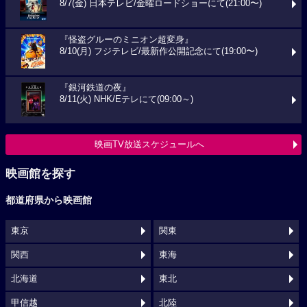
8/7(金) 日本テレビ/金曜ロードショーにて(21:00〜)
『怪盗グルーのミニオン超変身』
8/10(月) フジテレビ/最新作公開記念にて(19:00〜)
『銀河鉄道の夜』
8/11(火) NHK/Eテレにて(09:00～)
映画TV放送スケジュールへ
映画館を探す
都道府県から映画館
東京
関東
関西
東海
北海道
東北
甲信越
北陸