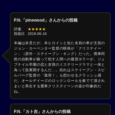
P.N.「pinewood」さんからの投稿
評価
★★★★★
投稿日
2018-06-16
本編は未見だが、本ヒロインと似た名前の車が主役の
ジョン・カーペンター監督の映画が「クリステイー
ン」（原作・ステイーブン・キング）だった。廃車同
然の自動車が蘇って犯す人間への復習ホラーが、ジュ
ブナイル学園の恋と友情のミステリードラマと一体と
為って急展開するんだ…。此れはステイーブン・スピ
ルバーグ監督の「激突！」も想わせるクラッシュ感
だ。オールデイーズのロックンロールを奏でて潰され
まいと再生する愛車クリステイーンの姿が印象的だ
ね。
P.N.「カト吉」さんからの投稿