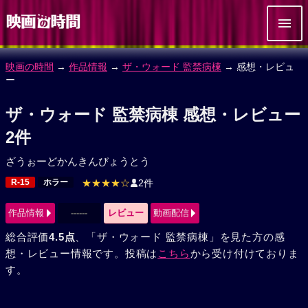
映画の時間
→
作品情報
→
ザ・ウォード 監禁病棟
→ 感想・レビュ
ー
ザ・ウォード 監禁病棟 感想・レビュー
2件
ざうぉーどかんきんびょうとう
R-15
ホラー
★★★★☆
2件
作品情報
------
レビュー
動画配信
総合評価
4.5点
、「ザ・ウォード 監禁病棟」を見た方の感
想・レビュー情報です。投稿は
こちら
から受け付けておりま
す。