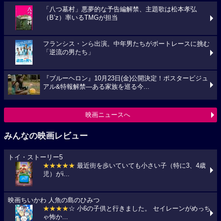
「八つ墓村」悪夢的な予告編解禁、主題歌は松本孝弘
（B’z）率いるTMGが担当
フランシス・ンら出演。中年男たちがボートレースに挑む
「逆流の男たち」
『ブルーヘロン』10月23日(金)公開決定！ポスタービジュ
アル&特報解禁―ある家族を巡る今...
映画ニュースへ
みんなの映画レビュー
トイ・ストーリー5
★★★★★
最近街を歩いていても小さい子（特に3、4歳
児）がi...
映画ちいかわ 人魚の島のひみつ
★★★★
☆ 小6の子供と行きました。 セイレーンがめっち
ゃ怖か...