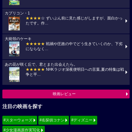
カプリコン・1
★★★★
☆ ずいぶん前に見た感じがしますが、面白かっ
たです。作...
大統領のケーキ
★★★★★
戦禍や圧政の中でどう生きていくのか、下劣
にならなく...
あの花が咲く丘で、君とまた出会えたら。
★★★★★
NHKラジオ深夜便明日への言葉,夏の特集は戦
争と平...
映画レビュー
注目の映画を探す
#スターウォーズ
#名探偵コナン
#ディズニー
#少女漫画原作実写化