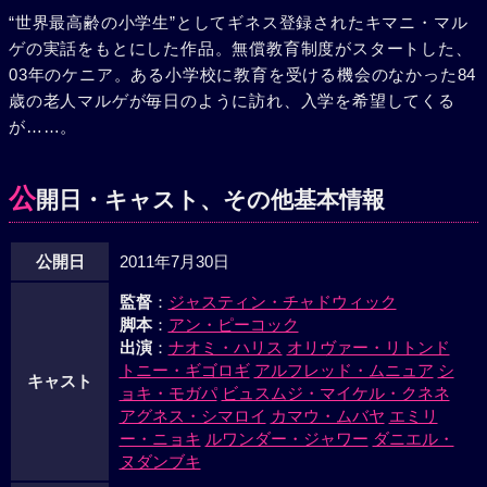
“世界最高齢の小学生”としてギネス登録されたキマニ・マル
ゲの実話をもとにした作品。無償教育制度がスタートした、
03年のケニア。ある小学校に教育を受ける機会のなかった84
歳の老人マルゲが毎日のように訪れ、入学を希望してくる
が……。
公
開日・キャスト、その他基本情報
公開日
2011年7月30日
監督
：
ジャスティン・チャドウィック
脚本
：
アン・ピーコック
出演
：
ナオミ・ハリス
オリヴァー・リトンド
トニー・ギゴロギ
アルフレッド・ムニュア
シ
キャスト
ョキ・モガパ
ビュスムジ・マイケル・クネネ
アグネス・シマロイ
カマウ・ムバヤ
エミリ
ー・ニョキ
ルワンダー・ジャワー
ダニエル・
ヌダンブキ