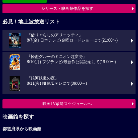
シリーズ・映画祭作品を探す
必見！地上波放送リスト
『借りぐらしのアリエッティ』
8/7(金) 日本テレビ/金曜ロードショーにて(21:00〜)
『怪盗グルーのミニオン超変身』
8/10(月) フジテレビ/最新作公開記念にて(19:00〜)
『銀河鉄道の夜』
8/11(火) NHK/Eテレにて(09:00～)
映画TV放送スケジュールへ
映画館を探す
都道府県から映画館