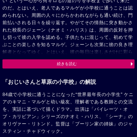
い”という一心から何キロもの道のりを学校まで歩いて来た
のだ。とはいえ、老人であるマルゲが小学校に通うことは認
められない。周囲の人々にからかわれながらも通い続け、門
前払いされる日々を繰り返す。やがてその情熱に突き動かさ
れた校長のジェーン（ナオミ・ハリス）は、周囲の反対を押
し切って彼の入学を認める。子供たちに混じって、初めて学
ぶことの楽しさを知るマルゲ。ジェーンも次第に彼の良き理
解者となってゆく。とはいえ、彼の毎日は楽しさだけに彩ら
れたものではなかった。50年前の悪夢が毎夜、彼を苦しめ続
続きを読む
けていたのだ。独立戦争の兵士として闘う中で、愛する妻子
や仲間を目の前で虐殺され、強制収容所で拷問を受けた日々
……。過去に打ち勝つため、未来を変えるため、マルゲは勉
「おじいさんと草原の小学校」の解説
強を続ける。その情熱は、歴史を知らない幼い級友たち、そ
84歳で小学校に通うことになった“世界最年長の小学生” ケニ
して政府までをも動かしてゆく。
アのキマニ・マルゲと幼い級友、理解者である教師との交流
を、実話に基づいて描くドラマ。出演は「パイレーツ・オ
ブ・カリビアン」シリーズのナオミ・ハリス、「シーナ」の
オリヴァー・リトンド。監督は「ブーリン家の姉妹」のジャ
スティン・チャドウィック。