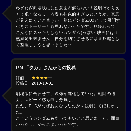
わざわざ劇場版にした意図が解らない！説明ばかり長
くて眠くなるし、内容も抽象的すぎるというか、真意
が見えにくいと言うか‥別にガンダム00として展開す
べきストーリーとも思わなかったです。見終わって、
こんなにスッキリしないガンダム(っぽい)映画には全
然満足出来ません。自分を納得させるには番外編とし
て整理しようと思いました‥
P.N.「タカ」さんからの投稿
評価
★★★★
☆
投稿日
2010-10-01
劇場版に合わせて、映像が進化していた。戦闘の迫
力、スピード感も申し分無し。
ただ、ELSがなぜああなったのかを説明してほしかっ
た。
こういうガンダムもあってもいいと思いました。面白
かったし、かっこよかったです。