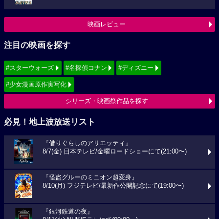
映画レビュー
注目の映画を探す
#スターウォーズ
#名探偵コナン
#ディズニー
#少女漫画原作実写化
シリーズ・映画祭作品を探す
必見！地上波放送リスト
『借りぐらしのアリエッティ』
8/7(金) 日本テレビ/金曜ロードショーにて(21:00〜)
『怪盗グルーのミニオン超変身』
8/10(月) フジテレビ/最新作公開記念にて(19:00〜)
『銀河鉄道の夜』