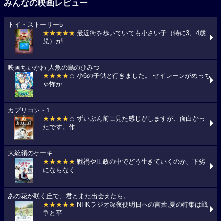
みんなの映画レビュー
トイ・ストーリー5
★★★★★
最近街を歩いていても小さい子（特に3、4歳
児）がi...
映画ちいかわ 人魚の島のひみつ
★★★★
☆ 小6の子供と行きました。 セイレーンがめっち
ゃ怖か...
カプリコン・1
★★★★
☆ ずいぶん前に見た感じがしますが、面白かっ
たです。作...
大統領のケーキ
★★★★★
戦禍や圧政の中でどう生きていくのか、下劣
にならなく...
あの花が咲く丘で、君とまた出会えたら。
★★★★★
NHKラジオ深夜便明日への言葉,夏の特集は戦
争と平...