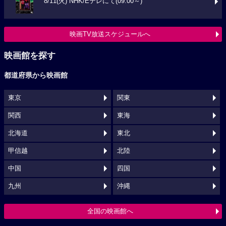
8/11(火) NHK/Eテレにて(09:00～)
映画TV放送スケジュールへ
映画館を探す
都道府県から映画館
東京
関東
関西
東海
北海道
東北
甲信越
北陸
中国
四国
九州
沖縄
全国の映画館へ