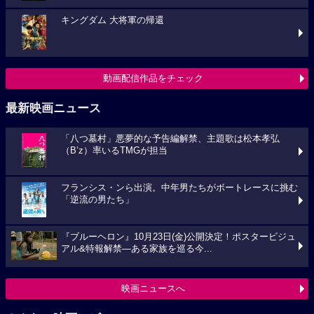
キングダム 大将軍の帰還
動画配信作品をチェック
最新映画ニュース
「八つ墓村」悪夢的な予告編解禁、主題歌は松本孝弘
（B’z）率いるTMGが担当
フランシス・ンら出演。中年男たちがボートレースに挑む
「逆流の男たち」
『ブルーヘロン』10月23日(金)公開決定！ポスタービジュ
アル&特報解禁―ある家族を巡る今...
映画ニュースへ