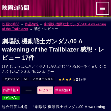
映画の時間
→
作品情報
→
劇場版 機動戦士ガンダム00 A wakening
of the Trailblazer
→ 感想・レビュー
劇場版 機動戦士ガンダム00 A
wakening of the Trailblazer 感想・レ
ビュー 17件
げきじょうばんきどうせんしがんだむだぶるおーあうぇいくに
んぐおぶざとれいるぶれいざー
アクション
SF
アニメーション
★★★★☆
17件
作品情報
------
レビュー
動画配信
#ガンダム
総合評価
4.4点
、「劇場版 機動戦士ガンダム00 A wakening