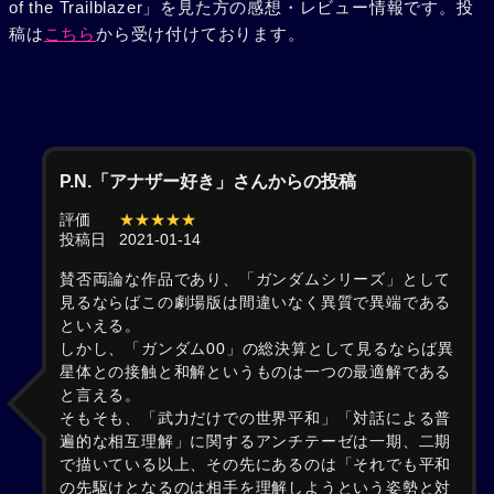
of the Trailblazer」を見た方の感想・レビュー情報です。投
稿は
こちら
から受け付けております。
P.N.「アナザー好き」さんからの投稿
評価
★★★★★
投稿日
2021-01-14
賛否両論な作品であり、「ガンダムシリーズ」として
見るならばこの劇場版は間違いなく異質で異端である
といえる。
しかし、「ガンダム00」の総決算として見るならば異
星体との接触と和解というものは一つの最適解である
と言える。
そもそも、「武力だけでの世界平和」「対話による普
遍的な相互理解」に関するアンチテーゼは一期、二期
で描いている以上、その先にあるのは「それでも平和
の先駆けとなるのは相手を理解しようという姿勢と対