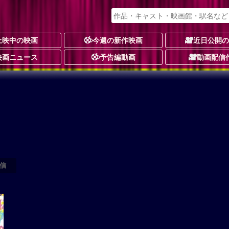
上映中の映画
今週の新作映画
近日公開
映画ニュース
予告編動画
動画配信
信