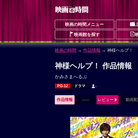
映画の時間メニュー
映画館を探す
映画の時間
→
作品情報
→ 神様ヘルプ！
神様ヘルプ！ 作品情報
かみさまへるぷ
PG-12
ドラマ
-
作品情報
------
レビュー
動画配