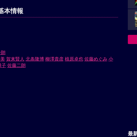
基本情報
一朗
愛美
賀来賢人
北条隆博
柳澤貴彦
植原卓也
佐藤めぐみ
小
緑子
佐藤二朗
最