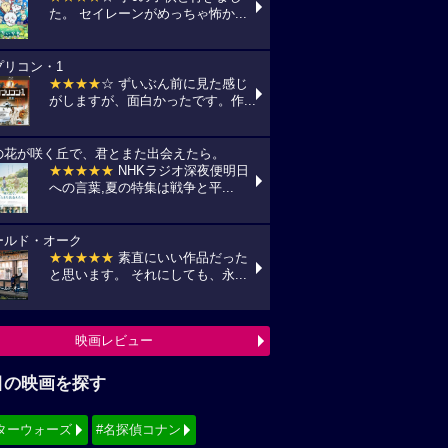
た。 セイレーンがめっちゃ怖か...
プリコン・1
★★★★
☆ ずいぶん前に見た感じ
がしますが、面白かったです。作...
の花が咲く丘で、君とまた出会えたら。
★★★★★
NHKラジオ深夜便明日
への言葉,夏の特集は戦争と平...
ールド・オーク
★★★★★
素直にいい作品だった
と思います。 それにしても、永...
映画レビュー
目の映画を探す
ターウォーズ
#名探偵コナン