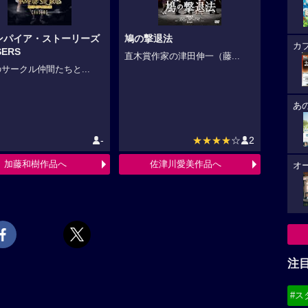
ンパイア・ストーリーズ
鳩の撃退法
カ
SERS
直木賞作家の津田伸一（藤...
サークル仲間たちと...
あ
-
★★★★
☆
2
加藤和樹作品へ
佐津川愛美作品へ
オ
注
#ス