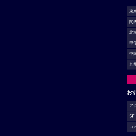
東
関
北
甲
中
九
お
ア
SF
コ