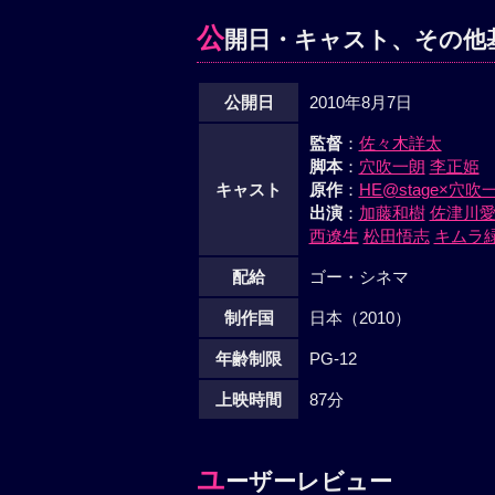
公
開日・キャスト、その他
公開日
2010年8月7日
監督
：
佐々木詳太
脚本
：
穴吹一朗
李正姫
キャスト
原作
：
HE@stage×穴吹
出演
：
加藤和樹
佐津川
西遼生
松田悟志
キムラ
配給
ゴー・シネマ
制作国
日本（2010）
年齢制限
PG-12
上映時間
87分
ユ
ーザーレビュー