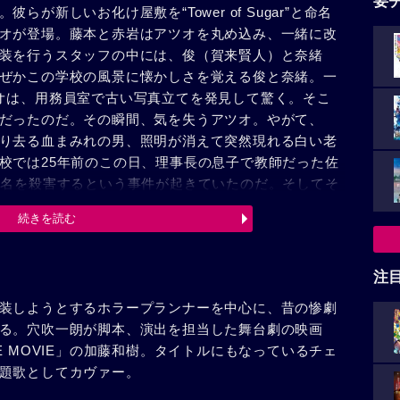
要
が新しいお化け屋敷を“Tower of Sugar”と命名
オが登場。藤本と赤岩はアツオを丸め込み、一緒に改
装を行うスタッフの中には、俊（賀来賢人）と奈緒
ぜかこの学校の風景に懐かしさを覚える俊と奈緒。一
オは、用務員室で古い写真立てを発見して驚く。そこ
だったのだ。その瞬間、気を失うアツオ。やがて、
り去る血まみれの男、照明が消えて突然現れる白い老
校では25年前のこの日、理事長の息子で教師だった佐
0名を殺害するという事件が起きていたのだ。そしてそ
3年、隆の祖先に殺害された青年、西条勝（松田悟志）
続きを読む
を売って引き起こしたものだった。やがて、過去と現
惨劇。西条の力で隆から切り離された善の心は、アツ
西条の前に立ちはだかる。時空を超えた惨劇を食い止
注
の凄惨な事件は、関わる全ての人間を一つに繋いでゆ
装しようとするホラープランナーを中心に、昔の惨劇
る。穴吹一朗が脚本、演出を担当した舞台劇の映画
E MOVIE」の加藤和樹。タイトルにもなっているチェ
題歌としてカヴァー。