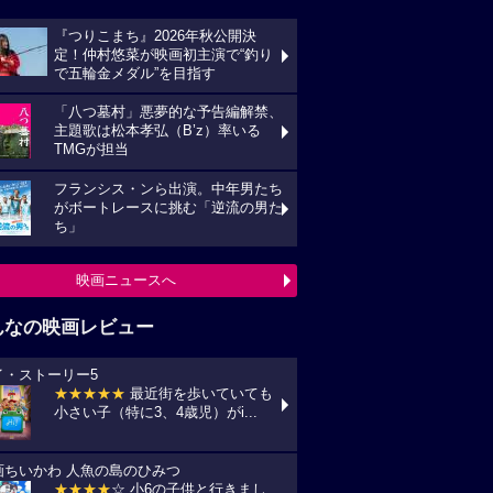
『つりこまち』2026年秋公開決
定！仲村悠菜が映画初主演で“釣り
で五輪金メダル”を目指す
「八つ墓村」悪夢的な予告編解禁、
主題歌は松本孝弘（B’z）率いる
TMGが担当
フランシス・ンら出演。中年男たち
がボートレースに挑む「逆流の男た
ち」
映画ニュースへ
んなの映画レビュー
イ・ストーリー5
★★★★★
最近街を歩いていても
小さい子（特に3、4歳児）がi...
画ちいかわ 人魚の島のひみつ
★★★★
☆ 小6の子供と行きまし