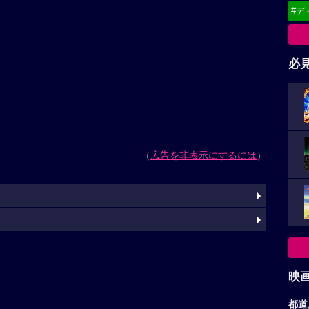
#デ
必
（
広告を非表示にするには
）
映
都道