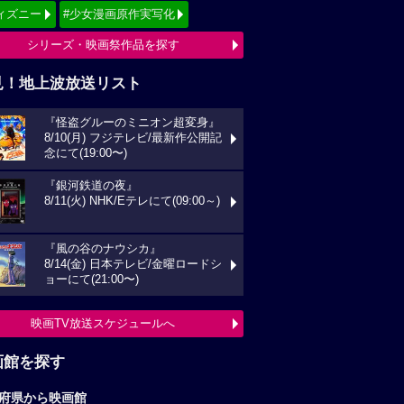
ィズニー
#少女漫画原作実写化
シリーズ・映画祭作品を探す
見！地上波放送リスト
『怪盗グルーのミニオン超変身』
8/10(月) フジテレビ/最新作公開記
念にて(19:00〜)
『銀河鉄道の夜』
8/11(火) NHK/Eテレにて(09:00～)
『風の谷のナウシカ』
8/14(金) 日本テレビ/金曜ロードシ
ョーにて(21:00〜)
映画TV放送スケジュールへ
画館を探す
府県から映画館