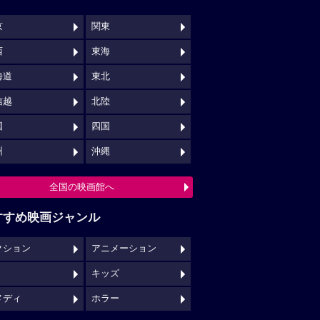
京
関東
西
東海
海道
東北
信越
北陸
国
四国
州
沖縄
全国の映画館へ
すすめ映画ジャンル
クション
アニメーション
キッズ
メディ
ホラー