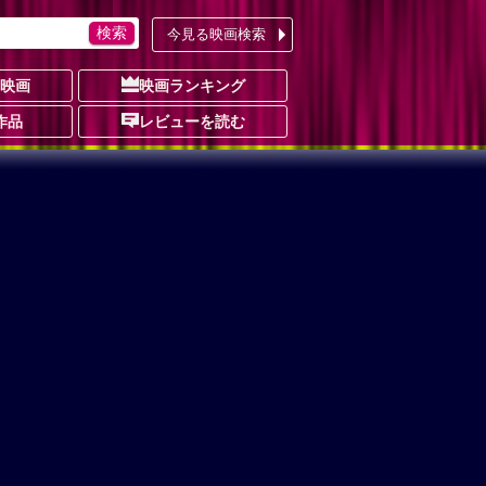
今見る映画検索
の映画
映画ランキング
作品
レビューを読む