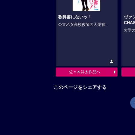
教科書にないッ！
ヴァ
CHA
公立乙女高校教師の大楽有...
大学の
-
佐々木詳太作品へ
このページをシェアする