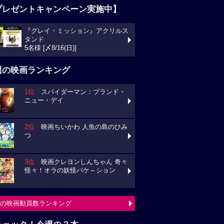
プレゼントキャンペーン実施中】
『グレイ・ミッション』アクリルス
タンド
5名様 [〆8/16(日)]
週の映画ランキング
1位
スパイダーマン：ブランド・
ニュー・デイ
2位
映画ちいかわ 人魚の島のひみ
つ
3位
映画クレヨンしんちゃん 奇々
怪々！オラの妖怪バケ～ション
の映画動員数ランキング