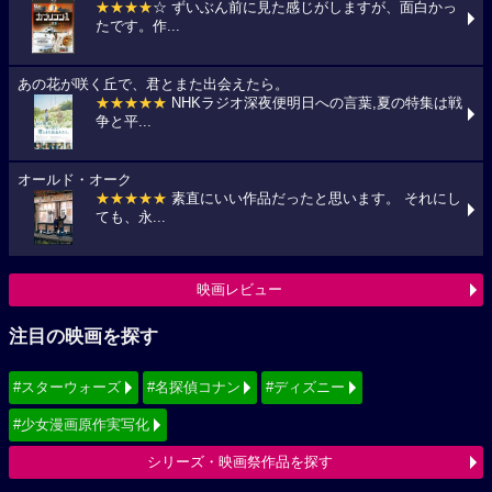
★★★★
☆ ずいぶん前に見た感じがしますが、面白かっ
たです。作...
あの花が咲く丘で、君とまた出会えたら。
★★★★★
NHKラジオ深夜便明日への言葉,夏の特集は戦
争と平...
オールド・オーク
★★★★★
素直にいい作品だったと思います。 それにし
ても、永...
映画レビュー
注目の映画を探す
#スターウォーズ
#名探偵コナン
#ディズニー
#少女漫画原作実写化
シリーズ・映画祭作品を探す