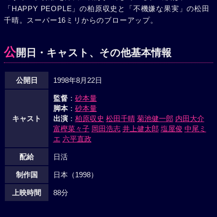
「HAPPY PEOPLE」の柏原収史と「不機嫌な果実」の松田
に刺されて命を落としてしまうのだった。そんな事件を基に
千晴。スーパー16ミリからのブローアップ。
して歌を作った尾崎が、ミチオたちにメジャー・デビューを
勧めてきた。しかしミチオは友達の死を商売にしたくないと
拒否。結局、その曲は別のグループが歌い大ヒット。ミチオ
公
開日・キャスト、その他基本情報
たちは、解散へと追い込まれていくのだった。それから数日
後、チヒロに義行に負わされた目の怪我の手術の相談を受け
公開日
1998年8月22日
たミチオは、母親の当てた懸賞金を彼女に渡していた。とこ
ろが、目の怪我の話は嘘で、したたかなチヒロは同じように
監督
：
砂本量
して元メンバーから金を集めると、ダンスの本場ニューヨー
脚本
：
砂本量
クへ旅立っていくのであった。
キャスト
出演
：
柏原収史
松田千晴
菊池健一郎
内田大介
富樫菜々子
岡田浩志
井上健太郎
塩屋俊
中尾ミ
エ
六平直政
配給
日活
制作国
日本（1998）
上映時間
88分