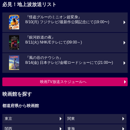
必見！地上波放送リスト
『怪盗グルーのミニオン超変身』
8/10(月) フジテレビ/最新作公開記念にて(19:00〜)
『銀河鉄道の夜』
8/11(火) NHK/Eテレにて(09:00～)
『風の谷のナウシカ』
8/14(金) 日本テレビ/金曜ロードショーにて(21:00〜)
映画TV放送スケジュールへ
映画館を探す
都道府県から映画館
東京
関東
関西
東海