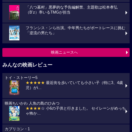
「八つ墓村」悪夢的な予告編解禁、主題歌は松本孝弘
（B’z）率いるTMGが担当
フランシス・ンら出演。中年男たちがボートレースに挑む
「逆流の男たち」
映画ニュースへ
みんなの映画レビュー
トイ・ストーリー5
★★★★★
最近街を歩いていても小さい子（特に3、4歳
児）がi...
映画ちいかわ 人魚の島のひみつ
★★★★
☆ 小6の子供と行きました。 セイレーンがめっち
ゃ怖か...
カプリコン・1