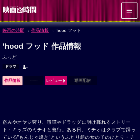
映画の時間
→
作品情報
→ ’hood フッド
’hood フッド 作品情報
ふっど
ドラマ
-
作品情報
------
レビュー
動画配信
盗みやオヤジ狩り、喧嘩やドラッグに明け暮れるストリー
ト・キッズのミチオと義行。ある日、ミチオはクラブで踊っ
ている”もんじゃ焼き”というふたり組の女の子のひとり・チ