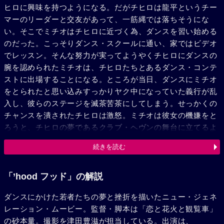
ヒロに興味を持つようになる。だがチヒロは龍平というチー
マーのリーダーと交友があって、一筋縄では落ちそうにな
い。そこでミチオはチヒロに近づく為、ダンスを習い始める
のだった。こっそりダンス・スクールに通い、家ではビデオ
でレッスン。そんな努力が実ってようやくチヒロにダンスの
腕を認められたミチオは、チヒロたちとあるダンス・コンテ
ストに出場することになる。ところが当日、ダンスにミチオ
をとられたと思い込みすっかりヤク中になっていた義行が乱
入し、彼らのステージを滅茶苦茶にしてしまう。せっかくの
チャンスを潰されたチヒロは激怒。ミチオは彼女の機嫌をと
ろうと、チヒロの夢であるクラブ・ヘヴンの舞台に立てるよ
うに取りはからう。ところが、ひょんなことから彼らのダン
続きを読む
スがプロデューサー・尾崎の目にとまり、プロとして契約す
ることになるのだった。ファッション・ショウのバックダン
サーとして舞台に立つなど、順調なスタートを切るミチオた
「’hood フッド」の解説
ち。だがその頃、またしても義行がトラブルを起こしてい
ダンスにかけた若者たちの夢と挫折を描いたニュー・ジェネ
た。龍平を刺し、チヒロにも怪我を負わせた義行は、自らも
レーション・ムービー。監督・脚本は「恋と花火と観覧車」
かつて襲ったオヤジに復讐され入院する羽目になる。しか
の砂本量。撮影を津田豊滋が担当している。出演は、
も、運悪く隣のベッドに龍平が寝ていたことから、逆に龍平