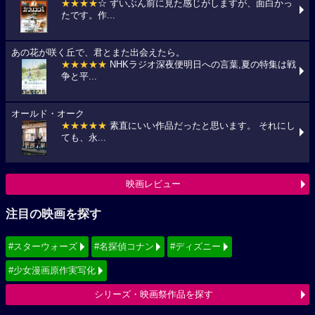
★★★★
☆ ずいぶん前に見た感じがしますが、面白かっ
たです。作...
あの花が咲く丘で、君とまた出会えたら。
★★★★★
NHKラジオ深夜便明日への言葉,夏の特集は戦
争と平...
オールド・オーク
★★★★★
素直にいい作品だったと思います。 それにし
ても、永...
映画レビュー
注目の映画を探す
#スターウォーズ
#名探偵コナン
#ディズニー
#少女漫画原作実写化
シリーズ・映画祭作品を探す