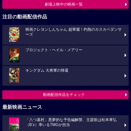
劇場上映中の映画一覧
注目の動画配信作品
映画クレヨンしんちゃん 超華麗！灼熱のカスカベダンサ
ーズ
プロジェクト・ヘイル・メアリー
キングダム 大将軍の帰還
動画配信作品をチェック
最新映画ニュース
「八つ墓村」悪夢的な予告編解禁、主題歌は松本孝弘
（B’z）率いるTMGが担当