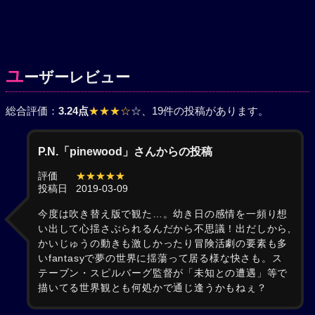
ユ
ーザーレビュー
総合評価：
3.24点
★★★☆
☆
、19件の投稿があります。
P.N.「pinewood」さんからの投稿
評価
★★★★★
投稿日
2019-03-09
今度は吹き替え版で観た…。幼き日の感情を一頻り想
い出して心揺さぶられるんだから不思議！出だしから,
かいじゅうの動きも激しかったり冒険活劇の要素も多
いfantasyで夢の世界に揺蕩って居る様な快さも。ス
テーブン・スピルバーグ監督が「未知との遭遇」等で
描いてる世界観とも何処かで通じ逢うかもねぇ？