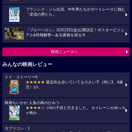
フランシス・ンら出演。中年男たちがボートレースに挑む
「逆流の男たち」
『ブルーヘロン』10月23日(金)公開決定！ポスタービジュ
アル&特報解禁―ある家族を巡る今...
映画ニュースへ
みんなの映画レビュー
トイ・ストーリー5
★★★★★
最近街を歩いていても小さい子（特に3、4歳
児）がi...
映画ちいかわ 人魚の島のひみつ
★★★★
☆ 小6の子供と行きました。 セイレーンがめっち
ゃ怖か...
カプリコン・1