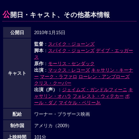
年間王様をやっていたと嘘をつく。キャロルは王様の力があ
れば、仲間が再びひとつになれると考える。すると王様の威
公
開日・キャスト、その他基本情報
力が現われたかのように、KWが現われる。KWは実は忘れ物
を取りに来ただけだったが、キャロルはマックスを王様と認
公開日
2010年1月15日
める。かいじゅうの王様になったマックスはかいじゅうたち
に、“かいじゅうおどり”を命ずる。
監督
：
スパイク・ジョーンズ
脚本
：
スパイク・ジョーンズ
デイブ・エッガー
ス
原作
：
モーリス・センダック
出演
：
マックス・レコーズ
キャサリン・キーナ
キャスト
ー
マーク・ラファロ
ローレン・アンブローズ
クリス・クーパー
出演（声）
：
ジェイムズ・ガンドルフィーニ
キ
ャサリン・オハラ
フォレスト・ウィテカー
ポ
ール・ダノ
マイケル・ベリーJr.
配給
ワーナー・ブラザース映画
制作国
アメリカ（2009）
上映時間
101分