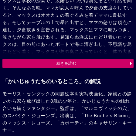
ックスは学校の授業で、太陽もいつかは消えるという話を聞
く。そんなある晩、ママが恋人を呼んで夕食の支度をしてい
ると、マックスはオオカミの着ぐるみを着てママに反抗す
る。そしてテーブルの上で暴れ出すと、ママの怒りは頂点に
達し、夕食抜きを宣告される。マックスはママに噛みつき、
泣きながら家を飛び出す。見知らぬ浜辺にたどり着いたマッ
クスは、目の前にあったボートで海に漕ぎ出し、不思議な島
にたどり着く。マックスが島の奥に入っていくと、体の大き
なかいじゅうたちを見つける。そのなかのひとり・リーダー
続きを読む
格のキャロル（ジェームズ・ガンドルフィーニ）は怒りにま
かせて、自分たちの小屋を叩き壊していた。仲間のひとり・
KW（ローレン・アンブローズ）が新しい友達を作って出て
「かいじゅうたちのいるところ」の解説
行ってしまったことに腹を立てているらしいのだが、マック
モーリス・センダックの同題絵本を実写映画化。家族との諍
スはお構いなしにかいじゅうたちの輪に入っていく。そして
いから家を飛び出した8歳の少年と、かいじゅうたちの触れ
キャロルと一緒に、小屋を壊し始める。突然の子供の出現に
合いを描くファンタジー。監督は、「マルコヴィッチの穴」
かいじゅうたちは驚くが、キャロルは助っ人の登場に目を細
のスパイク・ジョーンズ。出演は、「The Brothers Bloom」
める。しかしほかのかいじゅうたちは、マックスをKWの新
のマックス・レコーズ、「カポーティ」のキャサリン・キー
しい友達ではないかと疑い、食べようとする。マックスは食
ナー。
べられないために、自分には力があり、前にいたところで20