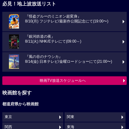
必見！地上波放送リスト
『怪盗グルーのミニオン超変身』
8/10(月) フジテレビ/最新作公開記念にて(19:00〜)
『銀河鉄道の夜』
8/11(火) NHK/Eテレにて(09:00～)
『風の谷のナウシカ』
8/14(金) 日本テレビ/金曜ロードショーにて(21:00〜)
映画TV放送スケジュールへ
映画館を探す
都道府県から映画館
東京
関東
関西
東海