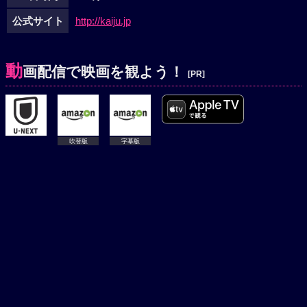
公式サイト
http://kaiju.jp
動
画配信で映画を観よう！
[PR]
吹替版
字幕版