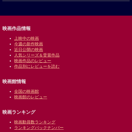
映画作品情報
上映中の映画
今週の新作映画
近日公開の映画
人気シリーズ＆受賞作品
映画作品のレビュー
作品別にレビューを読む
映画館情報
全国の映画館
映画館のレビュー
映画ランキング
映画動員数ランキング
ランキングバックナンバー