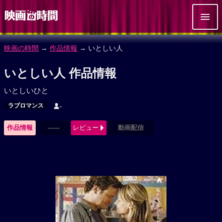
映画の時間
→
作品情報
→ いとしい人
いとしい人 作品情報
いとしいひと
ラブロマンス
-
作品情報
------
レビュー
動画配信