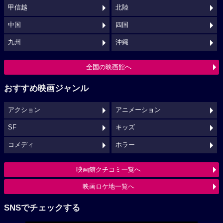
甲信越
北陸
中国
四国
九州
沖縄
全国の映画館へ
おすすめ映画ジャンル
アクション
アニメーション
SF
キッズ
コメディ
ホラー
映画館クチコミ一覧へ
映画ロケ地一覧へ
SNSでチェックする