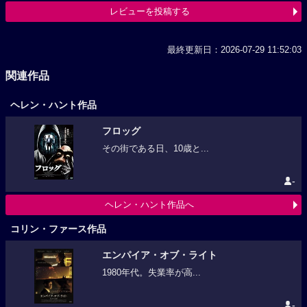
レビューを投稿する
最終更新日：2026-07-29 11:52:03
関連作品
ヘレン・ハント作品
フロッグ
その街である日、10歳と...
-
ヘレン・ハント作品へ
コリン・ファース作品
エンパイア・オブ・ライト
1980年代。失業率が高...
-