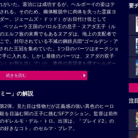
群れがいた。退治には成功するが、ヘルボーイの姿はテ
要
される。そのため、幽体離脱中に肉体を失った霊媒ヨ
ダー、ジェームズ・ドッド）がお目付け役として
は、ベツムーラ王国のバロル王の息子・ヌアダ王子（ル
のエルフ族の末裔でもあるヌアダは、地上の支配者で
こで、封印されている不滅の鋼鉄兵団“ゴールデン・ア
割された王冠を集めていた。1つ目のパーツはオークショ
て手に入れる。しかし最後のパーツは、ヌアダの双子
ン）が持ち出していた。事件の首謀者を捜すヘルボー
世界にある“トロールの市場”に侵入する。そこでエイ
続きを読む
ウィンクと対決する。ヘルボーイたちが地上に戻る
の前に立ちはだかる。ヘルボーイは戦闘の末、巨大植
た市民たちは彼に罵声を浴びせる。ヌアラはBPRD本
ミー」の解説
イに致命傷を負わせ、ヌアラを連れ去る。ヘルボーイ
注
第2弾。見た目は怪物だが正義感の強い異色のヒーロ
食い止めるため、最後の戦いに挑む。
抹殺を目論む闇の王子に挑むSFアクション。監督は前作
のギレルモ・デル・トロ。出演は、「ブレイド2」の
の好きなコト」のセルマ・ブレア。