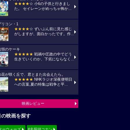
★★★★
☆ 小6の子供と行きまし
た。 セイレーンがめっちゃ怖か...
プリコン・1
★★★★
☆ ずいぶん前に見た感じ
がしますが、面白かったです。作...
統領のケーキ
★★★★★
戦禍や圧政の中でどう
生きていくのか、下劣にならなく...
の花が咲く丘で、君とまた出会えたら。
★★★★★
NHKラジオ深夜便明日
への言葉,夏の特集は戦争と平...
映画レビュー
目の映画を探す
ターウォーズ
#名探偵コナン