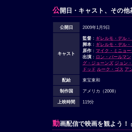
公
開日・キャスト、その他
公開日
2009年1月9日
監督
：
ギレルモ・デル・
脚本
：
ギレルモ・デル・
原作
：
マイク・ミニョー
キャスト
出演
：
ロン・パールマン
グ・ジョーンズ
ジョン
ドッド
ルーク・ゴス
ア
配給
東宝東和
制作国
アメリカ（2008）
上映時間
119分
動
画配信で映画を観よう！