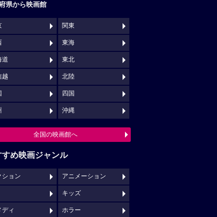
府県から映画館
京
関東
西
東海
海道
東北
信越
北陸
国
四国
州
沖縄
全国の映画館へ
すすめ映画ジャンル
クション
アニメーション
キッズ
メディ
ホラー