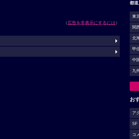
都道
東
（
広告を非表示にするには
）
関
北
甲
中
九
お
ア
SF
コ