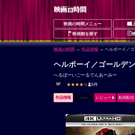
映画の時間メニュー
映画館を探す
映画の時間
→
作品情報
→ ヘルボーイ／
ヘルボーイ／ゴールデン
へるぼーいごーるでんあーみー
SF
★★★★☆
5件
作品情報
------
レビュー
動画配信