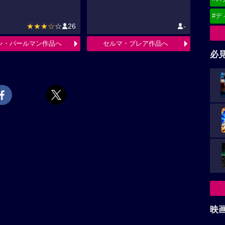
#デ
★★★☆
☆
26
-
ン・パールマン作品へ
セルマ・ブレア作品へ
必
映