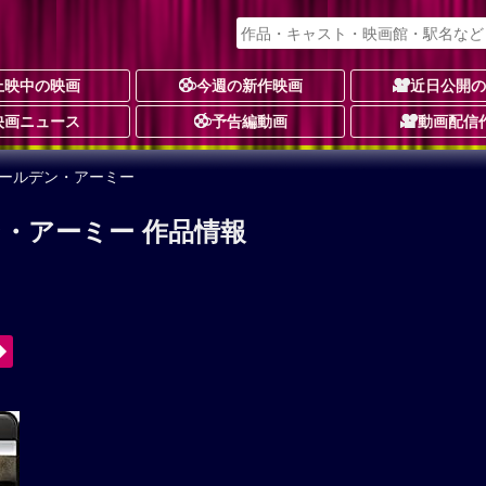
上映中の映画
今週の新作映画
近日公開
映画ニュース
予告編動画
動画配信
ゴールデン・アーミー
・アーミー 作品情報