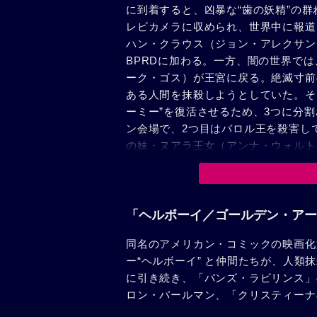
に到着すると、凶暴な“歯の妖精”の
レビカメラに収められ、世界中に報道
ハン・クラウス（ジョン・アレクサン
BPRDに加わる。一方、闇の世界で
ーク・ゴス）が王宮に戻る。絶滅寸前
ある人間を抹殺しようとしていた。そ
ーミー”を復活させるため、3つに分
ン会場で、2つ目はバロル王を殺害し
の妹・ヌアラ王女（アンナ・ウォルト
イたちは、ブルックリン橋付近の地下
ブがヌアラを救出し、ヌアダの手下・
と、ヌアダが仕掛けた巨大植物が彼ら
物にとどめを刺すが、パニックになっ
「ヘルボーイ／ゴールデン・アー
部で保護されるが、ヌアダはヘルボー
同名のアメリカン・コミックの映画化
たちはゴールデン・アーミーの覚醒を
ー“ヘルボーイ” と仲間たちが、人類
に引き続き、「パンズ・ラビリンス」
ロン・パールマン、「クリスティーナ