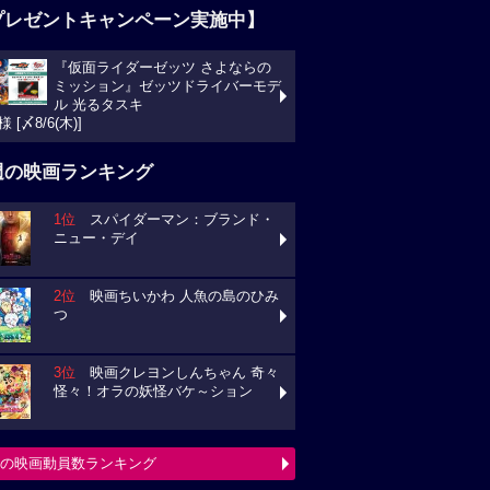
プレゼントキャンペーン実施中】
『仮面ライダーゼッツ さよならの
ミッション』ゼッツドライバーモデ
ル 光るタスキ
様 [〆8/6(木)]
週の映画ランキング
1位
スパイダーマン：ブランド・
ニュー・デイ
2位
映画ちいかわ 人魚の島のひみ
つ
3位
映画クレヨンしんちゃん 奇々
怪々！オラの妖怪バケ～ション
の映画動員数ランキング