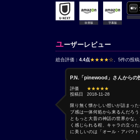
吹替版
字幕版
ユ
ーザーレビュー
総合評価：
4.4点
★★★★☆
、5件の投
P.N.「pinewood」さんから
評価
★★★★★
投稿日
2018-11-28
限り無く懐かしい想いが詰まった
ブ感は一体何処から来るんだろう
ともっと大昔の神話の世界かな。
く感じられる程、キャラの立った
に美しいのは「オール・アバウト