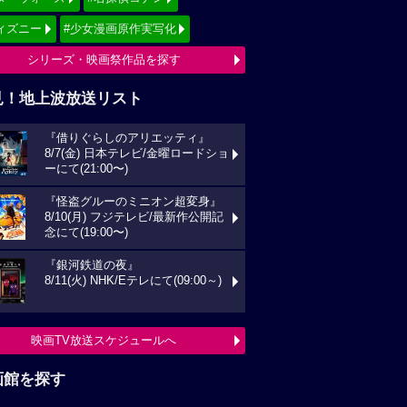
ィズニー
#少女漫画原作実写化
シリーズ・映画祭作品を探す
見！地上波放送リスト
『借りぐらしのアリエッティ』
8/7(金) 日本テレビ/金曜ロードショ
ーにて(21:00〜)
『怪盗グルーのミニオン超変身』
8/10(月) フジテレビ/最新作公開記
念にて(19:00〜)
『銀河鉄道の夜』
8/11(火) NHK/Eテレにて(09:00～)
映画TV放送スケジュールへ
画館を探す