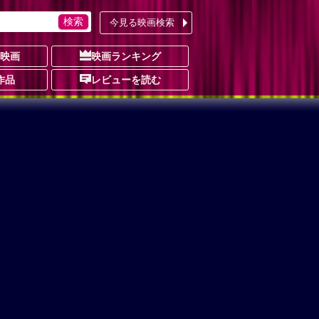
今見る映画検索
の映画
映画ランキング
作品
レビューを読む