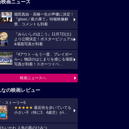
新映画ニュース
堀田真由・高橋一生が声優に決定！
『ghost／夜の果て』特報映像解
禁、コメントも到着
『みらいしのほこう』11月7日(土)
より公開決定！ポスタービジュアル
&場面写真が到着
『4アウト ─もう一度、プレイボー
ル─』物語のはじまりを感じる場面
写真が到着！スポーツイベ...
映画ニュースへ
んなの映画レビュー
イ・ストーリー5
★★★★★
最近街を歩いていても
小さい子（特に3、4歳児）がi...
画ちいかわ 人魚の島のひみつ