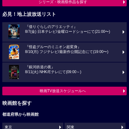
シリーズ・映画祭作品を探す
必見！地上波放送リスト
『借りぐらしのアリエッティ』
8/7(金) 日本テレビ/金曜ロードショーにて(21:00〜)
『怪盗グルーのミニオン超変身』
8/10(月) フジテレビ/最新作公開記念にて(19:00〜)
『銀河鉄道の夜』
8/11(火) NHK/Eテレにて(09:00～)
映画TV放送スケジュールへ
映画館を探す
都道府県から映画館
東京
関東