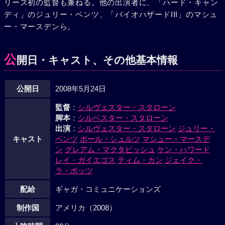
リーズ初の監督も兼ねる。他の出演者に、「ハード・キャン
にまぎれてサラたちの救出に成功するランボーだが、そんな
ディ」のジュリー・ベンツ、「バイオハザードIII」のマシュ
彼らをミャンマー軍が追いかける。激闘が始まった。その末
ー・マースデンら。
に、苦い勝利を噛み締めるランボー。そしてランボーは、数
十年ぶりに生まれ故郷へと帰る。しかし、老いた父が暮らす
生家のドアを叩くことなく、去っていくのだった……。
公
開日・キャスト、その他基本情報
公開日
2008年5月24日
監督
：
シルヴェスター・スタローン
脚本
：
シルベスター・スタローン
出演
：
シルヴェスター・スタローン
ジュリー・
キャスト
ベンツ
ポール・シュルツ
マシュー・マースデ
ン
グレアム・マクタビッシュ
ケン・ハワード
レイ・ガイエゴス
ティム・カン
ジェイク・
ラ・ボッツ
配給
ギャガ・コミュニケーションズ
制作国
アメリカ（2008）