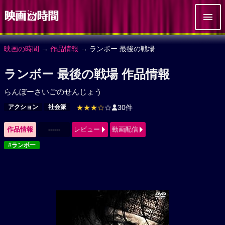
映画の時間
→
作品情報
→ ランボー 最後の戦場
ランボー 最後の戦場 作品情報
らんぼーさいごのせんじょう
アクション
社会派
★★★☆
☆
30件
作品情報
------
レビュー
動画配信
#ランボー