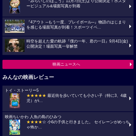
『みらいしのほこう』11月7日(土)より公開決定！ポスタ
ービジュアル&場面写真が到着
『4アウト ─もう一度、プレイボール─』物語のはじまり
を感じる場面写真が到着！スポーツイベ...
時空を超えた愛の軌跡『僕の一年、君の一日』9月4日(金)
公開決定！場面写真一挙解禁
映画ニュースへ
みんなの映画レビュー
トイ・ストーリー5
★★★★★
最近街を歩いていても小さい子（特に3、4歳
児）がi...
映画ちいかわ 人魚の島のひみつ
★★★★
☆ 小6の子供と行きました。 セイレーンがめっち
ゃ怖か...