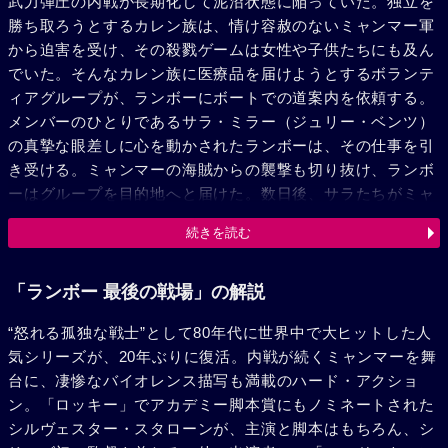
武力弾圧の内戦が長期化して泥沼状態に陥っていた。独立を
勝ち取ろうとするカレン族は、情け容赦のないミャンマー軍
から迫害を受け、その殺戮ゲームは女性や子供たちにも及ん
でいた。そんなカレン族に医療品を届けようとするボランテ
ィアグループが、ランボーにボートでの道案内を依頼する。
メンバーのひとりであるサラ・ミラー（ジュリー・ベンツ）
の真摯な眼差しに心を動かされたランボーは、その仕事を引
き受ける。ミャンマーの海賊からの襲撃も切り抜け、ランボ
ーはグループを目的地へと届けた。数日後、サラたちがミャ
ンマー軍によって拉致されたとの知らせが届く。救出のため
続きを読む
雇われた5人の傭兵を同じ場所に送り届けるランボー。しか
し、ミャンマーの惨状は傭兵たちの想像を超えるものだっ
た。地雷を沈めた水田に村人たちを走らせて、誰が生き残る
「ランボー 最後の戦場」の解説
かを賭けるゲームに耽るミャンマー軍の残虐さは、傭兵たち
“怒れる孤独な戦士”として80年代に世界中で大ヒットした人
を恐れさせるのに充分だった。彼らが撤退しようとしたと
気シリーズが、20年ぶりに復活。内戦が続くミャンマーを舞
き、ミャンマーの兵士の頭部を矢が貫き、次々と射殺してい
台に、凄惨なバイオレンス描写も満載のハード・アクショ
く。それは、20年ぶりに戦士となったランボーの仕業だっ
ン。「ロッキー」でアカデミー脚本賞にもノミネートされた
た。臆病風に吹かれた傭兵たちに、ランボーが叫ぶ。「ムダ
シルヴェスター・スタローンが、主演と脚本はもちろん、シ
に生きるか、何かのために死ぬか、お前が決めろ！」夜の闇