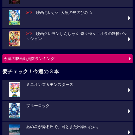
2位
映画ちいかわ 人魚の島のひみつ
3位
映画クレヨンしんちゃん 奇々怪々！オラの妖怪バケ
～ション
今週の映画動員数ランキング
要チェック！今週の３本
ミニオンズ＆モンスターズ
ブルーロック
あの星が降る丘で、君とまた出会いたい。