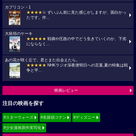
カプリコン・1
★★★★
☆ ずいぶん前に見た感じがしますが、面白かっ
たです。作...
大統領のケーキ
★★★★★
戦禍や圧政の中でどう生きていくのか、下劣
にならなく...
あの花が咲く丘で、君とまた出会えたら。
★★★★★
NHKラジオ深夜便明日への言葉,夏の特集は戦
争と平...
映画レビュー
注目の映画を探す
#スターウォーズ
#名探偵コナン
#ディズニー
#少女漫画原作実写化