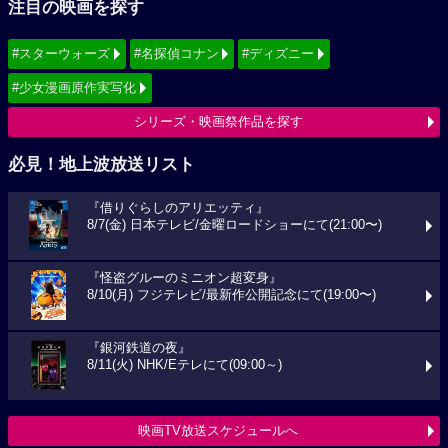
注目の映画を探す
#スターウォーズ
#名探偵コナン
#ディズニー
#少女漫画原作実写化
シリーズ・映画祭作品を探す
必見！地上波放送リスト
『借りぐらしのアリエッティ』
8/7(金) 日本テレビ/金曜ロードショーにて(21:00〜)
『怪盗グルーのミニオン超変身』
8/10(月) フジテレビ/最新作公開記念にて(19:00〜)
『銀河鉄道の夜』
8/11(火) NHK/Eテレにて(09:00～)
映画TV放送スケジュールへ