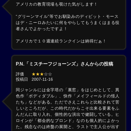
アメリカの教育現場も覗けた気がします！
“グリーンマイル”等でお馴染みのディビット・モース
はデ・ニーロみたいに何をやらしてもうまくはまる役
者さんでよかったですよ！
アメリカで１０週連続ランクインは納得だぁ！
P.N.「ミスチーフジョーンズ」さんからの投稿
評価
★★★
☆☆
投稿日
2007-11-16
同ジャンルには金字塔の「裏窓」をはじめとして、異
色作「ボディダブル」、快作「メイフィールドの怪人
たち」などがある。ただでさえこれらと比較されて苦
しいところだが、この時代だからこそ出来る要素をふ
んだんに取り入れ、個性的な演出で健闘している。ヒ
ロインが「都会的なブロンド」なのも個人的によかっ
た。残念なのは終盤の展開と、ラストで主人公が出す