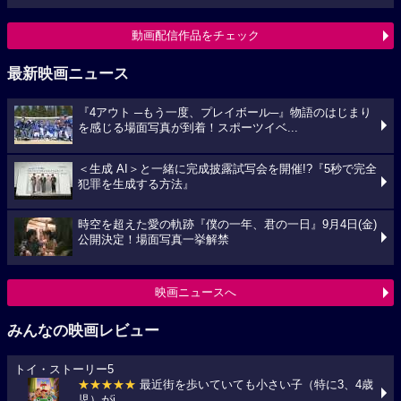
動画配信作品をチェック
最新映画ニュース
『4アウト ─もう一度、プレイボール─』物語のはじまり
を感じる場面写真が到着！スポーツイベ...
＜生成 AI＞と一緒に完成披露試写会を開催!?『5秒で完全
犯罪を生成する方法』
時空を超えた愛の軌跡『僕の一年、君の一日』9月4日(金)
公開決定！場面写真一挙解禁
映画ニュースへ
みんなの映画レビュー
トイ・ストーリー5
★★★★★
最近街を歩いていても小さい子（特に3、4歳
児）がi...