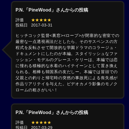
P.N.「PineWood」さんからの投稿
評価
★★★★★
投稿日
2017-03-31
ヒッチコック監督<裏窓><ロープ>が閉塞的な密室での
厳密な一点透視画法だとしたら、そのサスペンスの方
程式を反転させて開放的な学園ドラマのコラージュ・
ドキュメントにしたのが本編。スタイリッシュなファ
ッション・モデルのグレース・ケリーは、本編では恋
に憧れる積極的な水着のハイテイーンとして置き換え
られる。相棒も韓国系の友だしー。本編では冒頭での
父親との釣りと帰宅時の突然の事故死による喪失感が
作品リアリテイを与えた。ビデオカメラ影像のモノク
ロームの粗さがいい！
P.N.「PineWood」さんからの投稿
評価
★★★★★
投稿日
2017-03-29