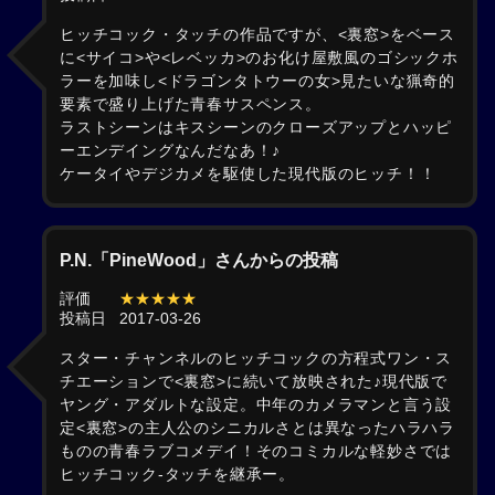
ヒッチコック・タッチの作品ですが、<裏窓>をベース
に<サイコ>や<レベッカ>のお化け屋敷風のゴシックホ
ラーを加味し<ドラゴンタトウーの女>見たいな猟奇的
要素で盛り上げた青春サスペンス。
ラストシーンはキスシーンのクローズアップとハッピ
ーエンデイングなんだなあ！♪
ケータイやデジカメを駆使した現代版のヒッチ！！
P.N.「PineWood」さんからの投稿
評価
★★★★★
投稿日
2017-03-26
スター・チャンネルのヒッチコックの方程式ワン・ス
チエーションで<裏窓>に続いて放映された♪現代版で
ヤング・アダルトな設定。中年のカメラマンと言う設
定<裏窓>の主人公のシニカルさとは異なったハラハラ
ものの青春ラブコメデイ！そのコミカルな軽妙さでは
ヒッチコック-タッチを継承ー。