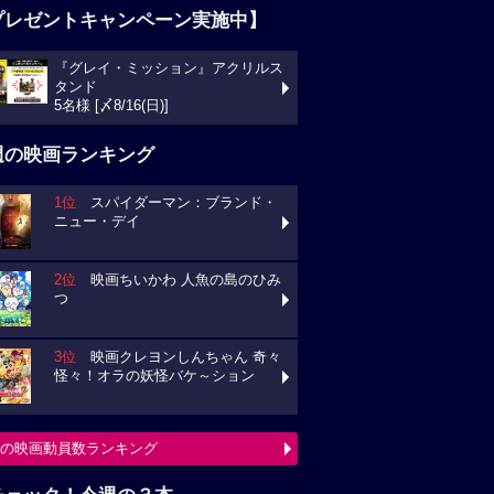
プレゼントキャンペーン実施中】
『グレイ・ミッション』アクリルス
タンド
5名様 [〆8/16(日)]
週の映画ランキング
1位
スパイダーマン：ブランド・
ニュー・デイ
2位
映画ちいかわ 人魚の島のひみ
つ
3位
映画クレヨンしんちゃん 奇々
怪々！オラの妖怪バケ～ション
の映画動員数ランキング