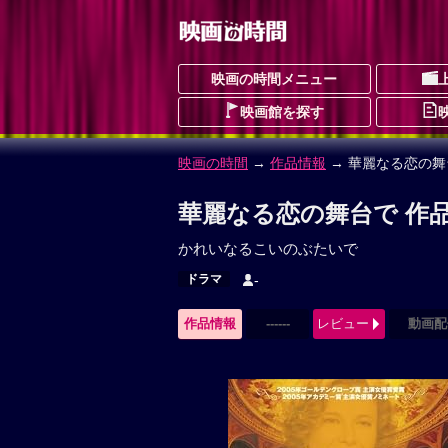
映画の時間メニュー
映画館を探す
映画の時間
→
作品情報
→ 華麗なる恋の舞
華麗なる恋の舞台で 作
かれいなるこいのぶたいで
ドラマ
-
作品情報
------
レビュー
動画配