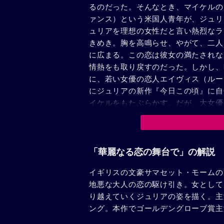
るのだった。そんなとき、マイケルの
ァンス）という米国人青年が、ジュリ
ュリアを理想の女性だと言い熱烈なラ
きめき。胸を高鳴らせ、やがて、二人
に広まる。この恋は彼女の満たされな
情熱をも取り戻すのだった。しかし、
に、若い女優の恋人エイヴィス（ルー
にジュリアの新作『今日この頃』に自
イケルをもたぶらかす。だが、大女優
彼女は、トムの願いを聞きいれ、その
裕の素振りを見せるのだった。「どう
ケル。舞台初日。劇場は満席の観客で
まうかのように見えたジュリア。けれ
「華麗なる恋の舞台で」の解説
演まであと少し彼女の人生の第2幕は
イギリスの文豪サマセット・モームの
を用意して、今、幕をあけようとして
地悪な大人の恋の駆け引き。女として
り越えていくジュリアの姿を描く。主
ング。本作でゴールデングローブ賞主