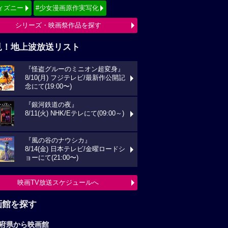
ィズニー
#少女漫画原作実写化
シリーズ・映画祭作品を探す
見！地上波放送リスト
『怪盗グルーのミニオン超変身』
8/10(月) フジテレビ/最新作公開記
念にて(19:00〜)
『銀河鉄道の夜』
8/11(火) NHK/Eテレにて(09:00～)
『風の谷のナウシカ』
8/14(金) 日本テレビ/金曜ロードシ
ョーにて(21:00〜)
映画TV放送スケジュールへ
画館を探す
府県から映画館