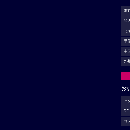
東
関
北
甲
中
九
お
ア
SF
コ