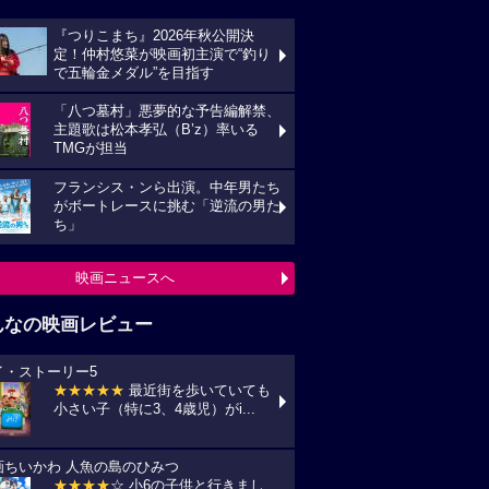
『つりこまち』2026年秋公開決
定！仲村悠菜が映画初主演で“釣り
で五輪金メダル”を目指す
「八つ墓村」悪夢的な予告編解禁、
主題歌は松本孝弘（B’z）率いる
TMGが担当
フランシス・ンら出演。中年男たち
がボートレースに挑む「逆流の男た
ち」
映画ニュースへ
んなの映画レビュー
イ・ストーリー5
★★★★★
最近街を歩いていても
小さい子（特に3、4歳児）がi...
画ちいかわ 人魚の島のひみつ
★★★★
☆ 小6の子供と行きまし