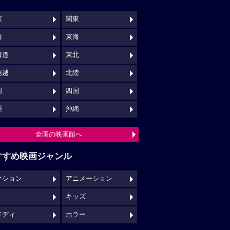
京
関東
西
東海
海道
東北
信越
北陸
国
四国
州
沖縄
全国の映画館へ
すすめ映画ジャンル
クション
アニメーション
キッズ
メディ
ホラー