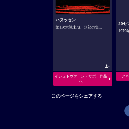
ハヌッセン
20
第1次大戦末期、頭部の負...
197
-
イシュトヴァーン・サボー作品
アネ
へ
このページをシェアする