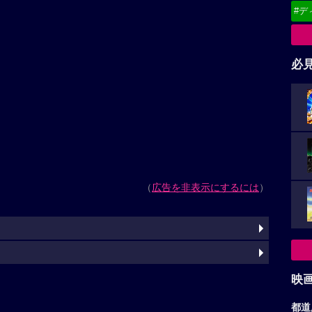
#デ
必
（
広告を非表示にするには
）
映
都道