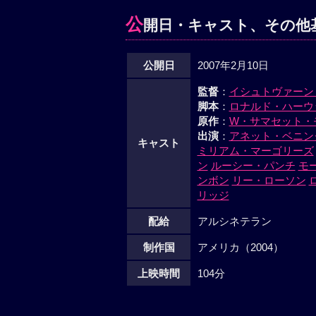
公
開日・キャスト、その他
公開日
2007年2月10日
監督
：
イシュトヴァーン
脚本
：
ロナルド・ハーウ
原作
：
W・サマセット・
出演
：
アネット・ベニン
キャスト
ミリアム・マーゴリーズ
ン
ルーシー・パンチ
モ
ンボン
リー・ローソン
リッジ
配給
アルシネテラン
制作国
アメリカ（2004）
上映時間
104分