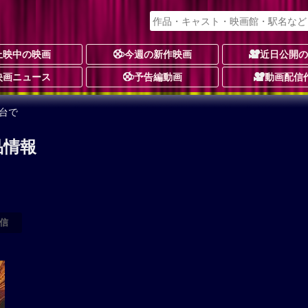
上映中の映画
今週の新作映画
近日公開
映画ニュース
予告編動画
動画配信
台で
品情報
信