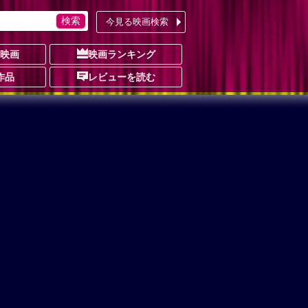
今見る映画検索
の映画
映画ランキング
作品
レビューを読む