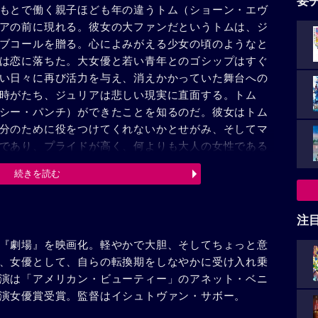
要
もとで働く親子ほども年の違うトム（ショーン・エヴ
アの前に現れる。彼女の大ファンだというトムは、ジ
ブコールを贈る。心によみがえる少女の頃のようなと
は恋に落ちた。大女優と若い青年とのゴシップはすぐ
い日々に再び活力を与え、消えかかっていた舞台への
時がたち、ジュリアは悲しい現実に直面する。トム
シー・パンチ）ができたことを知るのだ。彼女はトム
分のために役をつけてくれないかとせがみ、そしてマ
であり、プライドが高く、何よりも大人の女性である
野心的なエイヴィスを自らの舞台に抜擢までして、余
続きを読む
も変だ。彼女はやさしすぎる」訝しげにつぶやくマイ
溢れかえっている。現実を受け入れ、すべて譲ってし
ど、傷ついただけでは終わらないのが、大人の恋。開
注
、まるで華麗な舞台のように、ドラマティックな結末
『劇場』を映画化。軽やかで大胆、そしてちょっと意
いた。
、女優として、自らの転換期をしなやかに受け入れ乗
演は「アメリカン・ビューティー」のアネット・ベニ
演女優賞受賞。監督はイシュトヴァン・サボー。