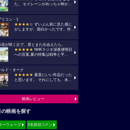
た。 セイレーンがめっちゃ怖か...
プリコン・1
★★★★
☆ ずいぶん前に見た感じ
がしますが、面白かったです。作...
の花が咲く丘で、君とまた出会えたら。
★★★★★
NHKラジオ深夜便明日
への言葉,夏の特集は戦争と平...
ールド・オーク
★★★★★
素直にいい作品だった
と思います。 それにしても、永...
映画レビュー
目の映画を探す
ターウォーズ
#名探偵コナン