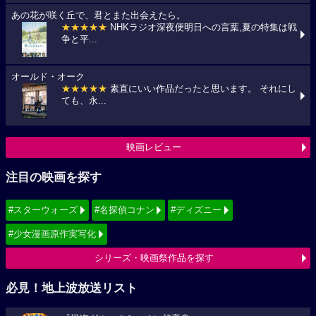
あの花が咲く丘で、君とまた出会えたら。
★★★★★
NHKラジオ深夜便明日への言葉,夏の特集は戦
争と平...
オールド・オーク
★★★★★
素直にいい作品だったと思います。 それにし
ても、永...
映画レビュー
注目の映画を探す
#スターウォーズ
#名探偵コナン
#ディズニー
#少女漫画原作実写化
シリーズ・映画祭作品を探す
必見！地上波放送リスト