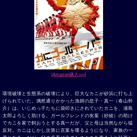
[Amazon購入
]
(PR)
環境破壊と生態系の破壊により、巨大なカニが砂浜に打ち上
げられていた。偶然通りかかった漁師の息子・真一（春山幹
介）は、いじめっ子たちに袋叩きにされていたカニを、浦島
太郎よろしく助ける。ガールフレンドの友葉（紗綾）の助け
でカニを家で飼おうとする真一だが、父と母は当然ながら猛
反対。カニはしかし次第に言葉を喋るようになり、家族の一