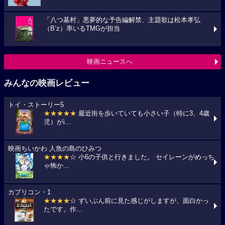
「八つ墓村」悪夢的な予告編解禁、主題歌は松本孝弘
（B’z）率いるTMGが担当
映画ニュースへ
みんなの映画レビュー
トイ・ストーリー5
★★★★★
最近街を歩いていても小さい子（特に3、4歳
児）がi...
映画ちいかわ 人魚の島のひみつ
★★★★
☆ 小6の子供と行きました。 セイレーンがめっち
ゃ怖か...
カプリコン・1
★★★★
☆ ずいぶん前に見た感じがしますが、面白かっ
たです。作...