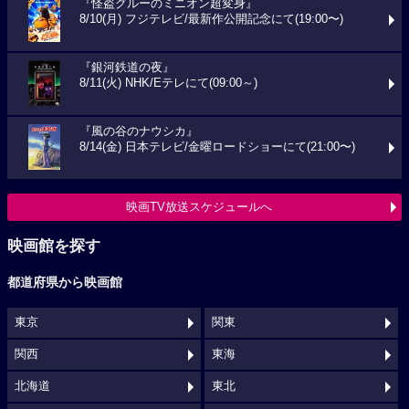
『怪盗グルーのミニオン超変身』
8/10(月) フジテレビ/最新作公開記念にて(19:00〜)
『銀河鉄道の夜』
8/11(火) NHK/Eテレにて(09:00～)
『風の谷のナウシカ』
8/14(金) 日本テレビ/金曜ロードショーにて(21:00〜)
映画TV放送スケジュールへ
映画館を探す
都道府県から映画館
東京
関東
関西
東海
北海道
東北