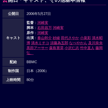
公開日
2006年5月27日
監督
：
河崎実
脚本
：
右田昌万
河崎実
原作
：
河崎実
キャスト
出演
：
春山幹介
紗綾
田代さやか
小泉彩
清水昭
博
清水ミチコ
須藤為五郎
なべやかん
及川奈央
黒田アーサー
森島寛晃
小沢仁志
竹中直人
藤岡
弘、
配給
BBMC
制作国
日本（2006）
上映時間
80分