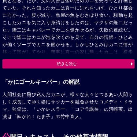
員となる。だが、父の兵吾は金のためカニを売ろうと計画し
ていた。それを知ったカニは真一に別れをつげ、ひとり都会
に向かった。腹が減り、魚屋の魚をむさぼり食い、騒動を起
こしたカニを気に入り身請けをしたのは、ヤクザの隆二だっ
た。隆二はキャバレーでカニを働かせるが、失敗の連続だ。
そこで隆二はカニが泡を吹くのを見て、自分の情婦・ひとみ
が働くソープでカニを働かせる。しかしひとみはカニに情が
移って逃がしてやり、無事に真一の家に帰ったカニは、横歩
きに都合がいいバーテンとして成功する。それを見たプロサ
続きを読む
ッカー東京ゴットハンズ監督の監督・藤村は、カニをゴール
キーパーにスカウトする。カニをチームに入れることに、チ
ェアマン・飛山（竹中直人）は猛反対するが、カニは初めて
「かにゴールキーパー」の解説
恋心を抱いた悦子のためにも負けられない。運命の開幕戦が
人間社会に飛び込んだカニが、様々な人々とつきあい人間ら
近づく中、強敵・泥門スターズはカニの殺戮計画を練ってい
しく成長してゆく姿にサッカーを融合させたコメディ・ドラ
た。
マ。監督は、「いかレスラー」「コアラ課長」の河崎実。出
演は「転がれ！たま子」の竹中直人。
公
開日・キャスト、その他基本情報