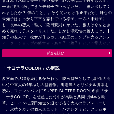
まなみ（水田芙美子）がいるが、心の中は二十数年もの間、
一途に想い続けてきた未知子でいっぱいだ。「思い出してく
れましたか？ 僕のこと」。そう問いかける正平だが、肝心の
未知子はすっかり正平を忘れている様子。一方の未知子に
も、長年の恋人・雅夫（段田安則）がいた。雅夫は今をとき
めく売れっ子スタイリストだ。しかし浮気性の雅夫には、未
知子の友人で、彼女が作るガラス細工のランプを売るアンテ
ィーク・ショップの経営者・あき子（雅子）という愛人がい
た。献身的に治療を施しながら、なにかと自分を思い出して
続きを読む
もらおうと試みる正平。始めのうちはしつこくされて迷惑気
味の未知子だったが、いつしかそんな彼に心を開いていく。
化学療法が効き、未知子は手術できる状態にまで回復した。
「サヨナラCOLOR」の解説
自分で執刀したいと願う正平だったが、正平自身の体調を心
多方面で活躍を続けるかたわら、映画監督としても評価の高
配する後輩の医師・前田（内村光良）の薦めで、担当は子宮
い竹中直人の4年ぶりの監督作。馬場当のオリジナル脚本を
がんの権威・巌岳先生（中島みゆき）に決まった。正平は長
読み、ファンクバンド“SUPER BUTTER DOG”の名曲『サ
年の不摂生がたたって、病魔に身体をむしばまれていた。そ
ヨナラCOLOR』を想起した竹中が馬場と共同で脚本を執
うとは知らない未知子は、夜勤明けの正平を海に誘い出し
筆。ヒロインに原田知世を迎えて描く大人のラブストーリ
た。ランプの材料となるガラスのかけらを、正平と共に集め
ー。永積タカシの個人ユニット・ハナレグミと、クラムボ
ようと思ったのだ。死ぬことへの恐怖におびえる未知子を、