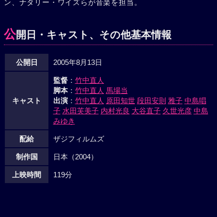
ン、ナタリー・ワイズらが音楽を担当。
「あなたは長生きしなくちゃだめだ」と励ます正平。“欠
席”に丸をつけていたが、未知子に誘われて正平は高校の同
窓会に出席した。久々の旧友との再会。壇上で未知子はスピ
公
開日・キャスト、その他基本情報
ーチするが、正平は所在なさげに後ろで佇むのだった。そし
て、いよいよ手術の日がやってくる。手術室に送られる前、
公開日
2005年8月13日
未知子は正平に告げる。「先生、これからの50年、私と一緒
に生きていただけませんか？」。正平を求めるように差し出
監督
：
竹中直人
された未知子の手のひらを、驚きながらも握り返す正平。そ
脚本
：
竹中直人
馬場当
して、未知子の手術が始まった。
キャスト
出演
：
竹中直人
原田知世
段田安則
雅子
中島唱
子
水田芙美子
内村光良
大谷直子
久世光彦
中島
みゆき
配給
ザジフィルムズ
制作国
日本（2004）
上映時間
119分