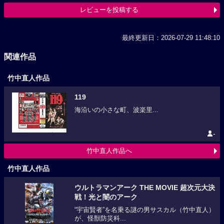
レビューを投稿する
最終更新日：2026-07-29 11:48:10
関連作品
竹中直人作品
119
海沿いの小さな町、波楽里...
-
竹中直人作品へ
竹中直人作品
ウルトラマンアーク THE MOVIE 超次元大決
戦！光と闇のアーク
“宇宙賢者”を名乗る謎の男サスカル（竹中直人）
が、怪獣防災科...