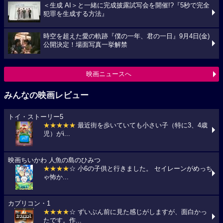
＜生成 AI＞と一緒に完成披露試写会を開催!?『5秒で完全
犯罪を生成する方法』
時空を超えた愛の軌跡『僕の一年、君の一日』9月4日(金)
公開決定！場面写真一挙解禁
映画ニュースへ
みんなの映画レビュー
トイ・ストーリー5
★★★★★
最近街を歩いていても小さい子（特に3、4歳
児）がi...
映画ちいかわ 人魚の島のひみつ
★★★★
☆ 小6の子供と行きました。 セイレーンがめっち
ゃ怖か...
カプリコン・1
★★★★
☆ ずいぶん前に見た感じがしますが、面白かっ
たです。作...