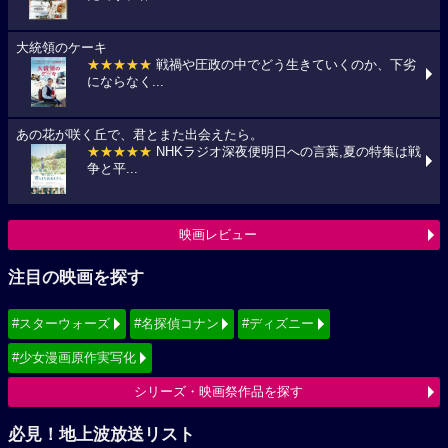
大統領のケーキ
★★★★★
戦禍や圧政の中でどう生きていくのか、下劣
にならなく...
あの花が咲く丘で、君とまた出会えたら。
★★★★★
NHKラジオ深夜便明日への言葉,夏の特集は戦
争と平...
映画レビュー
注目の映画を探す
#スターウォーズ
#名探偵コナン
#ディズニー
#少女漫画原作実写化
シリーズ・映画祭作品を探す
必見！地上波放送リスト