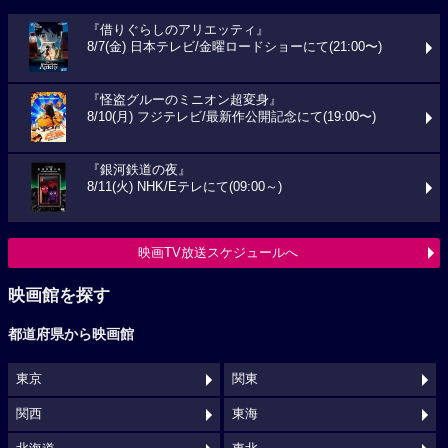
『借りぐらしのアリエッティ』
8/7(金) 日本テレビ/金曜ロードショーにて(21:00〜)
『怪盗グルーのミニオン超変身』
8/10(月) フジテレビ/最新作公開記念にて(19:00〜)
『銀河鉄道の夜』
8/11(火) NHK/Eテレにて(09:00～)
映画TV放送スケジュールへ
映画館を探す
都道府県から映画館
東京
関東
関西
東海