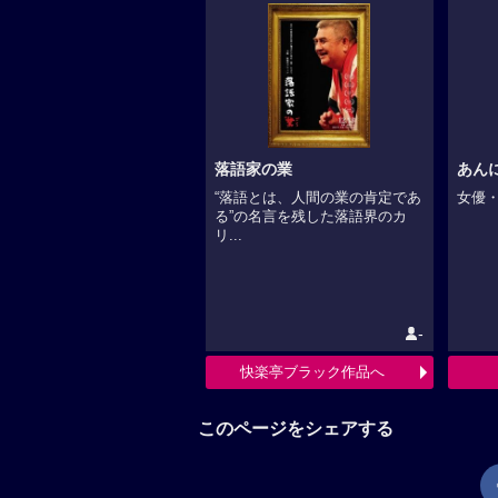
落語家の業
あん
“落語とは、人間の業の肯定であ
女優・
る”の名言を残した落語界のカ
リ...
-
快楽亭ブラック作品へ
このページをシェアする