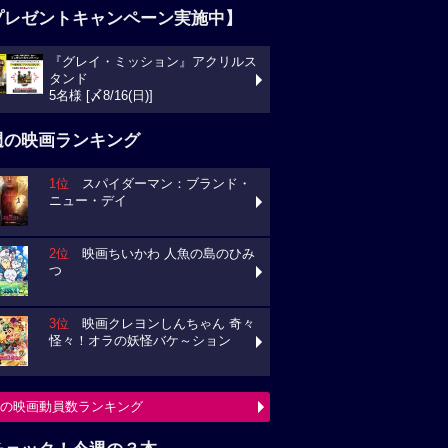
プレゼントキャンペーン実施中】
『グレイ・ミッション』アクリルス
タンド
5名様 [〆8/16(日)]
週の映画ランキング
1位
スパイダーマン：ブランド・
ニュー・デイ
2位
映画ちいかわ 人魚の島のひみ
つ
3位
映画クレヨンしんちゃん 奇々
怪々！オラの妖怪バケ～ション
の映画動員数ランキング