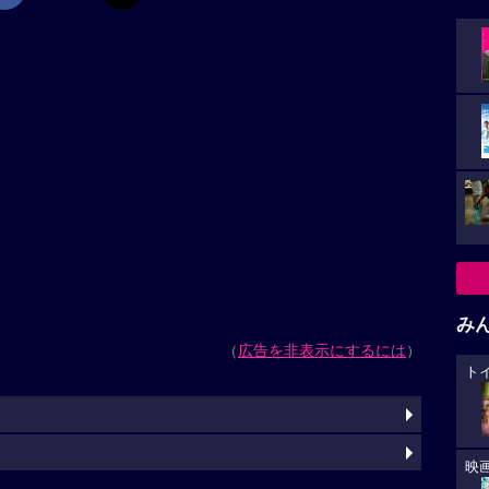
み
（
広告を非表示にするには
）
ト
映