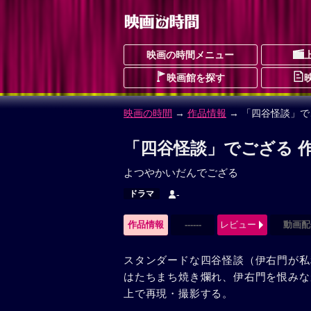
映画の時間メニュー
映画館を探す
映画の時間
→
作品情報
→ 「四谷怪談」で
「四谷怪談」でござる 
よつやかいだんでござる
ドラマ
-
作品情報
------
レビュー
動画配
スタンダードな四谷怪談（伊右門が私
はたちまち焼き爛れ、伊右門を恨みな
上で再現・撮影する。