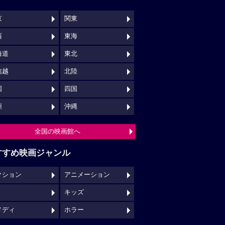
京
関東
西
東海
海道
東北
信越
北陸
国
四国
州
沖縄
全国の映画館へ
すすめ映画ジャンル
クション
アニメーション
キッズ
メディ
ホラー