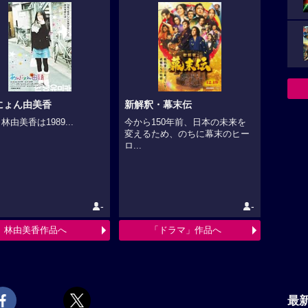
にょん由美香
新解釈・幕末伝
林由美香は1989...
今から150年前、日本の未来を
変えるため、のちに幕末のヒー
ロ...
-
-
林由美香作品へ
「ドラマ」作品へ
最