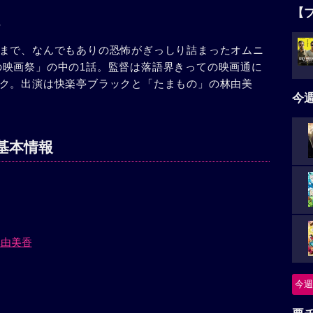
【
まで、なんでもありの恐怖がぎっしり詰まったオムニ
 闇の映画祭」の中の1話。監督は落語界きっての映画通に
ク。出演は快楽亭ブラックと「たまもの」の林由美
今
基本情報
林由美香
今週