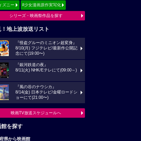
ィズニー
#少女漫画原作実写化
シリーズ・映画祭作品を探す
見！地上波放送リスト
『怪盗グルーのミニオン超変身』
8/10(月) フジテレビ/最新作公開記
念にて(19:00〜)
『銀河鉄道の夜』
8/11(火) NHK/Eテレにて(09:00～)
『風の谷のナウシカ』
8/14(金) 日本テレビ/金曜ロードシ
ョーにて(21:00〜)
映画TV放送スケジュールへ
画館を探す
府県から映画館