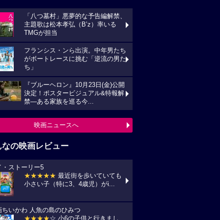
「八つ墓村」悪夢的な予告編解禁、
主題歌は松本孝弘（B’z）率いる
TMGが担当
フランシス・ンら出演。中年男たち
がボートレースに挑む「逆流の男た
ち」
『ブルーヘロン』10月23日(金)公開
決定！ポスタービジュアル&特報解
禁―ある家族を巡る今...
映画ニュースへ
んなの映画レビュー
イ・ストーリー5
★★★★★
最近街を歩いていても
小さい子（特に3、4歳児）がi...
画ちいかわ 人魚の島のひみつ
★★★★
☆ 小6の子供と行きまし