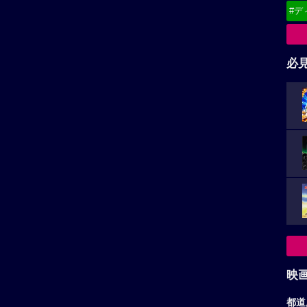
#デ
必
映
都道