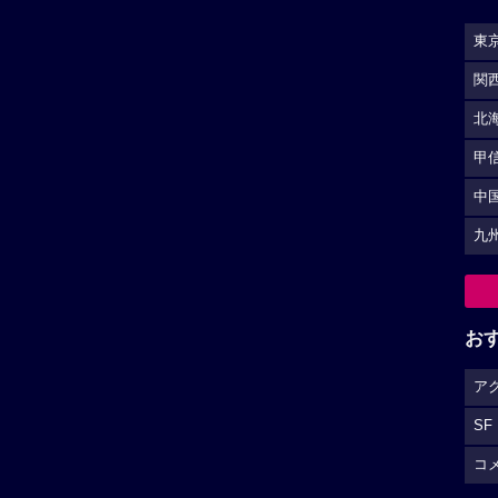
東
関
北
甲
中
九
お
ア
SF
コ