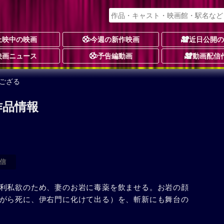
上映中の映画
今週の新作映画
近日公開
映画ニュース
予告編動画
動画配信
ござる
作品情報
信
利私欲のため、妻のお岩に毒薬を飲ませる。お岩の顔
がら死に、伊右門に化けて出る）を、斬新にも舞台の