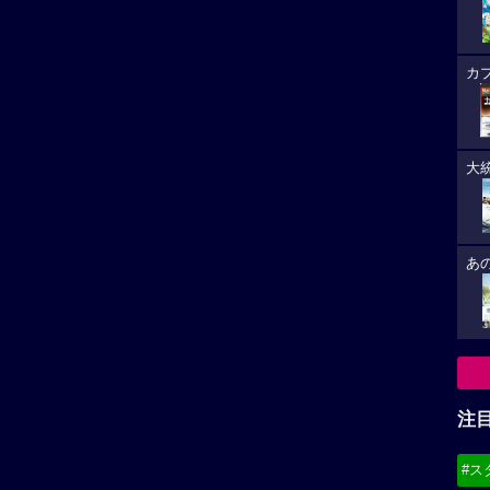
カ
大
あ
注
#ス