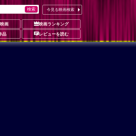
今見る映画検索
の映画
映画ランキング
作品
レビューを読む