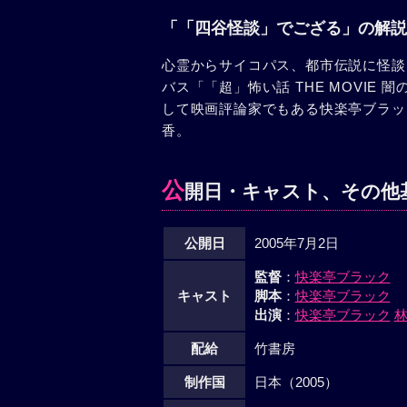
「「四谷怪談」でござる」の解説
心霊からサイコパス、都市伝説に怪談
バス「「超」怖い話 THE MOVIE
して映画評論家でもある快楽亭ブラッ
香。
公
開日・キャスト、その他
公開日
2005年7月2日
監督
：
快楽亭ブラック
キャスト
脚本
：
快楽亭ブラック
出演
：
快楽亭ブラック
配給
竹書房
制作国
日本（2005）