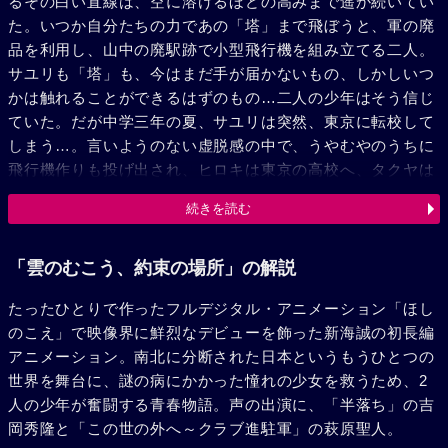
るその白い直線は、空に溶けるほどの高みまで遥か続いてい
た。いつか自分たちの力であの「塔」まで飛ぼうと、軍の廃
品を利用し、山中の廃駅跡で小型飛行機を組み立てる二人。
サユリも「塔」も、今はまだ手が届かないもの、しかしいつ
かは触れることができるはずのもの…二人の少年はそう信じ
ていた。だが中学三年の夏、サユリは突然、東京に転校して
しまう…。言いようのない虚脱感の中で、うやむやのうちに
飛行機作りも投げ出され、ヒロキは東京の高校へ、タクヤは
青森の高校へとそれぞれ別の道を歩き始める。三年後、タク
続きを読む
ヤは政府諮問の研究施設に身をおき、サユリへの憧れを打ち
消すように「塔」の研究に没頭していた。一方で目標を喪失
したまま、言葉にできない孤独感に苛まれながら、東京で一
「雲のむこう、約束の場所」の解説
人暮らしを送るヒロキは、いつからか頻繁にサユリの夢を見
たったひとりで作ったフルデジタル・アニメーション「ほし
るようになる。そこでのサユリはどこか冷たい場所にいて、
のこえ」で映像界に鮮烈なデビューを飾った新海誠の初長編
自分と同じように、世界に一人きりとり残されている、そう
アニメーション。南北に分断された日本というもうひとつの
感じていた。ヒロキの元に届けられた、中学時代の知り合い
世界を舞台に、謎の病にかかった憧れの少女を救うため、2
からの手紙。しばらくは開ける気がせず放っておいたその封
人の少年が奮闘する青春物語。声の出演に、「半落ち」の吉
を、偶然開いたヒロキは、サユリがあの夏からずっと原因不
岡秀隆と「この世の外へ～クラブ進駐軍」の萩原聖人。
明の病により、眠り続けたままなのだということを知る。サ