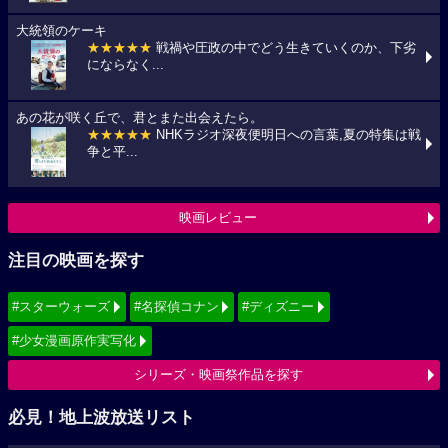
大統領のケーキ
★★★★★
戦禍や圧政の中でどう生きていくのか、下劣
にならなく...
あの花が咲く丘で、君とまた出会えたら。
★★★★★
NHKラジオ深夜便明日への言葉,夏の特集は戦
争と平...
映画レビュー
注目の映画を探す
#スターウォーズ
#名探偵コナン
#ディズニー
#少女漫画原作実写化
シリーズ・映画祭作品を探す
必見！地上波放送リスト