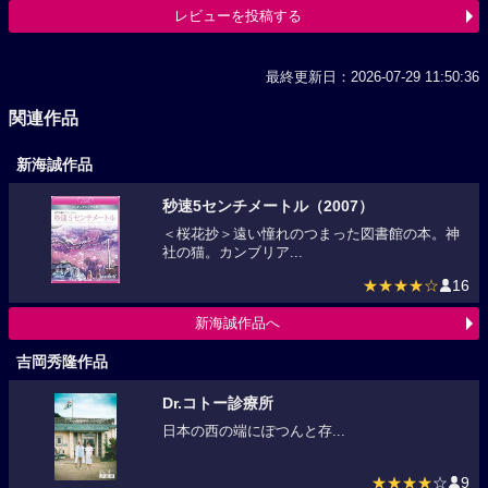
レビューを投稿する
最終更新日：2026-07-29 11:50:36
関連作品
新海誠作品
秒速5センチメートル（2007）
＜桜花抄＞遠い憧れのつまった図書館の本。神
社の猫。カンブリア...
★★★★☆
16
新海誠作品へ
吉岡秀隆作品
Dr.コトー診療所
日本の西の端にぽつんと存...
★★★★
☆
9