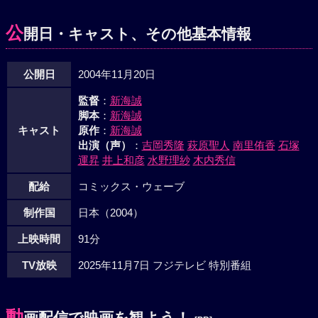
ユリを永遠の眠りから救おうと決意し、タクヤに協力を求め
るヒロキ。そして眠り姫の目を覚まそうとする二人の騎士
公
開日・キャスト、その他基本情報
は、思いもかけず「塔」とこの世界の秘密に近づいていくこ
とになる。折りしも「塔」を巡る世界情勢は悪化の一途を辿
公開日
2004年11月20日
り、開戦の危機も目前に迫っていた。「サユリを救うのか、
それとも世界を救うのか―」はたして彼らは、いつかの放課
監督
：
新海誠
後に交わした約束の場所に立つことができるのか？
脚本
：
新海誠
キャスト
原作
：
新海誠
出演（声）
：
吉岡秀隆
萩原聖人
南里侑香
石塚
運昇
井上和彦
水野理紗
木内秀信
配給
コミックス・ウェーブ
制作国
日本（2004）
上映時間
91分
TV放映
2025年11月7日 フジテレビ 特別番組
動
画配信で映画を観よう！