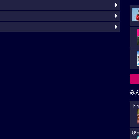
み
ト
映