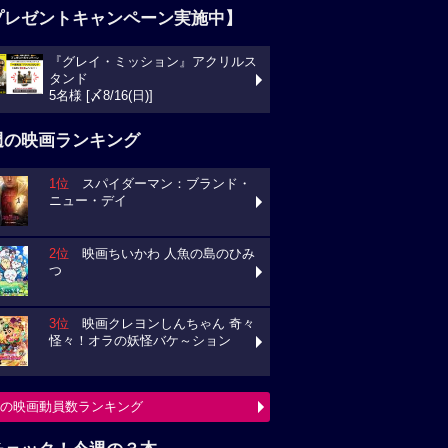
プレゼントキャンペーン実施中】
『グレイ・ミッション』アクリルス
タンド
5名様 [〆8/16(日)]
週の映画ランキング
1位
スパイダーマン：ブランド・
ニュー・デイ
2位
映画ちいかわ 人魚の島のひみ
つ
3位
映画クレヨンしんちゃん 奇々
怪々！オラの妖怪バケ～ション
の映画動員数ランキング