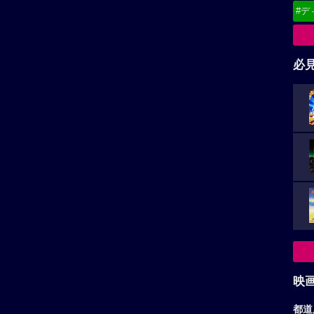
#デ
必
映
都道