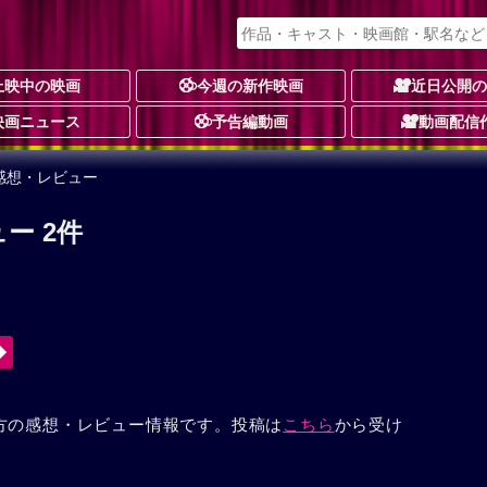
上映中の映画
今週の新作映画
近日公開
映画ニュース
予告編動画
動画配信
感想・レビュー
ー 2件
方の感想・レビュー情報です。投稿は
こちら
から受け