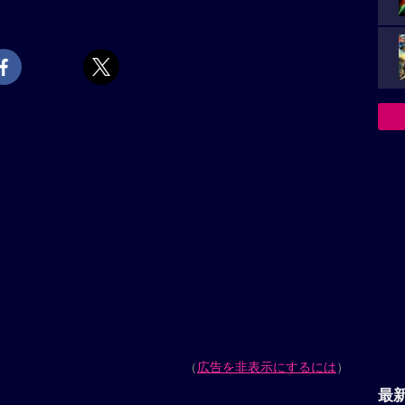
（
広告を非表示にするには
）
最