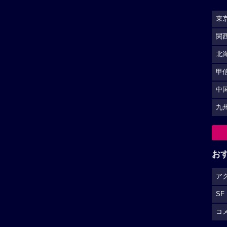
東
関
北
甲
中
九
お
ア
SF
コ