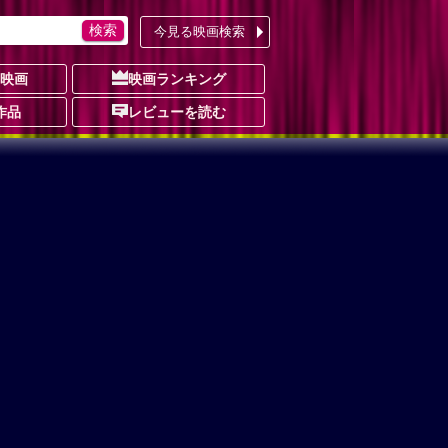
今見る映画検索
の映画
映画ランキング
作品
レビューを読む