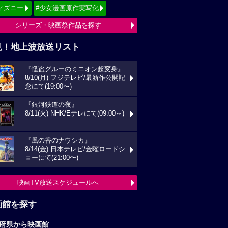
ィズニー
#少女漫画原作実写化
シリーズ・映画祭作品を探す
見！地上波放送リスト
『怪盗グルーのミニオン超変身』
8/10(月) フジテレビ/最新作公開記
念にて(19:00〜)
『銀河鉄道の夜』
8/11(火) NHK/Eテレにて(09:00～)
『風の谷のナウシカ』
8/14(金) 日本テレビ/金曜ロードシ
ョーにて(21:00〜)
映画TV放送スケジュールへ
画館を探す
府県から映画館