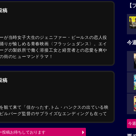
【
の投稿
ーが当時女子大生のジェニファー・ビールスの恋人役
今
踊りが愉しめる青春映画〈フラッシュダンス〉。エイ
ーグの製鉄所で働く溶接工女と経営者との恋愛を爽や
の街のヒューマンドラマ！
の投稿
を観て来て「佳かったす,トム・ハンクスの出ている映
ピルバーグ監督のサプライズなエンディングも在って
今週
ー投稿お待ちしております