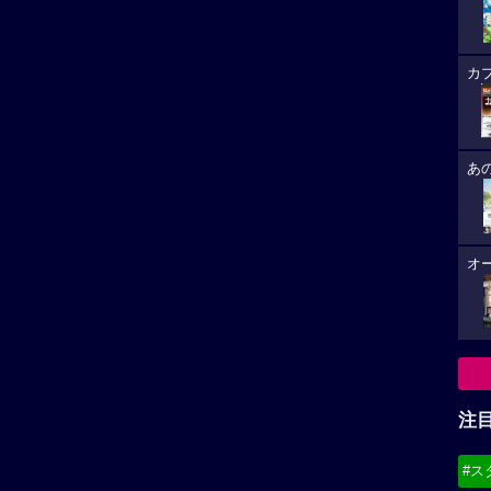
カ
あ
オ
注
#ス