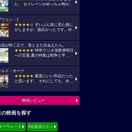
た。 セイレーンがめっちゃ怖か...
プリコン・1
★★★★
☆ ずいぶん前に見た感じ
がしますが、面白かったです。作...
の花が咲く丘で、君とまた出会えたら。
★★★★★
NHKラジオ深夜便明日
への言葉,夏の特集は戦争と平...
ールド・オーク
★★★★★
素直にいい作品だった
と思います。 それにしても、永...
映画レビュー
目の映画を探す
ターウォーズ
#名探偵コナン