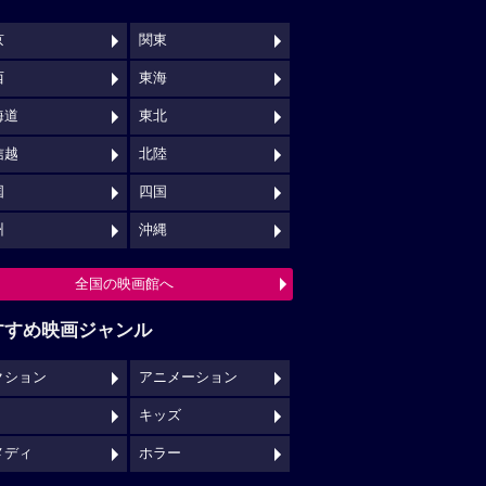
京
関東
西
東海
海道
東北
信越
北陸
国
四国
州
沖縄
全国の映画館へ
すすめ映画ジャンル
クション
アニメーション
キッズ
メディ
ホラー