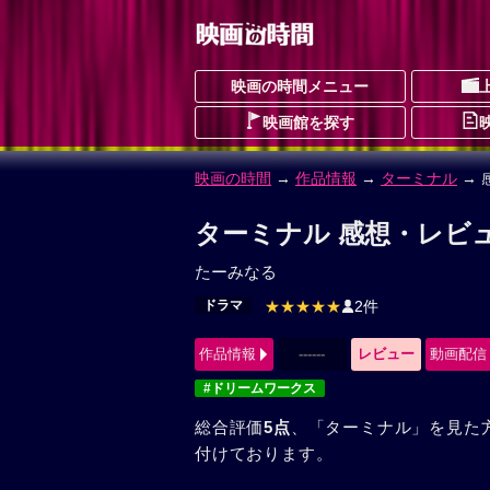
映画の時間メニュー
映画館を探す
映画の時間
→
作品情報
→
ターミナル
→ 
ターミナル 感想・レビュ
たーみなる
ドラマ
★★★★★
2件
作品情報
------
レビュー
動画配信
#ドリームワークス
総合評価
5点
、「ターミナル」を見た
付けております。