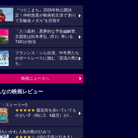
『つりこまち』2026年秋公開決
定！仲村悠菜が映画初主演で“釣り
で五輪金メダル”を目指す
「八つ墓村」悪夢的な予告編解禁、
主題歌は松本孝弘（B’z）率いる
TMGが担当
フランシス・ンら出演。中年男たち
がボートレースに挑む「逆流の男た
ち」
映画ニュースへ
んなの映画レビュー
イ・ストーリー5
★★★★★
最近街を歩いていても
小さい子（特に3、4歳児）がi...
画ちいかわ 人魚の島のひみつ
★★★★
☆ 小6の子供と行きまし