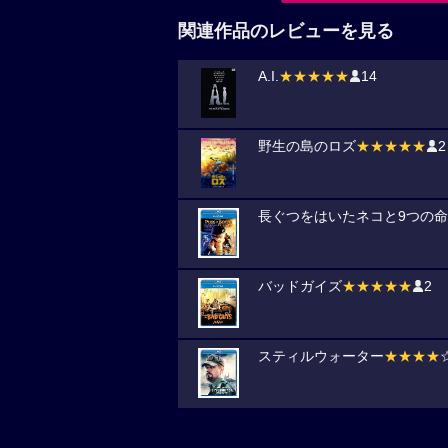
関連作品のレビューを見る
A.I.
★★★★★
14
野生の島のロズ
★★★★★
2
長ぐつをはいたネコと9つの命
バッドガイズ
★★★★★
2
スティルウォーター
★★★★