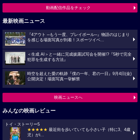
動画配信作品をチェック
最新映画ニュース
『4アウト ─もう一度、プレイボール─』物語のはじまり
を感じる場面写真が到着！スポーツイベ...
＜生成 AI＞と一緒に完成披露試写会を開催!?『5秒で完全
犯罪を生成する方法』
時空を超えた愛の軌跡『僕の一年、君の一日』9月4日(金)
公開決定！場面写真一挙解禁
映画ニュースへ
みんなの映画レビュー
トイ・ストーリー5
★★★★★
最近街を歩いていても小さい子（特に3、4歳
児）がi...