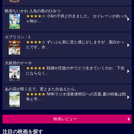
映画ちいかわ 人魚の島のひみつ
★★★★
☆ 小6の子供と行きました。 セイレーンがめっち
ゃ怖か...
カプリコン・1
★★★★
☆ ずいぶん前に見た感じがしますが、面白かっ
たです。作...
大統領のケーキ
★★★★★
戦禍や圧政の中でどう生きていくのか、下劣
にならなく...
あの花が咲く丘で、君とまた出会えたら。
★★★★★
NHKラジオ深夜便明日への言葉,夏の特集は戦
争と平...
映画レビュー
注目の映画を探す