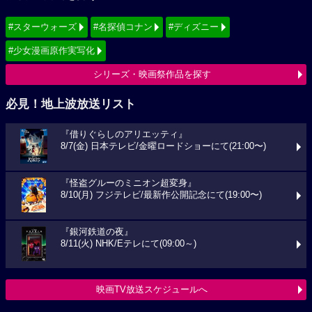
#スターウォーズ
#名探偵コナン
#ディズニー
#少女漫画原作実写化
シリーズ・映画祭作品を探す
必見！地上波放送リスト
『借りぐらしのアリエッティ』
8/7(金) 日本テレビ/金曜ロードショーにて(21:00〜)
『怪盗グルーのミニオン超変身』
8/10(月) フジテレビ/最新作公開記念にて(19:00〜)
『銀河鉄道の夜』
8/11(火) NHK/Eテレにて(09:00～)
映画TV放送スケジュールへ