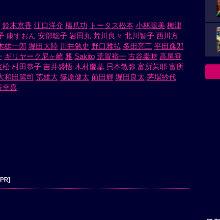
一
鈴木京香
江口洋介
橋爪功
トータス松本
小林聡美
梅津
子
康すおん
安部聡子
岩田丸
荒川良々
北川智子
西川方
木雄一郎
堀田大陸
川井勉史
野口雅弘
多田亮三
平田逸郎
一
ギリヤーク尼ヶ崎
雅
Sakito
荒賀裕一
古谷泰時
高尾登
宝松
村田恭子
吉井盛悟
木村慶基
貝本敏弥
富所茉耶
富所
大和田篤司
荒雄大
篠原健太
前田輝
堀田良太
茅場紗代
谷幸喜
[PR]