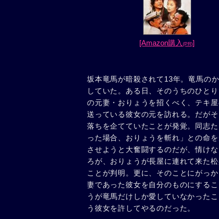
[Amazon購入
]
(PR)
坂本竜馬が暗殺されて13年。竜馬の
していた。ある日、そのうちのひとり
の元妻・おりょうを招くべく、テキ屋
送っている彼女の元を訪れる。だがそ
落ちを企てていたことが発覚。同志た
った場合、おりょうを斬れ」との命を
させようと大奮闘するのだが、情けな
ろが、おりょうが長屋に連れて来た松
ことが判明。更に、そのことにがっか
妻であった彼女を自分のものにするこ
うが竜馬だけしか愛していなかったこ
う彼女を許してやるのだった。