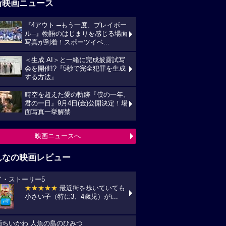
新映画ニュース
『4アウト ─もう一度、プレイボー
ル─』物語のはじまりを感じる場面
写真が到着！スポーツイベ...
＜生成 AI＞と一緒に完成披露試写
会を開催!?『5秒で完全犯罪を生成
する方法』
時空を超えた愛の軌跡『僕の一年、
君の一日』9月4日(金)公開決定！場
面写真一挙解禁
映画ニュースへ
んなの映画レビュー
イ・ストーリー5
★★★★★
最近街を歩いていても
小さい子（特に3、4歳児）がi...
画ちいかわ 人魚の島のひみつ