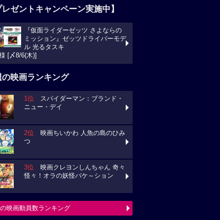
プレゼントキャンペーン実施中】
『仮面ライダーゼッツ さよならの
ミッション』ゼッツドライバーモデ
ル 光るタスキ
様 [〆8/6(木)]
週の映画ランキング
1位
スパイダーマン：ブランド・
ニュー・デイ
2位
映画ちいかわ 人魚の島のひみ
つ
3位
映画クレヨンしんちゃん 奇々
怪々！オラの妖怪バケ～ション
の映画動員数ランキング