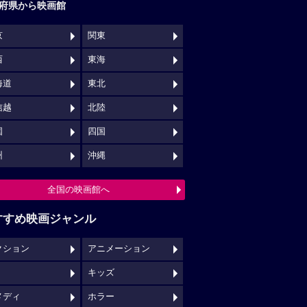
府県から映画館
京
関東
西
東海
海道
東北
信越
北陸
国
四国
州
沖縄
全国の映画館へ
すすめ映画ジャンル
クション
アニメーション
キッズ
メディ
ホラー