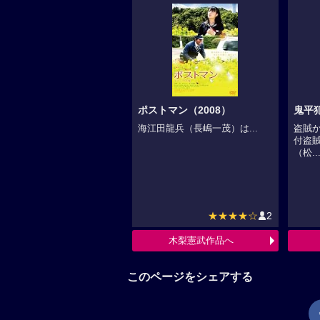
ポストマン（2008）
鬼平
海江田龍兵（長嶋一茂）は...
盗賊か
付盗
（松..
★★★★☆
2
木梨憲武作品へ
このページをシェアする