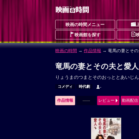
映画の時間メニュー
映画館を探す
映画の時間
→
作品情報
→ 竜馬の妻とその
竜馬の妻とその夫と愛人
りょうまのつまとそのおっととあいじん
コメディ
時代劇
-
作品情報
------
レビュー
動画配信