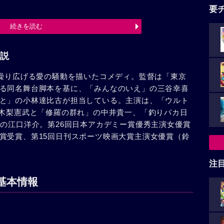
要
続きを読む
説
が繰り広げる愛の騒動を描いたコメディ。監督は「東京
る同名舞台脚本を基に、「みんなのいえ」の三谷幸喜
と」の小林達比古が担当している。主演は、「ウルト
の木梨憲武と「修羅の群れ」の中井貴一、「釣りバカ日
」の江口洋介。第26回日本アカデミー賞優秀主演女優賞
賞受賞、第15回日刊スポーツ映画大賞主演女優賞（鈴
注
基本情報