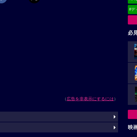
#デ
必
（
広告を非表示にするには
）
映