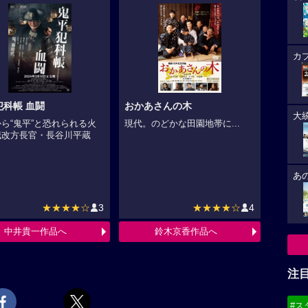
カ
犯科帳 血闘
おかあさんの木
大
ら“鬼平”と恐れられる火
現代。のどかな田園地帯に...
賊改方長官・長谷川平蔵
.
あ
★★★★☆
3
★★★★☆
4
中井貴一作品へ
鈴木京香作品へ
注
#ス