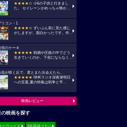
★★★★
☆ 小6の子供と行きまし
た。 セイレーンがめっちゃ怖か...
プリコン・1
★★★★
☆ ずいぶん前に見た感じ
がしますが、面白かったです。作...
統領のケーキ
★★★★★
戦禍や圧政の中でどう
生きていくのか、下劣にならなく...
の花が咲く丘で、君とまた出会えたら。
★★★★★
NHKラジオ深夜便明日
への言葉,夏の特集は戦争と平...
映画レビュー
目の映画を探す
ターウォーズ
#名探偵コナン