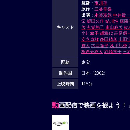
監督
：
市川準
原作
：
三谷幸喜
出演
：
木梨憲武
中井貴
栄
嶋田久作
鮎川浩
森康
キャスト
啓
玄覚悠子
東山麻美
鈴
小川幸子
綱雅代
高尾優
安念貞雄
多田精孝
山田
雅人
木口隆平
浅川礼奈
板倉来衣人
谷崎嘉子
三
配給
東宝
制作国
日本（2002）
上映時間
115分
動
画配信で映画を観よう！