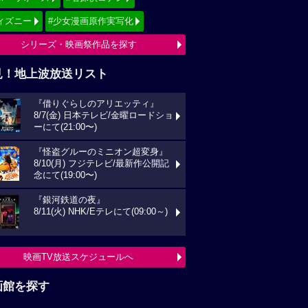
ィズニー
#少女漫画原作実写化
シリーズ・映画祭作品を探す
見！地上波放送リスト
『借りぐらしのアリエッティ』
8/7(金) 日本テレビ/金曜ロードショ
ーにて(21:00〜)
『怪盗グルーのミニオン超変身』
8/10(月) フジテレビ/最新作公開記
念にて(19:00〜)
『銀河鉄道の夜』
8/11(火) NHK/Eテレにて(09:00～)
映画TV放送スケジュールへ
画館を探す