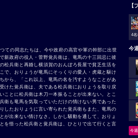
【
4名
今
かつての同志たちは、今や政府の高官や軍の幹部に出世
で新政府の役人・菅野覚兵衛は、竜馬の十三回忌に彼
の松兵衛と再婚し横須賀のおんぼろ長屋で貧乏生活を
こで、おりょうが竜馬にそっくりの愛人・虎蔵と駆け
ちから、「これ以上、竜馬の名を汚すようなことがあ
受けた覚兵衛は、夫である松兵衛におりょうを取り戻
いことに松兵衛は木刀一本振ることが出来ない。とこ
兵衛も竜馬を気取っていただけの情けない男であった
りしたおりょうに言い寄られた覚兵衛もまた、竜馬の
とが出来ない情けなさ。しかし騒動を通して、おりょ
とを悟った松兵衛と覚兵衛は、ひとりで出て行くと言
今週