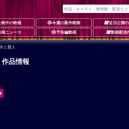
上映中の映画
今週の新作映画
近日公開
映画ニュース
予告編動画
動画配信
夫と愛人
 作品情報