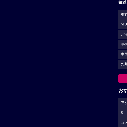
都道
東
関
北
甲
中
九
お
ア
SF
コ