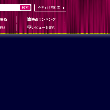
今見る映画検索
の映画
映画ランキング
作品
レビューを読む