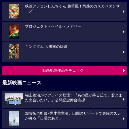
映画クレヨンしんちゃん 超華麗！灼熱のカスカベダンサ
ーズ
プロジェクト・ヘイル・メアリー
キングダム 大将軍の帰還
動画配信作品をチェック
最新映画ニュース
福山雅治がサプライズ登壇！『あの星が降る丘で、君とま
た出会いたい。』公開記念舞台挨拶
加藤拓也監督×黒木華主演。山間のリゾートで夫婦のズレ
が募る「日曜のあと」