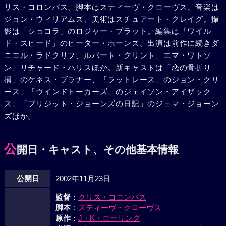
リス・コロンバス、脚本はスティーヴ・クローヴス、音楽は
ジョン・ウィリアムズ、美術はスチュアート・クレイグ。撮
影は「ショコラ」のロジャー・プラット。編集は「ワイル
ド・スピード」のピーター・ホーンズ。出演は前作に続きダ
ニエル・ラドクリフ、ルパート・グリント、エマ・ワトソ
ン、リチャード・ハリスほか。新キャストは「恋の骨折り
損」のケネス・ブラナー、「ラットレース」のジョン・クリ
ース、「ウインドトーカーズ」のジェイソン・アイザック
ス、「ブリジット・ジョーンズの日記」のジェマ・ジョーン
ズほか。
公
開日・キャスト、その他基本情報
公開日
2002年11月23日
監督
：
クリス・コロンバス
脚本
：
スティーヴ・クローヴス
原作
：
J・K・ローリング