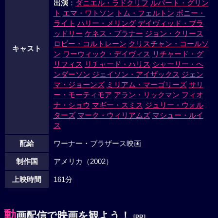
出演
：
ダニエル・ラドクリフ
ルパート・グリン
ト
エマ・ワトソン
トム・フェルトン
ボニー・
ライト
ハリー・メリング
デイヴィッド・ブラ
ッドリー
ケネス・ブラナー
ジョン・クリース
ロビー・コルトレーン
クリスチャン・コールソ
キャスト
ン
ワーウィック・デイヴィス
リチャード・グ
リフィス
リチャード・ハリス
シャーリー・ヘ
ンダーソン
ジェイソン・アイザックス
ジェン
マ・ジョーンズ
ミリアム・マーゴリーズ
サリ
ー・モーティモア
アラン・リックマン
フィオ
ナ・ショウ
マギー・スミス
ジュリー・ウォル
ターズ
マーク・ウィリアムズ
マシュー・ルイ
ス
配給
ワーナー・ブラザース映画
制作国
アメリカ（2002）
上映時間
161分
動
画配信で映画を観よう！
[PR]