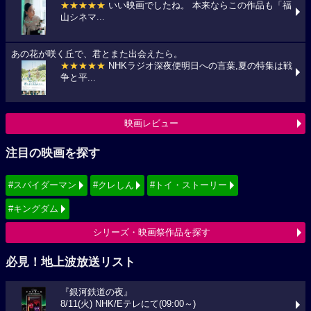
★★★★★
いい映画でしたね。 本来ならこの作品も「福
山シネマ...
あの花が咲く丘で、君とまた出会えたら。
★★★★★
NHKラジオ深夜便明日への言葉,夏の特集は戦
争と平...
映画レビュー
注目の映画を探す
#スパイダーマン
#クレしん
#トイ・ストーリー
#キングダム
シリーズ・映画祭作品を探す
必見！地上波放送リスト
『銀河鉄道の夜』
8/11(火) NHK/Eテレにて(09:00～)