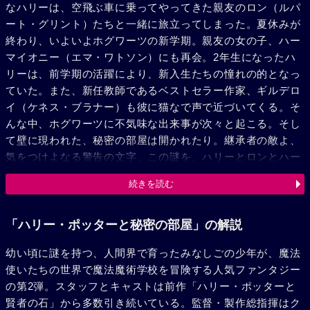
なハリーは、空飛ぶ車に乗ってやってきた親友のロン（ルパ
ート・グリント）たちと一緒に旅立ってしまった。夏休みが
終わり、いよいよホグワーツの新学期。親友の女の子、ハー
マイオニー（エマ・ワトソン）にも再会。2年生になったハ
リーは、前学期の活躍により、新入生たちの憧れの的となっ
ていた。また、新任教師であるベストセラー作家、ギルデロ
イ（ケネス・ブラナー）も彼に猫なで声で近づいてくる。そ
んな中、ホグワーツに不気味な出来事が次々と起こる。そし
て壁に現われた、秘密の部屋は開かれたり。継承者の敵よ、
気をつけよなる警告の文字。この謎を、ハリーとロンとハー
マイオニーは調べようとする。やがて秘密の部屋を探しあて
続きを読む
たハリーたちは、それを開いたのがロンの妹であるジニーと
分かるが、彼女を操っていたのは、かつてホグワーツの生徒
だった亡霊トム・リドル（クリスチャン・コールソン）だっ
「ハリー・ポッターと秘密の部屋」の解説
た。彼こそ闇の魔法使いヴォルデモート。ハリーは襲いかか
幼い頃に謎を持つ、人間界で育ったみなしごの少年が、魔法
ってくる大きな毒蛇とトムを退治して、ロンやジニーと共に
使いたちの世界で魔法魔術学校を冒険する人気ファンタジー
秘密の部屋から無事戻ってくるのだった。
の第2弾。スタッフとキャストは前作「ハリー・ポッターと
賢者の石」から多数引き続いている。監督・製作総指揮はク