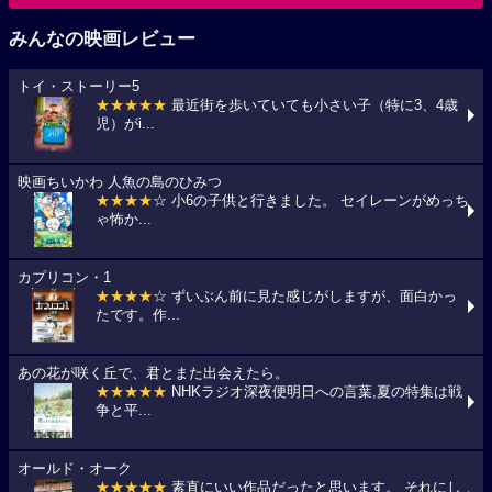
みんなの映画レビュー
トイ・ストーリー5
★★★★★
最近街を歩いていても小さい子（特に3、4歳
児）がi...
映画ちいかわ 人魚の島のひみつ
★★★★
☆ 小6の子供と行きました。 セイレーンがめっち
ゃ怖か...
カプリコン・1
★★★★
☆ ずいぶん前に見た感じがしますが、面白かっ
たです。作...
あの花が咲く丘で、君とまた出会えたら。
★★★★★
NHKラジオ深夜便明日への言葉,夏の特集は戦
争と平...
オールド・オーク
★★★★★
素直にいい作品だったと思います。 それにし