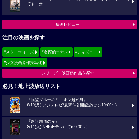
ても、永...
映画レビュー
注目の映画を探す
#スターウォーズ
#名探偵コナン
#ディズニー
#少女漫画原作実写化
シリーズ・映画祭作品を探す
必見！地上波放送リスト
『怪盗グルーのミニオン超変身』
8/10(月) フジテレビ/最新作公開記念にて(19:00〜)
『銀河鉄道の夜』
8/11(火) NHK/Eテレにて(09:00～)