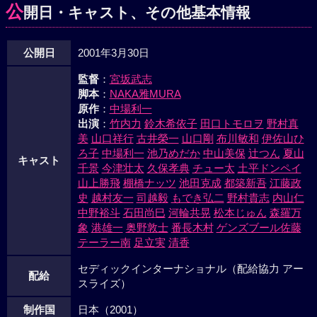
公
開日・キャスト、その他基本情報
公開日
2001年3月30日
監督
：
宮坂武志
脚本
：
NAKA雅MURA
原作
：
中場利一
出演
：
竹内力
鈴木希依子
田口トモロヲ
野村真
美
山口祥行
古井榮一
山口剛
布川敏和
伊佐山ひ
ろ子
中場利一
池乃めだか
中山美保
辻つん
夏山
キャスト
千景
今津壮太
久保孝典
チュー太
土平ドンペイ
山上勝飛
棚橋ナッツ
池田克成
都築新吾
江藤政
史
越村友一
司越毅
もでき弘二
野村貴志
内山仁
中野裕斗
石田尚巳
河輪共晃
松本じゅん
森羅万
象
港雄一
奥野敦士
番長木村
ゲンズブール佐藤
テーラー南
足立実
清香
セディックインターナショナル（配給協力 アー
配給
スライズ）
制作国
日本（2001）