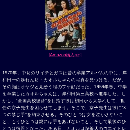
[Amazon購入
]
(PR)
1970年、中坊のリイチとガスは昔の卒業アルバムの中に、岸
和田一の暴れん坊・カオルちゃんの写真を見つける。だが、
その顔はオヤジと見紛う程のフケ顔だった。1959年春、中学
を卒業したカオルちゃんは、岸和田第三高校へ進学した。し
かし、“全国高校総番”を目指す彼は初日から大暴れして、担
任の京子先生を困らせてしまう。そこで、京子先生は彼に“3
つの禁じ手”を約束させる。そのひとつは女を泣かさないこ
と、もうひとつは親には手をあげないこと、そして最後のひ
とつは宿題となった。ある日、カオルは喫茶店のウエイトレ