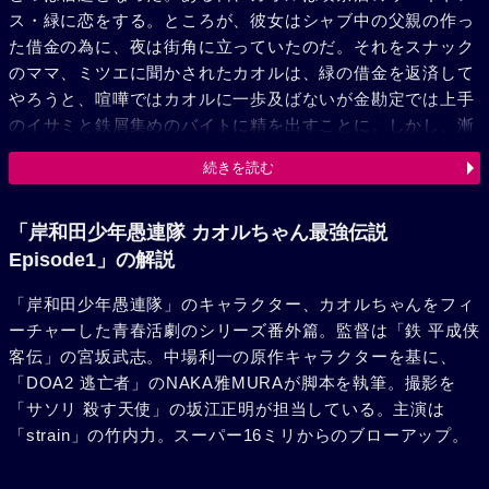
ス・緑に恋をする。ところが、彼女はシャブ中の父親の作っ
た借金の為に、夜は街角に立っていたのだ。それをスナック
のママ、ミツエに聞かされたカオルは、緑の借金を返済して
やろうと、喧嘩ではカオルに一歩及ばないが金勘定では上手
のイサミと鉄屑集めのバイトに精を出すことに。しかし、漸
く返済額を稼ぎ終わった時、緑の父親は島田組に殺され、緑
続きを読む
も誘拐されてしまった。緑を取り戻すべく島田組に乗り込ん
でいったカオルは、ヤー公相手に大立ち回りを展開。無事、
緑を助けることに成功するも、それが元で退学処分に遭って
「岸和田少年愚連隊 カオルちゃん最強伝説
しまう。その後、緑は伊香保に暮らす母親の元へ引き取られ
Episode1」の解説
て行き、カオルの初恋は終わりを告げた。そして、1970年。
「岸和田少年愚連隊」のキャラクター、カオルちゃんをフィ
京子先生との宿題を引きずる相変わらず暴れん坊のカオル
ーチャーした青春活劇のシリーズ番外篇。監督は「鉄 平成侠
は、今日も今日とて、高校時代から彼を勝手にライヴァルと
客伝」の宮坂武志。中場利一の原作キャラクターを基に、
思い込んでちょっかいを出してくる倉本をシバキ倒してい
「DOA2 逃亡者」のNAKA雅MURAが脚本を執筆。撮影を
た。
「サソリ 殺す天使」の坂江正明が担当している。主演は
「strain」の竹内力。スーパー16ミリからのブローアップ。