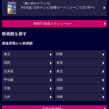
『風の谷のナウシカ』
8/14(金) 日本テレビ/金曜ロードショーにて(21:00〜)
映画TV放送スケジュールへ
映画館を探す
都道府県から映画館
東京
関東
関西
東海
北海道
東北
甲信越
北陸
中国
四国
九州
沖縄
全国の映画館へ