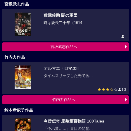
宮坂武志作品
猿飛佐助 闇の軍団
時は慶長二十年（1614...
-
宮坂武志作品へ
竹内力作品
テルマエ・ロマエII
タイムスリップした先であ...
★★★☆
☆
10
竹内力作品へ
鈴木希依子作品
今昔伝奇 座敷童百物語 100Tales
「今ハ昔……」盲目の琵琶...