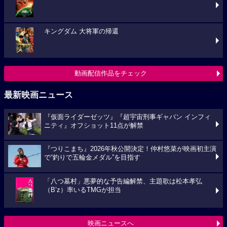
キングダム 大将軍の帰還
動画配信作品をチェック
最新映画ニュース
『仮面ライダーゼッツ』『超宇宙刑事ギャバン インフィ
ニティ』オフショット11点が解禁
『つりこまち』2026年秋公開決定！仲村悠菜が映画初主演
で“釣りで五輪金メダル”を目指す
「八つ墓村」悪夢的な予告編解禁、主題歌は松本孝弘
（B’z）率いるTMGが担当
映画ニュースへ