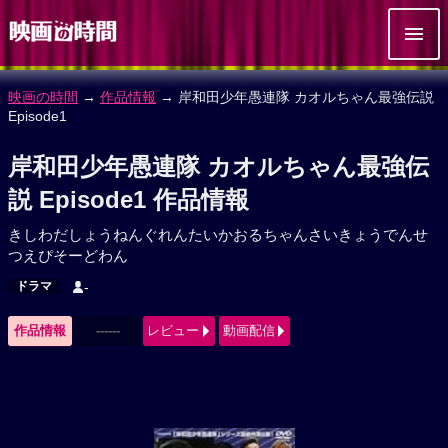
映画の時間
→
作品情報
→ 岸和田少年愚連隊 カオルちゃん最強伝説
Episode1
岸和田少年愚連隊 カオルちゃん最強伝
説 Episode1 作品情報
きしわだしょうねんぐれんたいかおるちゃんさいきょうでんせ
つえぴそーどわん
ドラマ
-
作品情報
------
レビュー
動画配信