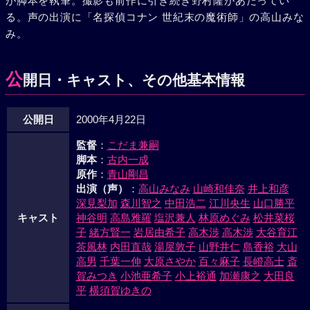
が脚本を執筆。撮影も前作に引き続き野村隆があたってい
た。彼は、かつて若くして外科の名医と呼ばれた人物であっ
る。声の出演に「名探偵コナン 世紀末の魔術師」の高山みな
たが、手術中、それをやっかんだ仁野に手をわざと傷つけら
み。
れたのを怨みに思い、彼を殺害。更に、再捜査の情報を入手
し、奈良沢たちを殺害したのだ。そして、彼の次なる標的は
蘭だった。記憶を回復しようと訪れた、新一との想い出の場
公
開日・キャスト、その他基本情報
所・トロピカルランドで風戸に襲われる蘭。そんな彼女を必
死で守ろうとするコナン。激しい攻防戦が展開され、見事コ
公開日
2000年4月22日
ナンは風戸を目暮警部らに引き渡すことに成功する。こうし
て事件は解決され、蘭の記憶も無事戻るのであった。
監督
：
こだま兼嗣
脚本
：
古内一成
原作
：
青山剛昌
出演（声）
：
高山みなみ
山崎和佳奈
井上和彦
深見梨加
森川智之
中田浩二
江川央生
山口勝平
キャスト
神谷明
高島雅羅
塩沢兼人
林原めぐみ
松井菜桜
子
緒方賢一
岩居由希子
高木渉
高木渉
大谷育江
茶風林
内田直哉
湯屋敦子
山野井仁
島香裕
大山
高男
千葉一伸
大原さやか
百々麻子
長嶝高士
斎
賀みつき
小池亜希子
小上裕通
加瀬康之
大田良
平
横須賀ゆきの