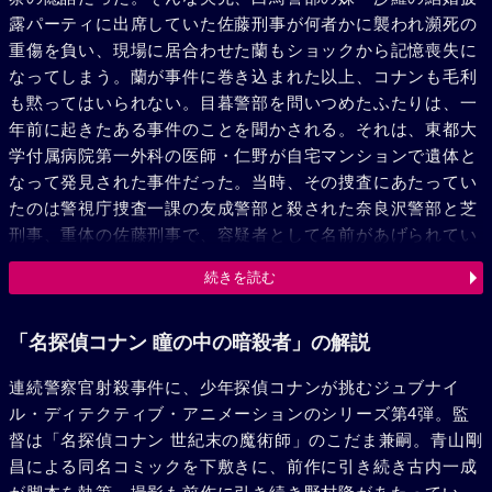
露パーティに出席していた佐藤刑事が何者かに襲われ瀕死の
重傷を負い、現場に居合わせた蘭もショックから記憶喪失に
なってしまう。蘭が事件に巻き込まれた以上、コナンも毛利
も黙ってはいられない。目暮警部を問いつめたふたりは、一
年前に起きたある事件のことを聞かされる。それは、東都大
学付属病院第一外科の医師・仁野が自宅マンションで遺体と
なって発見された事件だった。当時、その捜査にあたってい
たのは警視庁捜査一課の友成警部と殺された奈良沢警部と芝
刑事、重体の佐藤刑事で、容疑者として名前があげられてい
たのは、薬の横流しをしていた仁野を強請っていた小田切警
続きを読む
視長の息子・敏也だった。しかし、証拠不十分と捜査中に友
成警部が心臓発作で急死してしまったこともあって、事件は
仁野の自殺として処理されたのである。だが、最近になって
「名探偵コナン 瞳の中の暗殺者」の解説
奈良沢警部らは独自に再捜査を始めていて、今回の事件はそ
連続警察官射殺事件に、少年探偵コナンが挑むジュブナイ
の矢先に発生したのだ。話のあらましを聞いたコナンは、早
ル・ディテクティブ・アニメーションのシリーズ第4弾。監
速敏也の身辺を洗うが、そんな彼らの前に仁野の妹・環、友
督は「名探偵コナン 世紀末の魔術師」のこだま兼嗣。青山剛
成警部の息子の真という新たな容疑者が現れる。だが、真犯
昌による同名コミックを下敷きに、前作に引き続き古内一成
人は米花薬師野病院の精神科医・風戸であることが判明し