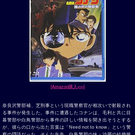
[Amazon購入
]
(PR)
奈良沢警部補、芝刑事という現職警察官が相次いで射殺され
る事件が発生した。事件に遭遇したコナンは、毛利と共に目
暮警部や白鳥警部から事件の詳しい情報を聞き出そうとする
が、彼らの口から出た言葉は「Need not to know」という警
察の隠語だった。そんな矢先、白鳥警部の妹・沙羅の結婚披