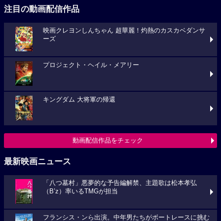
注目の動画配信作品
映画クレヨンしんちゃん 超華麗！灼熱のカスカベダンサ
ーズ
プロジェクト・ヘイル・メアリー
キングダム 大将軍の帰還
動画配信作品をチェック
最新映画ニュース
「八つ墓村」悪夢的な予告編解禁、主題歌は松本孝弘
（B’z）率いるTMGが担当
フランシス・ンら出演。中年男たちがボートレースに挑む