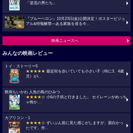
「逆流の男たち」
『ブルーヘロン』10月23日(金)公開決定！ポスタービジュ
アル&特報解禁―ある家族を巡る今...
映画ニュースへ
みんなの映画レビュー
トイ・ストーリー5
★★★★★
最近街を歩いていても小さい子（特に3、4歳
児）がi...
映画ちいかわ 人魚の島のひみつ
★★★★
☆ 小6の子供と行きました。 セイレーンがめっち
ゃ怖か...
カプリコン・1
★★★★
☆ ずいぶん前に見た感じがしますが、面白かっ
たです。作...