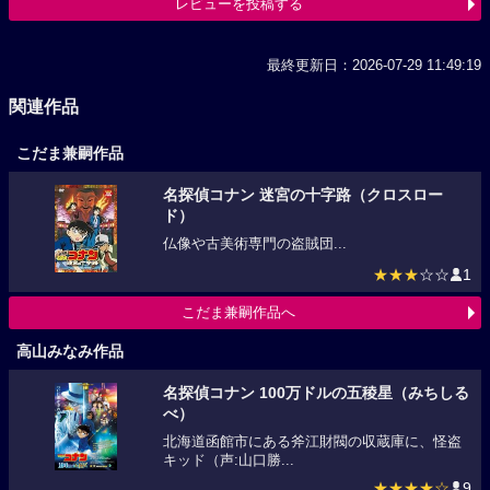
レビューを投稿する
最終更新日：2026-07-29 11:49:19
関連作品
こだま兼嗣作品
名探偵コナン 迷宮の十字路（クロスロー
ド）
仏像や古美術専門の盗賊団...
★★★
☆☆
1
こだま兼嗣作品へ
高山みなみ作品
名探偵コナン 100万ドルの五稜星（みちしる
べ）
北海道函館市にある斧江財閥の収蔵庫に、怪盗
キッド（声:山口勝...
★★★★☆
9