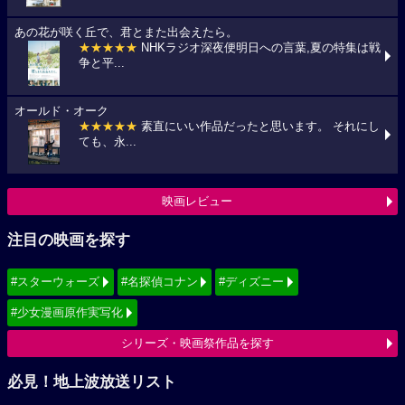
あの花が咲く丘で、君とまた出会えたら。
★★★★★
NHKラジオ深夜便明日への言葉,夏の特集は戦
争と平...
オールド・オーク
★★★★★
素直にいい作品だったと思います。 それにし
ても、永...
映画レビュー
注目の映画を探す
#スターウォーズ
#名探偵コナン
#ディズニー
#少女漫画原作実写化
シリーズ・映画祭作品を探す
必見！地上波放送リスト