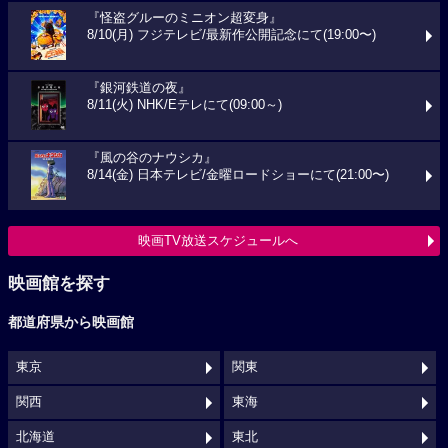
『怪盗グルーのミニオン超変身』
8/10(月) フジテレビ/最新作公開記念にて(19:00〜)
『銀河鉄道の夜』
8/11(火) NHK/Eテレにて(09:00～)
『風の谷のナウシカ』
8/14(金) 日本テレビ/金曜ロードショーにて(21:00〜)
映画TV放送スケジュールへ
映画館を探す
都道府県から映画館
東京
関東
関西
東海
北海道
東北