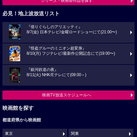
シリーズ・映画祭作品を探す
必見！地上波放送リスト
『借りぐらしのアリエッティ』
8/7(金) 日本テレビ/金曜ロードショーにて(21:00〜)
『怪盗グルーのミニオン超変身』
8/10(月) フジテレビ/最新作公開記念にて(19:00〜)
『銀河鉄道の夜』
8/11(火) NHK/Eテレにて(09:00～)
映画TV放送スケジュールへ
映画館を探す
都道府県から映画館
東京
関東