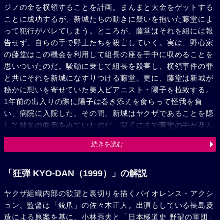
ジノの金を横領することを計画。まんまと大金をゲットする
ことに成功するが、新城たちの動きに疑いを抱いた藤堂によ
って犯行がバレてしまう。ところが、藤堂はそれを組には報
告せず、自らの手で野上たちを殺害していく。実は、野心家
の藤堂はこの機会を利用して組長の座を手中に収めることを
思いついたのだ。騒動に乗じて組長を殺害し、横領事件の罪
と共にそれを新城になすりつける藤堂。更に、藤堂は新城が
秘かに想いを寄せていた美人ピアニスト・陽子を拉致する。
1年前の出入りの際に陽子は巻き添えを食らって怪我を負
い、病院に入院した。その間、新城はヤクザであることを隠
して彼女の面倒をみていたのだ。陽子にまで藤堂の手が及ん
だことを知った新城は、彼女を守るべく藤堂との対決に赴く
続きを読む
が、すんでのところで藤堂を取り逃がしてしまう。そして1
年後、いよいよ決着をつけるべく、新城は藤堂の経営するデ
ィスコへ乗り込んでいくのであった。
「狂弾 KYO-DAN（1999）」の解説
ヤクザ組織内部の欲望と裏切りを描くバイオレンス・アクシ
ョン。監督は「銃爪」の佐々木正人。出演もしている長島慶
造による原案を基に、小林秀夫と「日本極道史 野望の軍団」