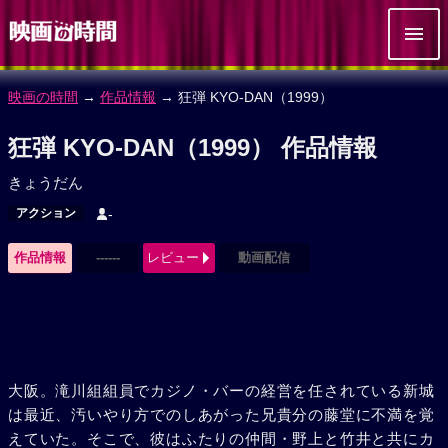
映画の時間
→
作品情報
→ 狂弾 KYO-DAN（1999）
狂弾 KYO-DAN（1999） 作品情報
きょうだん
アクション
-
作品情報
------
レビュー
動画配信
大阪。滝川組組員でカジノ・バーの経営を任されている新城
は最近、汚いやり方でのしあがった兄貴分の藤堂に不満を覚
えていた。そこで、彼はふたりの仲間・野上と竹井と共にカ