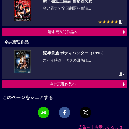
新・極道三国志 首都攻防篇
金と暴力で全国制覇を目論...
★★★★★
1
清水宏次朗作品へ
今井恵理作品
泥棒貴族 ボディハンター（1996）
スパイ映画オタクの田所は...
-
今井恵理作品へ
このページをシェアする
（
広告を非表示にするには
）