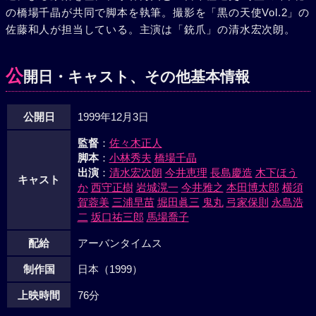
の橋場千晶が共同で脚本を執筆。撮影を「黒の天使Vol.2」の
佐藤和人が担当している。主演は「銃爪」の清水宏次朗。
公
開日・キャスト、その他基本情報
公開日
1999年12月3日
監督
：
佐々木正人
脚本
：
小林秀夫
橋場千晶
出演
：
清水宏次朗
今井恵理
長島慶造
木下ほう
キャスト
か
西守正樹
岩城滉一
今井雅之
本田博太郎
横須
賀蓉美
三浦早苗
堀田眞三
鬼丸
弓家保則
永島浩
二
坂口祐三郎
馬場喬子
配給
アーバンタイムス
制作国
日本（1999）
上映時間
76分