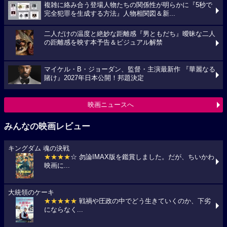
複雑に絡み合う登場人物たちの関係性が明らかに『5秒で
完全犯罪を生成する方法』人物相関図＆新...
二人だけの温度と絶妙な距離感『男ともだち』曖昧な二人
の距離感を映す本予告＆ビジュアル解禁
マイケル・B・ジョーダン、監督・主演最新作 『華麗なる
賭け』2027年日本公開！邦題決定
映画ニュースへ
みんなの映画レビュー
キングダム 魂の決戦
★★★★
☆ 勿論IMAX版を鑑賞しました。だが、ちいかわ
映画に...
大統領のケーキ
★★★★★
戦禍や圧政の中でどう生きていくのか、下劣
にならなく...