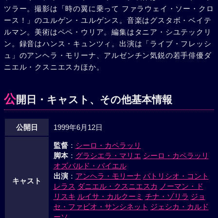
ツラー。撮影は「時の翼に乗って ファラウェイ・ソー・クロ
ース！」のユルゲン・ユルゲンス。音楽はグスタボ・ベイテ
ルマン。美術はペペ・ウリア。編集はタニア・シユテックリ
ン。録音はハンス・キュンツィ。出演は「ライブ・フレッシ
ュ」のアンヘラ・モリーナ、アルゼンチン気鋭の若手俳優ダ
ニエル・クスニエスカほか。
公
開日・キャスト、その他基本情報
公開日
1999年6月12日
監督
：
シーロ・カペラッリ
脚本
：
グラシエラ・マリエ
シーロ・カペラッリ
オズバルド・バイエル
出演
：
アンヘラ・モリーナ
パトリシオ・コント
キャスト
レラス
ダニエル・クスニエスカ
ノーマン・ド
リスキ
ルイサ・カルクーミ
チナ・ゾリラ
ジョ
セ・ファビオ・サンシネット
ジェシカ・カルド
ーソ