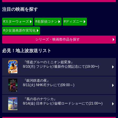
注目の映画を探す
#スターウォーズ
#名探偵コナン
#ディズニー
#少女漫画原作実写化
シリーズ・映画祭作品を探す
必見！地上波放送リスト
『怪盗グルーのミニオン超変身』
8/10(月) フジテレビ/最新作公開記念にて(19:00〜)
『銀河鉄道の夜』
8/11(火) NHK/Eテレにて(09:00～)
『風の谷のナウシカ』
8/14(金) 日本テレビ/金曜ロードショーにて(21:00〜)