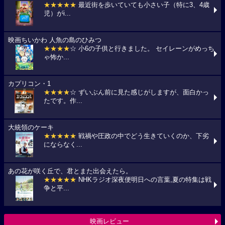
★★★★★
最近街を歩いていても小さい子（特に3、4歳
児）がi...
映画ちいかわ 人魚の島のひみつ
★★★★
☆ 小6の子供と行きました。 セイレーンがめっち
ゃ怖か...
カプリコン・1
★★★★
☆ ずいぶん前に見た感じがしますが、面白かっ
たです。作...
大統領のケーキ
★★★★★
戦禍や圧政の中でどう生きていくのか、下劣
にならなく...
あの花が咲く丘で、君とまた出会えたら。
★★★★★
NHKラジオ深夜便明日への言葉,夏の特集は戦
争と平...
映画レビュー