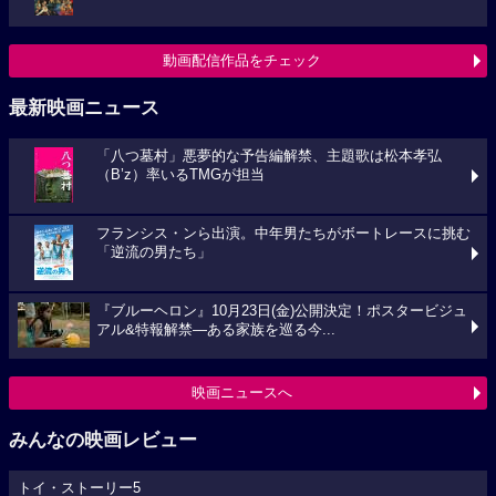
動画配信作品をチェック
最新映画ニュース
「八つ墓村」悪夢的な予告編解禁、主題歌は松本孝弘
（B’z）率いるTMGが担当
フランシス・ンら出演。中年男たちがボートレースに挑む
「逆流の男たち」
『ブルーヘロン』10月23日(金)公開決定！ポスタービジュ
アル&特報解禁―ある家族を巡る今...
映画ニュースへ
みんなの映画レビュー
トイ・ストーリー5