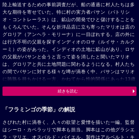
陸上輸送するための事前調査だが、船の通過に村人たちは多
大な期待を寄せていた。特に村の実力者バサン（パトリシ
オ・コントレーラス）は、鉱山の開発でひと儲けすることを
もくろんでいた。そんな折洋品店に立ち寄ったマリオは店の
グロリア（アンヘラ・モリーナ）に一目ぼれする。店の外に
は行方不明の父親を探すインディオのロサ（ルイサ・カルク
ーミ）の姿があった。インディオの土地に鉱山があり、ロサ
の父親がバサンと会うと言って姿を消したと聞いたマリオ
は、グロリアと共に土地問題に関わるようになる。村人たち
の間でバサンに対する様々な噂が渦巻く中、バサンはマリオ
に賄賂を持ちかける一方、かねてから性的関係にあった13歳
のメイド、ファニータ（ジェシカ・カルドーソ）と結婚す
続きを読む
る。そしてロサの父親が持っていた石を分析したところ、金
が含まれていることがわかった。だが船の輸送経路の途中で
地震が起こり、計画は中止に。ロサの父親も結局見つからな
「フラミンゴの季節」の解説
かった。村に残ることに決めたグロリアに石の分析表を手渡
さびれた村に渦巻く、人々の欲望と愛憎を描いた一編。監督
し、車で後にするマリオ。彼の軍の荷台にはバサンを撃ち殺
はシーロ・カペラッリで脚本も担当。脚本はこの他グラシエ
したファニータが息を潜めていた。
ラ・マリエ、オスバルド・バイエル。製作はアルベルト・キ