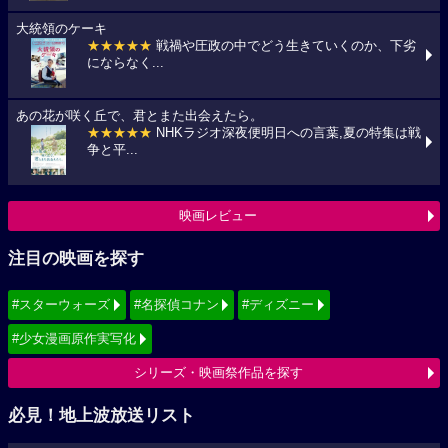
大統領のケーキ
★★★★★
戦禍や圧政の中でどう生きていくのか、下劣
にならなく...
あの花が咲く丘で、君とまた出会えたら。
★★★★★
NHKラジオ深夜便明日への言葉,夏の特集は戦
争と平...
映画レビュー
注目の映画を探す
#スターウォーズ
#名探偵コナン
#ディズニー
#少女漫画原作実写化
シリーズ・映画祭作品を探す
必見！地上波放送リスト