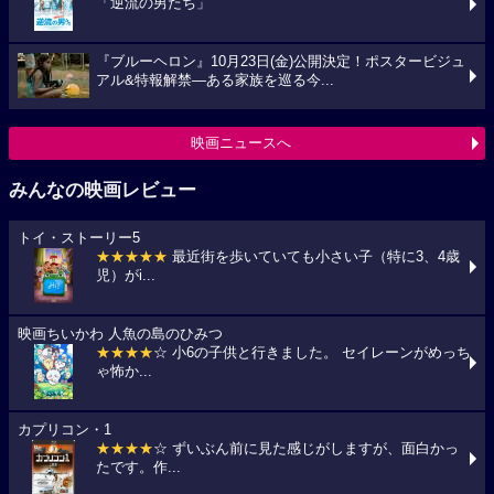
「逆流の男たち」
『ブルーヘロン』10月23日(金)公開決定！ポスタービジュ
アル&特報解禁―ある家族を巡る今...
映画ニュースへ
みんなの映画レビュー
トイ・ストーリー5
★★★★★
最近街を歩いていても小さい子（特に3、4歳
児）がi...
映画ちいかわ 人魚の島のひみつ
★★★★
☆ 小6の子供と行きました。 セイレーンがめっち
ゃ怖か...
カプリコン・1
★★★★
☆ ずいぶん前に見た感じがしますが、面白かっ
たです。作...