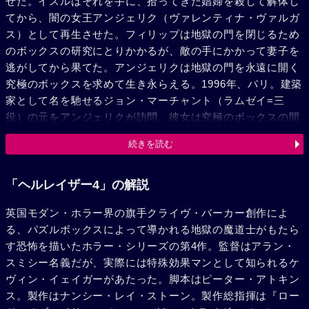
せた。イスルはそれを手に、拾ってきた娼婦を殺して解体し
てから、闇の女王アンジェリク（ヴァレンティナ・ヴァルガ
ス）として再生させた。フィリップは地獄の門を閉じるため
のボックスの研究にとりかかるが、敵の手にかかって妻子を
逃がしてから果てた。アンジェリクは地獄の門を永遠に開く
究極のボックスを求めて生き永らえる。1996年、パリ。建築
家として名を馳せるジョン・マーチャント（ラムゼイ=三
役）の元をアンジェリクが訪問。彼女は究極のボックスの開
発を彼に迫り、魔道士ピンヘッド（ダグ・ブラッドリー）は
続きを読む
ジョンの息子を誘拐して脅迫した。ジョンは研究中だった永
遠に光を保ち続ける装置を作動させて息子を逃がすが、自分
はピンヘッドの手にかかって死ぬ……。そして、ポールは
「ヘルレイザー4」の解説
今、宇宙空間にピンヘッドを呼び出し、いよいよ先祖が果た
英国モダン・ホラー界の旗手クライヴ・バーカー創作によ
せなかった地獄の門の破壊に乗り出したのだ。宇宙警備隊の
る、パズルボックスによって導かれる地獄の魔道士がもたら
メンバーが次々にピンヘッドの餌食になっていく。そしてつ
す恐怖を描いたホラー・シリーズの第4作。監督はアラン・
いに、ピンヘッドとマーチャントの子孫は対面を果たす。
スミシー名義だが、実際には特殊効果マンとして知られるケ
が、それはポールの仕掛けた罠で、彼は鏡の反転像を利用し
ヴィン・イェイガーがあたった。脚本はピーター・アトキン
てすでにリマーと別の宇宙船に逃れていた。宇宙空間でパズ
ス。製作はナンシー・レイ・ストーン。製作総指揮は『ロー
ル・ボックスと化していくステーション。光のスペクトルの