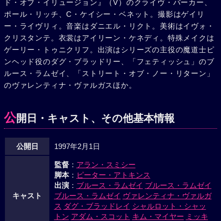
ド・オブ・イリュージョン』（V）のクライヴ・バーカー、
中、地獄の門は閉ざされ、ピンヘッドも共に消滅した。
ポール・リッチ、C・ケイシー・ベネット。撮影はゲイリ
ー・ライヴリィ。音楽はダニエル・リクト。美術はイヴォ・
クリスタンテ。衣裳はアイリーン・ケネディ。特殊メイクは
ゲーリー・トゥニクリフ。出演はシリーズの主役の魔道士ピ
ンヘッド役のダグ・ブラッドリー、「フェティッシュ」のブ
ルース・ラムゼイ、「ストリート・オブ・ノー・リターン」
のヴァレンティナ・ヴァルガスほか。
公
開日・キャスト、その他基本情報
公開日
1997年2月1日
監督
：
アラン・スミシー
脚本
：
ピーター・アトキンス
出演
：
ブルース・ラムゼイ
ブルース・ラムゼイ
キャスト
ブルース・ラムゼイ
ヴァレンティナ・ヴァルガ
ス
ダグ・ブラッドレイ
シャルロット・シャッ
トン
アダム・スコット
キム・マイヤー
ミッキ