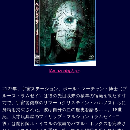
[Amazon購入
]
(PR)
2127年、宇宙ステーション。ポール・マーチャント博士（ブ
ルース・ラムゼイ）は彼の先祖以来の積年の宿願を果たす寸
前で、宇宙警備隊のリマー（クリスティン・ハルノス）らに
身柄を拘束された。彼は自分の血の歴史を語る……。18世
紀。天才玩具屋のフィリップ・マルション（ラムゼイ=二
役）は魔術師ル・イスルの依頼でパズル・ボックスを完成さ