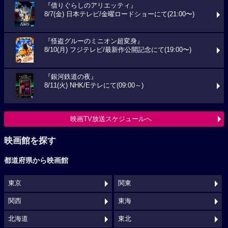
『借りぐらしのアリエッティ』
8/7(金) 日本テレビ/金曜ロードショーにて(21:00〜)
『怪盗グルーのミニオン超変身』
8/10(月) フジテレビ/最新作公開記念にて(19:00〜)
『銀河鉄道の夜』
8/11(火) NHK/Eテレにて(09:00～)
映画TV放送スケジュールへ
映画館を探す
都道府県から映画館
東京
関東
関西
東海
北海道
東北