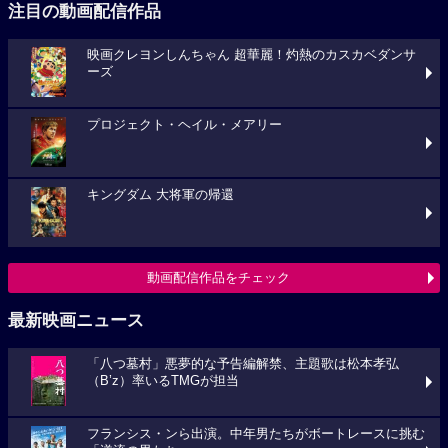
注目の動画配信作品
映画クレヨンしんちゃん 超華麗！灼熱のカスカベダンサ
ーズ
プロジェクト・ヘイル・メアリー
キングダム 大将軍の帰還
動画配信作品をチェック
最新映画ニュース
「八つ墓村」悪夢的な予告編解禁、主題歌は松本孝弘
（B’z）率いるTMGが担当
フランシス・ンら出演。中年男たちがボートレースに挑む