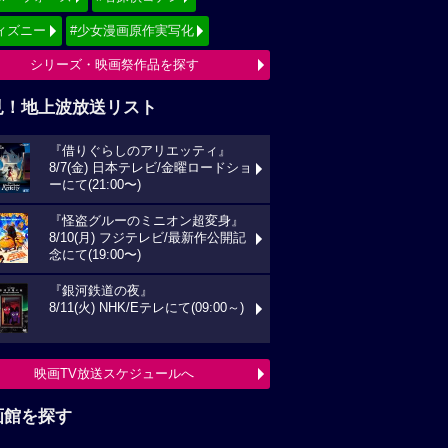
ィズニー
#少女漫画原作実写化
シリーズ・映画祭作品を探す
見！地上波放送リスト
『借りぐらしのアリエッティ』
8/7(金) 日本テレビ/金曜ロードショ
ーにて(21:00〜)
『怪盗グルーのミニオン超変身』
8/10(月) フジテレビ/最新作公開記
念にて(19:00〜)
『銀河鉄道の夜』
8/11(火) NHK/Eテレにて(09:00～)
映画TV放送スケジュールへ
画館を探す