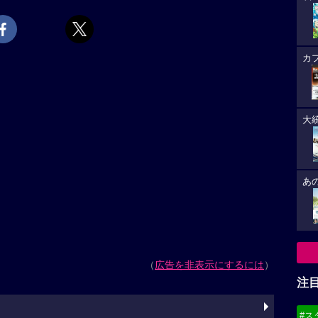
カ
大
あ
（
広告を非表示にするには
）
注
#ス