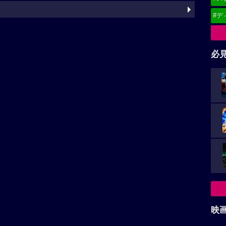
#デ
必
映