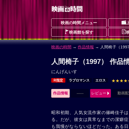
映画の時間メニュー
映画館を探す
映画の時間
→
作品情報
→ 人間椅子（199
人間椅子（1997） 作品
にんげんいす
R指定
ラブロマンス
エロス
★★★★
作品情報
------
レビュー
動画配
昭和初期、人気女流作家の篠崎佳子は
る。だが、彼女は異常なまでの潔癖症
も我慢がならないほどだった。ある日