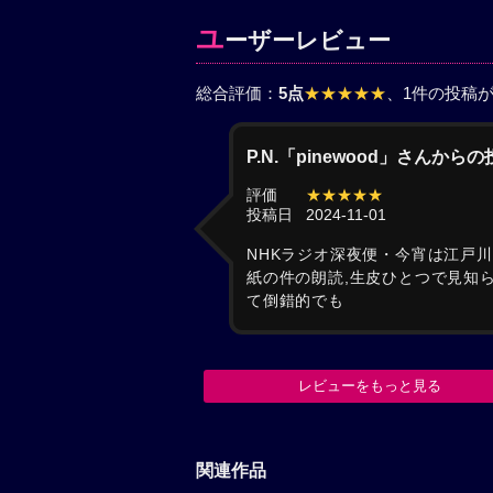
ユ
ーザーレビュー
総合評価：
5点
★★★★★
、1件の投稿
P.N.「pinewood」さんから
評価
★★★★★
投稿日
2024-11-01
NHKラジオ深夜便・今宵は江戸川
紙の件の朗読,生皮ひとつで見知
て倒錯的でも
レビューをもっと見る
関連作品