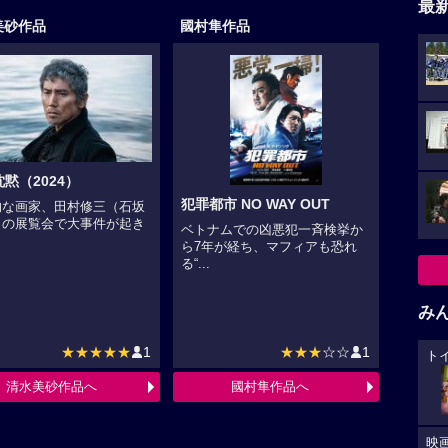
最
美砂作品
國村隼作品
黙（2024）
犯罪都市 NO WAY OUT
的な画家、田村修三（石坂
）の展覧会で大事件が起き
ベトナムでの凶悪犯一斉検挙か
.
ら7年が経ち、マフィアも恐れ
る“...
み
★★★★★
1
★★★
☆☆
1
ト
清水美砂作品へ
國村隼作品へ
映