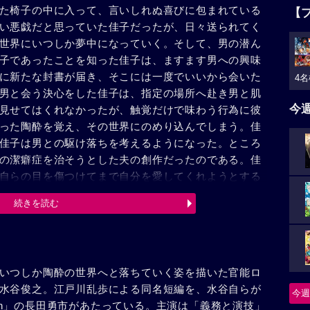
た椅子の中に入って、言いしれぬ喜びに包まれている
【
い悪戯だと思っていた佳子だったが、日々送られてく
世界にいつしか夢中になっていく。そして、男の潜ん
子であったことを知った佳子は、ますます男への興味
に新たな封書が届き、そこには一度でいいから会いた
4名
男と会う決心をした佳子は、指定の場所へ赴き男と肌
今
見せてはくれなかったが、触覚だけで味わう行為に彼
った陶酔を覚え、その世界にのめり込んでしまう。佳
佳子は男との駆け落ちを考えるようになった。ところ
の潔癖症を治そうとした夫の創作だったのである。佳
自らの目を傷つけてまで自分を愛してくれようとする
うと思い直した。それからのふたりは円満となり、子
続きを読む
いつしか陶酔の世界へと落ちていく姿を描いた官能ロ
水谷俊之。江戸川乱歩による同名短編を、水谷自らが
今週
eath」の長田勇市があたっている。主演は「義務と演技」