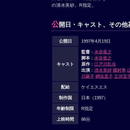
の清水美砂。R指定。
公
開日・キャスト、その他
公開日
1997年4月19日
監督
：
水谷俊之
脚本
：
水谷俊之
キャスト
原作
：
江戸川乱歩
出演
：
清水美砂
國村隼
川麻子
網浜直子
立河宜
配給
ケイエスエス
制作国
日本（1997）
年齢制限
R指定
上映時間
86分