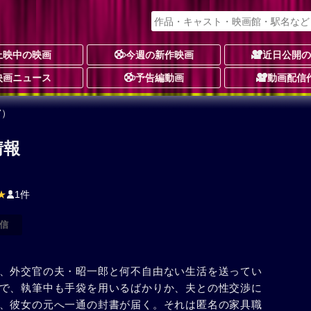
上映中の映画
今週の新作映画
近日公開
映画ニュース
予告編動画
動画配信
7）
情報
★
1件
信
、外交官の夫・昭一郎と何不自由ない生活を送ってい
で、執筆中も手袋を用いるばかりか、夫との性交渉に
、彼女の元へ一通の封書が届く。それは匿名の家具職