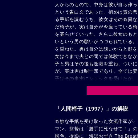
人からのもので、中身は彼が自ら作っ
という告白文であった。初めは質の悪
る手紙を読むうち、彼女はその奇異な
だ椅子が、実は自分が今座っている椅
を募らせていった。さらに彼女のもと
いという男の願いがつづられている。
を重ねた。男は自分は醜いからと顔を
女は今まで夫との間では体験できなか
子と男はその後も逢瀬を重ね、ついに
が、実は男は昭一郎であり、全ては妻
子はその事実にショックを受けたが、
夫の気持ちを知り、夫と暮らしていこ
宝にも恵まれる。
「人間椅子（1997）」の解説
奇妙な手紙を受け取った女流作家が、
マン。監督は「勝手に死なせて！」の
脚色。撮影に「海ほおずき The Br