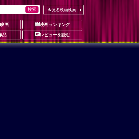
今見る映画検索
の映画
映画ランキング
作品
レビューを読む