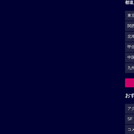
都道
東
関
北
甲
中
九
お
ア
SF
コ