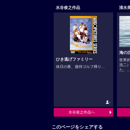
水谷俊之作品
清水
海の沈
ひき逃げファミリー
世界
浩二
休日の夜、接待ゴルフ帰り...
た。..
-
水谷俊之作品へ
このページをシェアする