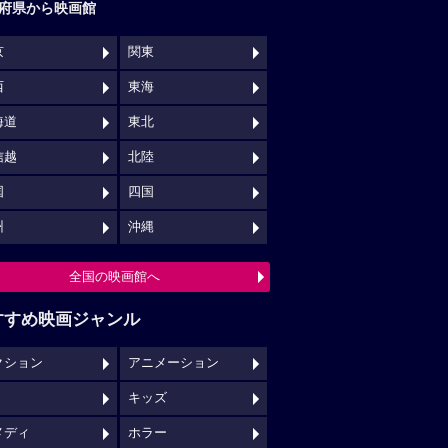
府県から映画館
京
関東
西
東海
海道
東北
信越
北陸
国
四国
州
沖縄
全国の映画館へ
すすめ映画ジャンル
クション
アニメーション
キッズ
メディ
ホラー