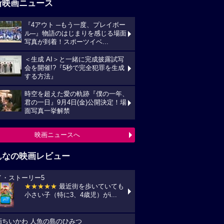
新映画ニュース
『4アウト ─もう一度、プレイボー
ル─』物語のはじまりを感じる場面
写真が到着！スポーツイベ...
＜生成 AI＞と一緒に完成披露試写
会を開催!?『5秒で完全犯罪を生成
する方法』
時空を超えた愛の軌跡『僕の一年、
君の一日』9月4日(金)公開決定！場
面写真一挙解禁
映画ニュースへ
んなの映画レビュー
イ・ストーリー5
★★★★★
最近街を歩いていても
小さい子（特に3、4歳児）がi...
画ちいかわ 人魚の島のひみつ