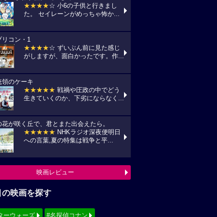
★★★★
☆ 小6の子供と行きまし
た。 セイレーンがめっちゃ怖か...
プリコン・1
★★★★
☆ ずいぶん前に見た感じ
がしますが、面白かったです。作...
統領のケーキ
★★★★★
戦禍や圧政の中でどう
生きていくのか、下劣にならなく...
の花が咲く丘で、君とまた出会えたら。
★★★★★
NHKラジオ深夜便明日
への言葉,夏の特集は戦争と平...
映画レビュー
目の映画を探す
ターウォーズ
#名探偵コナン