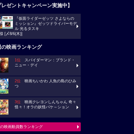
プレゼントキャンペーン実施中】
『仮面ライダーゼッツ さよならの
ミッション』ゼッツドライバーモデ
ル 光るタスキ
様 [〆8/6(木)]
週の映画ランキング
1位
スパイダーマン：ブランド・
ニュー・デイ
2位
映画ちいかわ 人魚の島のひみ
つ
3位
映画クレヨンしんちゃん 奇々
怪々！オラの妖怪バケ～ション
の映画動員数ランキング