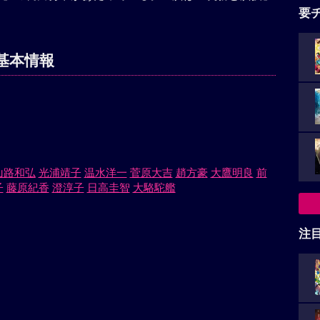
要
基本情報
山路和弘
光浦靖子
温水洋一
菅原大吉
趙方豪
大鷹明良
前
子
藤原紀香
澄淳子
日高圭智
大駱駝艦
注